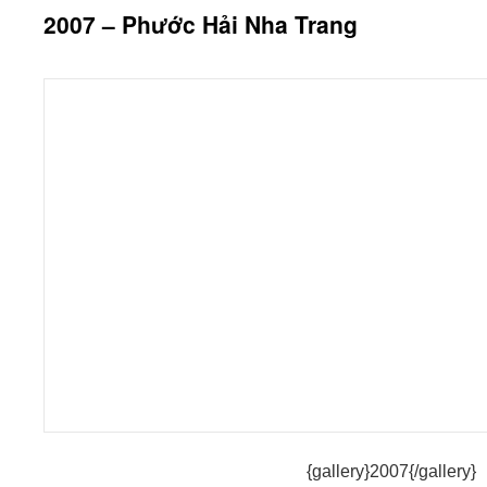
2007 – Phước Hải Nha Trang
Về (Nha Trang Họp Mặt Truyền
Xanh xan
Thống Lâm Bích lần thứ 17)
Vuợt non
Sóng vổ 
Trời xanh.
Cheo leo
Gió thanh thanh
Những giòng sông xuôi về biển cả
Cheo leo
Mênh mông.
Đường đô
Tựa nhau
Mênh mông với mênh mông
Như lòn
Như lá vàng rơi,
Vẩn thên
Như chồi non kết nụ
Như ngàn hoa muôn ngả trùng trùng
Mai Lên
{gallery}2007{/gallery}