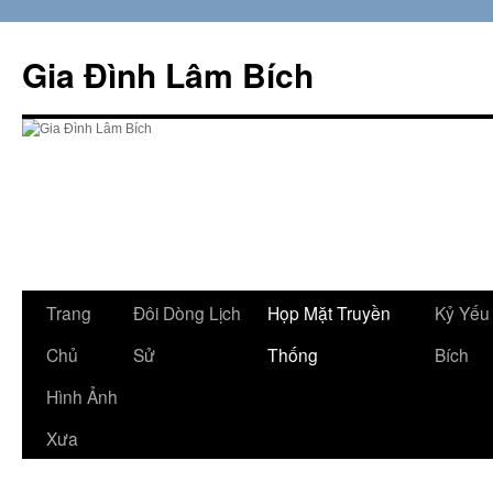
Skip
to
Gia Đình Lâm Bích
content
Trang
Đôi Dòng Lịch
Họp Mặt Truyền
Kỷ Yếu
Chủ
Sử
Thống
Bích
Hình Ảnh
Xưa