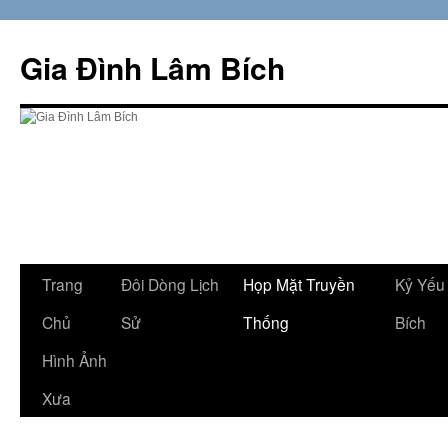
Skip
to
Gia Đình Lâm Bích
content
Trang
Đôi Dòng Lịch
Họp Mặt Truyền
Kỷ Yếu
Chủ
Sử
Thống
Bích
Hình Ảnh
Xưa