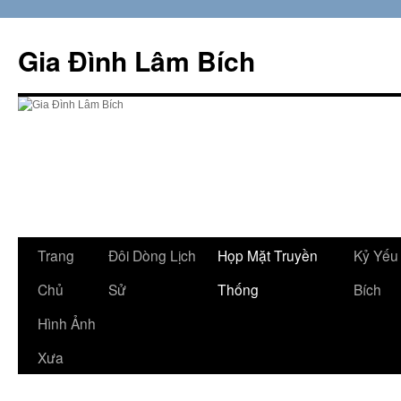
Skip
to
Gia Đình Lâm Bích
content
Trang
Đôi Dòng Lịch
Họp Mặt Truyền
Kỷ Yếu
Chủ
Sử
Thống
Bích
Hình Ảnh
Xưa