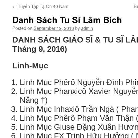
←
Tuyển Tập Tạ Ơn 40 Năm
B
Danh Sách Tu Sĩ Lâm Bích
Posted on
September 19, 2016
by
admin
DANH SÁCH GIÁO SĨ & TU SĨ LÂ
Tháng 9, 2016)
Linh-Mục
Linh Mục Phêrô Nguyễn Đình Phi
Linh Mục Phanxicô Xavier Nguyễ
Nẵng †)
Linh Mục Inhaxiô Trần Ngà ( Pha
Linh Mục Phêrô Phạm Văn Thận (
Linh Mục Giuse Đặng Xuân Hươn
Linh Mục FX Trịnh Hữu Hưởng ( 