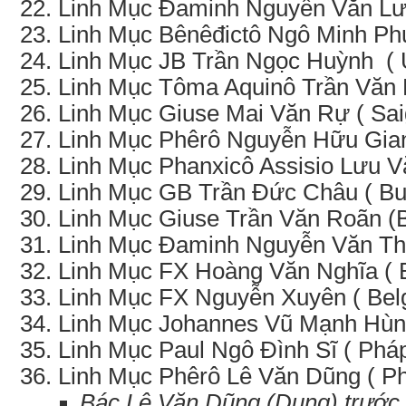
Linh Mục Đaminh Nguyễn Văn Lư
Linh Mục Bênêđictô Ngô Minh Ph
Linh Mục JB Trần Ngọc Huỳnh (
Linh Mục Tôma Aquinô Trần Văn H
Linh Mục Giuse Mai Văn Rự ( Sai
Linh Mục Phêrô Nguyễn Hữu Gian
Linh Mục Phanxicô Assisio Lưu 
Linh Mục GB Trần Đức Châu ( B
Linh Mục Giuse Trần Văn Roãn (
Linh Mục Đaminh Nguyễn Văn Th
Linh Mục FX Hoàng Văn Nghĩa ( B
Linh Mục FX Nguyễn Xuyên ( Bel
Linh Mục Johannes Vũ Mạnh Hùng
Linh Mục Paul Ngô Đình Sĩ ( Pháp
Linh Mục Phêrô Lê Văn Dũng ( P
Bác Lê Văn Dũng (Dụng) trước