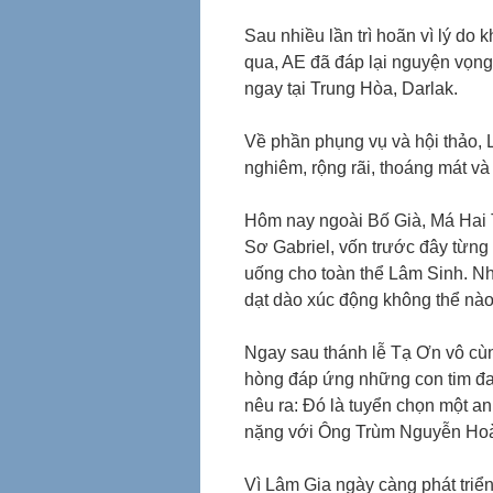
Sau nhiều lần trì hoãn vì lý d
qua, AE đã đáp lại nguyện vọn
ngay tại Trung Hòa, Darlak.
Về phần phụng vụ và hội thảo, 
nghiêm, rộng rãi, thoáng mát và
Hôm nay ngoài Bố Già, Má Hai 
Sơ Gabriel, vốn trước đây từng 
uống cho toàn thể Lâm Sinh. N
dạt dào xúc động không thể nà
Ngay sau thánh lễ Tạ Ơn vô cùn
hòng đáp ứng những con tim đan
nêu ra: Đó là tuyển chọn một a
nặng với Ông Trùm Nguyễn Ho
Vì Lâm Gia ngày càng phát triển