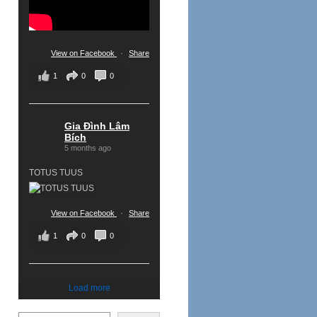
View on Facebook
·
Share
1
0
0
Gia Đình Lâm
Bích
5 months ago
TOTUS TUUS
View on Facebook
·
Share
1
0
0
Load more