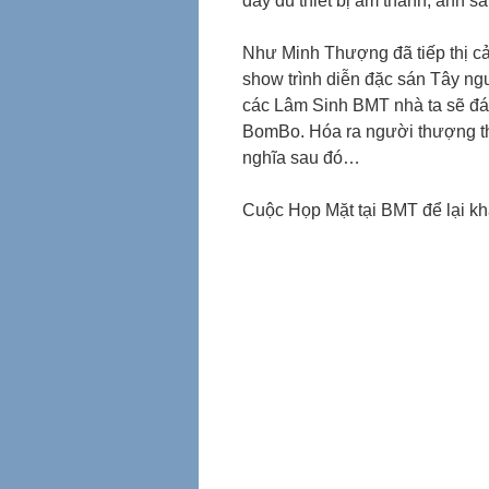
đầy đủ thiết bị âm thanh, ánh sá
Như Minh Thượng đã tiếp thị cả
show trình diễn đặc sán Tây ng
các Lâm Sinh BMT nhà ta sẽ đán
BomBo. Hóa ra người thượng thứ 
nghĩa sau đó…
Cuộc Họp Mặt tại BMT để lại kh