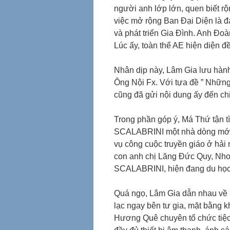
người anh lớp lớn, quen biết rộ
việc mở rộng Ban Đại Diện là đ
và phát triển Gia Đình. Anh Đo
Lúc ấy, toàn thể AE hiện diện đề
Nhân dịp này, Lâm Gia lưu hành
Ông Nội Fx. Với tựa đề ” Nhữn
cũng đã gửi nội dung ấy đến chi
Trong phần góp ý, Má Thứ tận
SCALABRINI một nhà dòng mới 
vụ công cuộc truyền giáo ở hải
con anh chị Lăng Đức Quy, Nhơn
SCALABRINI, hiện đang du học 
Quá ngọ, Lâm Gia dẫn nhau về
lạc ngay bên tư gia, mặt bằng k
Hương Quê chuyên tổ chức tiệc 