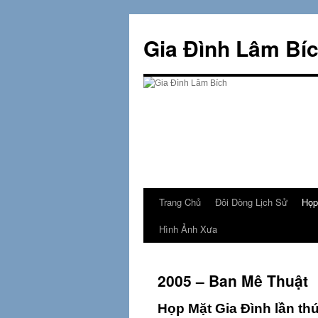
Skip
to
Gia Đình Lâm Bí
content
Trang Chủ
Đôi Dòng Lịch Sử
Họp
Hình Ảnh Xưa
2005 – Ban Mê Thuật
Họp Mặt Gia Đình lần th