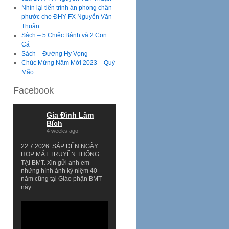
Nhìn lại tiến trình án phong chân
phước cho ĐHY FX Nguyễn Văn
Thuận
Sách – 5 Chiếc Bánh và 2 Con
Cá
Sách – Đường Hy Vọng
Chúc Mừng Năm Mới 2023 – Quý
Mão
Facebook
Gia Đình Lâm
Bích
4 weeks ago
22.7.2026. SẮP ĐẾN NGÀY
HỌP MẶT TRUYỀN THỐNG
TẠI BMT. Xin gửi anh em
những hình ảnh kỷ niệm 40
năm cũng tại Giáo phận BMT
này.