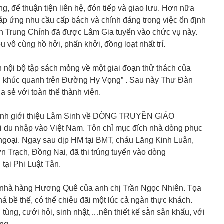
ng, để thuận tiện liên hệ, đón tiếp và giao lưu. Hơn nữa
áp ứng nhu cầu cấp bách và chính đáng trong việc ổn định
àn Trung Chính đã được Lâm Gia tuyển vào chức vụ này.
u vô cùng hồ hởi, phấn khởi, đồng loạt nhất trí.
 nội bộ tập sách mỏng về một giai đoạn thử thách của
g khúc quanh trên Đường Hy Vọng” . Sau này Thư Đàn
a sẻ với toàn thể thành viên.
 tình giới thiệu Lâm Sinh về DÒNG TRUYỀN GIÁO
du nhập vào Việt Nam. Tôn chỉ mục đích nhà dòng phục
 ngoại. Ngay sau dịp HM tại BMT, cháu Lăng Kinh Luân,
 Trạch, Đồng Nai, đã thi trúng tuyển vào dòng
tại Phi Luật Tân.
 nhà hàng Hương Quê của anh chị Trần Ngọc Nhiên. Tọa
há bề thế, có thể chiêu đãi một lúc cả ngàn thực khách.
tùng, cưới hỏi, sinh nhật,…nên thiết kế sẵn sân khấu, với