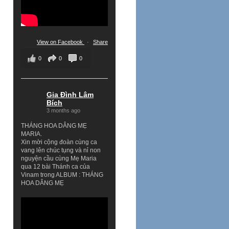
View on Facebook
·
Share
0
0
0
Gia Đình Lâm
Bích
3 months ago
THÁNG HOA DÂNG MẸ
MARIA.
Xin mời cộng đoàn cùng ca
vang lên chúc tụng và nỉ non
nguyện cầu cùng Mẹ Maria
qua 12 bài Thánh ca của
Vinam trong ALBUM : THÁNG
HOA DÂNG MẸ