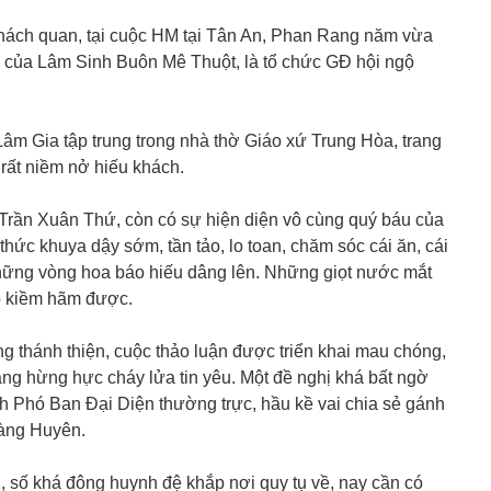
o khách quan, tại cuộc HM tại Tân An, Phan Rang năm vừa
g của Lâm Sinh Buôn Mê Thuột, là tổ chức GĐ hội ngộ
Lâm Gia tập trung trong nhà thờ Giáo xứ Trung Hòa, trang
 rất niềm nở hiếu khách.
Trần Xuân Thứ, còn có sự hiện diện vô cùng quý báu của
thức khuya dậy sớm, tần tảo, lo toan, chăm sóc cái ăn, cái
hững vòng hoa báo hiếu dâng lên. Những giọt nước mắt
o kiềm hãm được.
g thánh thiện, cuộc thảo luận được triển khai mau chóng,
g hừng hực cháy lửa tin yêu. Một đề nghị khá bất ngờ
nh Phó Ban Đại Diện thường trực, hầu kề vai chia sẻ gánh
àng Huyên.
, số khá đông huynh đệ khắp nơi quy tụ về, nay cần có