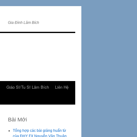
Gia Đình Lâm Bích
m
Giáo Sĩ/Tu Sĩ Lâm Bích
Liên Hệ
Bài Mới
Tổng hợp các bài giảng huấn từ
của ĐHY FX Nguyễn Văn Thuận