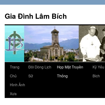
Skip
to
Gia Đình Lâm Bích
content
Trang
Đôi Dòng Lịch
Họp Mặt Truyền
Kỷ Yếu
Chủ
Sử
Thống
Bích
Hình Ảnh
Xưa