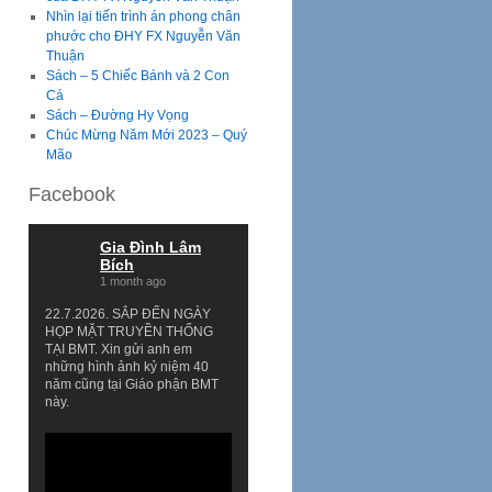
Nhìn lại tiến trình án phong chân
phước cho ĐHY FX Nguyễn Văn
Thuận
Sách – 5 Chiếc Bánh và 2 Con
Cá
Sách – Đường Hy Vọng
Chúc Mừng Năm Mới 2023 – Quý
Mão
Facebook
Gia Đình Lâm
Bích
1 month ago
22.7.2026. SẮP ĐẾN NGÀY
HỌP MẶT TRUYỀN THỐNG
TẠI BMT. Xin gửi anh em
những hình ảnh kỷ niệm 40
năm cũng tại Giáo phận BMT
này.