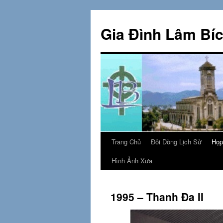
Skip
to
Gia Đình Lâm Bí
content
Trang Chủ
Đôi Dòng Lịch Sử
Họp
Hình Ảnh Xưa
1995 – Thanh Đa II