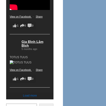
View on Facebook
·
Share
1
0
0
Gia Đình Lâm
Bích
5 months ago
TOTUS TUUS
View on Facebook
·
Share
1
0
0
Load more