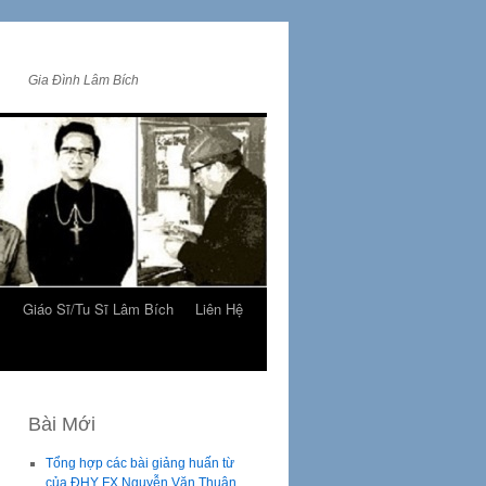
Gia Đình Lâm Bích
m
Giáo Sĩ/Tu Sĩ Lâm Bích
Liên Hệ
Bài Mới
Tổng hợp các bài giảng huấn từ
của ĐHY FX Nguyễn Văn Thuận