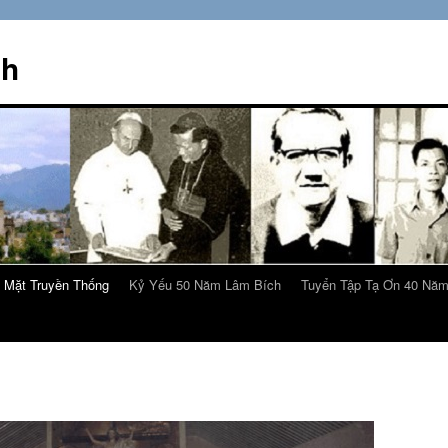
ch
 Mặt Truyền Thống
Kỷ Yếu 50 Năm Lâm Bích
Tuyển Tập Tạ Ơn 40 Nă