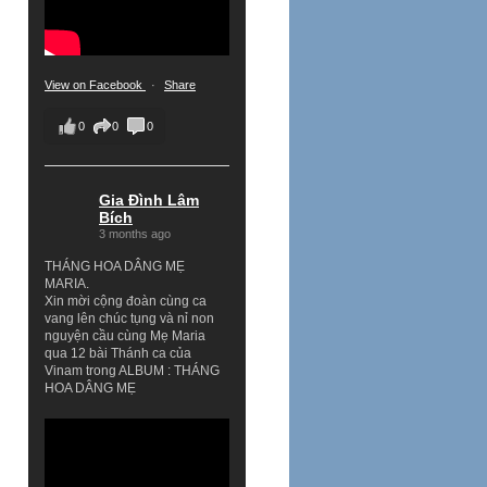
View on Facebook
·
Share
0
0
0
Gia Đình Lâm
Bích
3 months ago
THÁNG HOA DÂNG MẸ
MARIA.
Xin mời cộng đoàn cùng ca
vang lên chúc tụng và nỉ non
nguyện cầu cùng Mẹ Maria
qua 12 bài Thánh ca của
Vinam trong ALBUM : THÁNG
HOA DÂNG MẸ