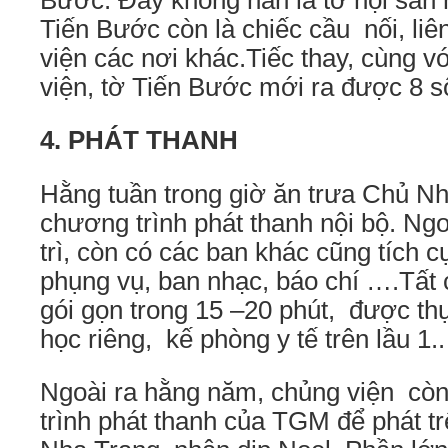
Bước. Đây không hẳn là tờ nội san 
Tiến Bước còn là chiếc cầu nối, liê
viện các nơi khác.Tiếc thay, cùng v
viện, tờ Tiến Bước mới ra được 8 s
4. PHÁT THANH
Hằng tuần trong giờ ăn trưa Chủ Nh
chương trình phát thanh nội bộ. Ng
trì, còn có các ban khác cũng tích
phụng vụ, ban nhạc, báo chí ….Tất 
gói gọn trong 15 –20 phút, được thự
học riêng, kế phòng y tế trên lầu 1..
Ngoài ra hằng năm, chủng viện cò
trình phát thanh của TGM để phát tr