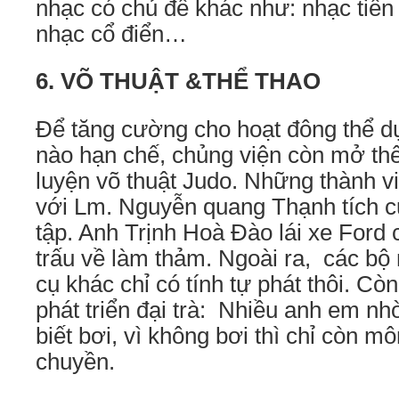
nhạc có chủ đề khác như: nhạc tiền 
nhạc cổ điển…
6. VÕ THUẬT &THỂ THAO
Để tăng cường cho hoạt đông thể dụ
nào hạn chế, chủng viện còn mở th
luyện võ thuật Judo. Những thành v
với Lm. Nguyễn quang Thạnh tích 
tập. Anh Trịnh Hoà Đào lái xe Ford 
trấu về làm thảm. Ngoài ra, các bộ
cụ khác chỉ có tính tự phát thôi. Còn
phát triển đại trà: Nhiều anh em n
biết bơi, vì không bơi thì chỉ còn m
chuyền.