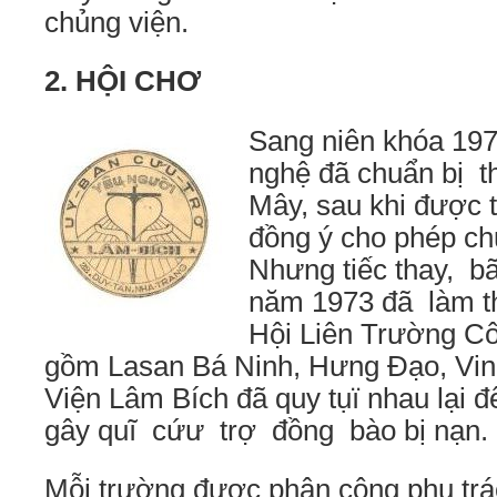
chủng viện.
2. HỘI CHƠ
Sang niên khóa 19
nghệ đã chuẩn bị t
Mây, sau khi được 
đồng ý cho phép ch
Nhưng tiếc thay, bã
năm 1973 đã làm t
Hội Liên Trường C
gồm Lasan Bá Ninh, Hưng Đạo, Vi
Viện Lâm Bích đã quy tụï nhau lại 
gây quĩ cứư trợ đồng bào bị nạn.
Mỗi trường được phân công phụ trá