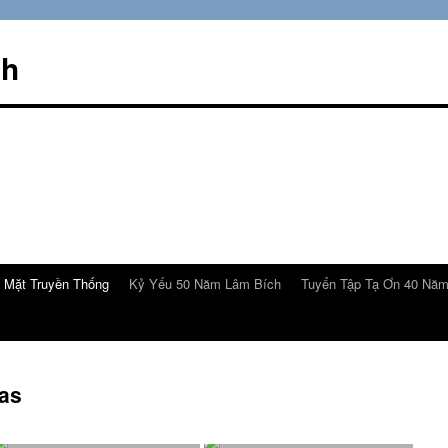
ch
 Mặt Truyền Thống
Kỷ Yếu 50 Năm Lâm Bích
Tuyển Tập Tạ Ơn 40 Nă
as