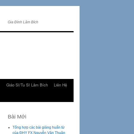
Gia Đình Lâm Bích
m
Giáo Sĩ/Tu Sĩ Lâm Bích
Liên Hệ
Bài Mới
Tổng hợp các bài giảng huấn từ
của ĐHY FX Nguyễn Văn Thuận