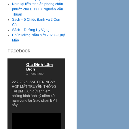
Nhìn lại tiến trình án phong chân
phước cho ĐHY FX Nguyễn Văn
Thuận
Sách – 5 Chiếc Bánh và 2 Con
Cá
Sách – Đường Hy Vọng
Chúc Mừng Năm Mới 2023 – Quý
Mão
Facebook
Gia Đình Lâm
Bích
1 month ago
22.7.2026. SẮP ĐẾN NGÀY
HỌP MẶT TRUYỀN THỐNG
TẠI BMT. Xin gửi anh em
những hình ảnh kỷ niệm 40
năm cũng tại Giáo phận BMT
này.