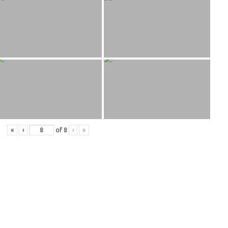
«
‹
of
8
›
»