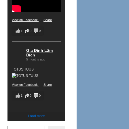
View on Facebook
·
Share
1
0
0
Gia Đình Lâm
Bích
5 months ago
TOTUS TUUS
View on Facebook
·
Share
1
0
0
Load more