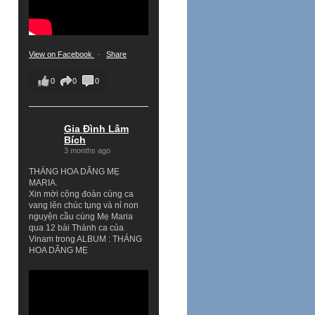
View on Facebook
·
Share
0
0
0
Gia Đình Lâm
Bích
3 months ago
THÁNG HOA DÂNG MẸ
MARIA.
Xin mời cộng đoàn cùng ca
vang lên chúc tụng và nỉ non
nguyện cầu cùng Mẹ Maria
qua 12 bài Thánh ca của
Vinam trong ALBUM : THÁNG
HOA DÂNG MẸ