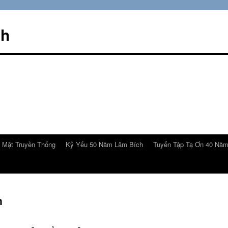
ch
 Mặt Truyền Thống
Kỷ Yếu 50 Năm Lâm Bích
Tuyển Tập Tạ Ơn 40 Nă
n