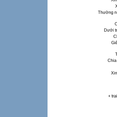
Thường ng
C
Dưới t
C
Giê
T
Chia
Xin
+ tr