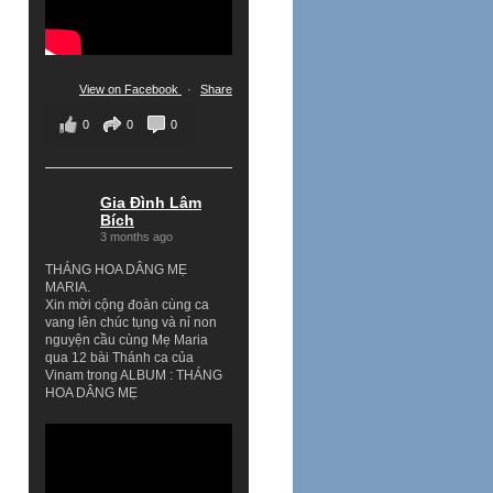
View on Facebook
·
Share
0
0
0
Gia Đình Lâm
Bích
3 months ago
THÁNG HOA DÂNG MẸ
MARIA.
Xin mời cộng đoàn cùng ca
vang lên chúc tụng và nỉ non
nguyện cầu cùng Mẹ Maria
qua 12 bài Thánh ca của
Vinam trong ALBUM : THÁNG
HOA DÂNG MẸ