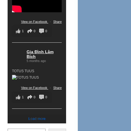
View on Facebook
·
Share
1
0
0
Gia Đình Lâm
Bích
5 months ago
TOTUS TUUS
View on Facebook
·
Share
1
0
0
Load more