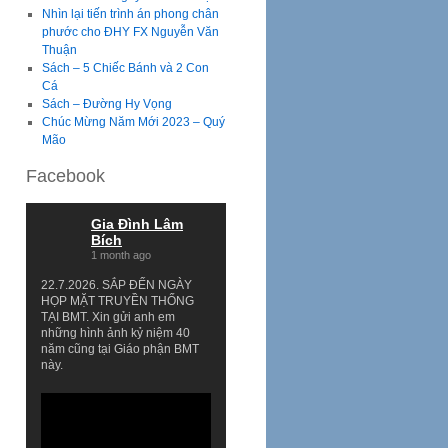
Nhìn lại tiến trình án phong chân
phước cho ĐHY FX Nguyễn Văn
Thuận
Sách – 5 Chiếc Bánh và 2 Con
Cá
Sách – Đường Hy Vọng
Chúc Mừng Năm Mới 2023 – Quý
Mão
Facebook
Gia Đình Lâm
Bích
1 month ago
22.7.2026. SẮP ĐẾN NGÀY
HỌP MẶT TRUYỀN THỐNG
TẠI BMT. Xin gửi anh em
những hình ảnh kỷ niệm 40
năm cũng tại Giáo phận BMT
này.