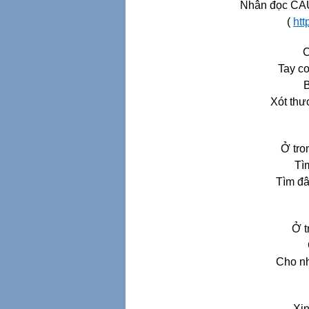
Nhân đọc C
(
htt
C
Tay co
B
Xót thư
Ở tro
Tì
Tìm đâ
Ở t
Cho nh
Xin