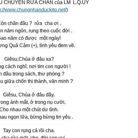
ÂU CHUYỆN RỬA CHÂN của LM L.Q.UY
p://www.chungnhanduckito.net/
)
òn chân đâu ? rửa cha ơi ,
n năm ngón, rụng theo cuộc đời .
ao năm có được một ngày!
ơng Quả Cảm (+), tình yêu đem về.
Giêsu,Chúa ở đâu xa?
ng cách nghĩ, nơi tim con người !
m đâu trong sách, thư phòng ?
u giữa chốn thị thành, văn minh ?
Giêsu, Chúa ở đâu đây.
rong ánh mắt, ở trong nụ cười.
Cho nhau một chút dư tình.
au ngọn lữa, bừng bừng tin yêu .
Tay con rụng cả rồi cha.
 cha rửa mặt, cho đời con vui