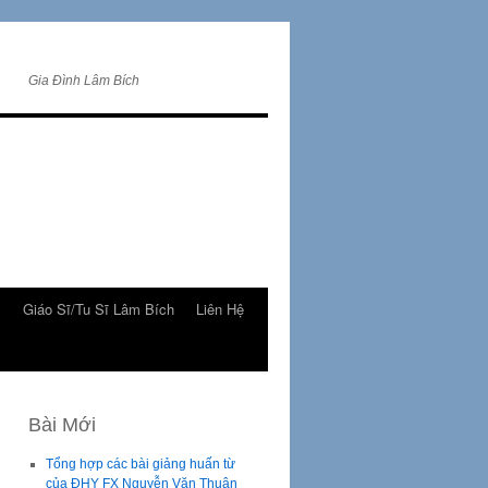
Gia Đình Lâm Bích
m
Giáo Sĩ/Tu Sĩ Lâm Bích
Liên Hệ
Bài Mới
Tổng hợp các bài giảng huấn từ
của ĐHY FX Nguyễn Văn Thuận