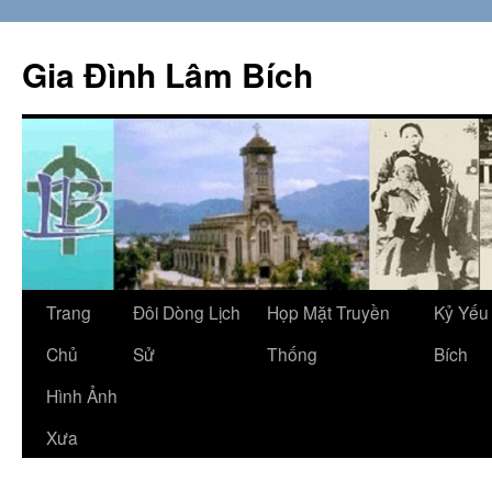
Skip
to
Gia Đình Lâm Bích
content
Trang
Đôi Dòng Lịch
Họp Mặt Truyền
Kỷ Yếu
Chủ
Sử
Thống
Bích
Hình Ảnh
Xưa