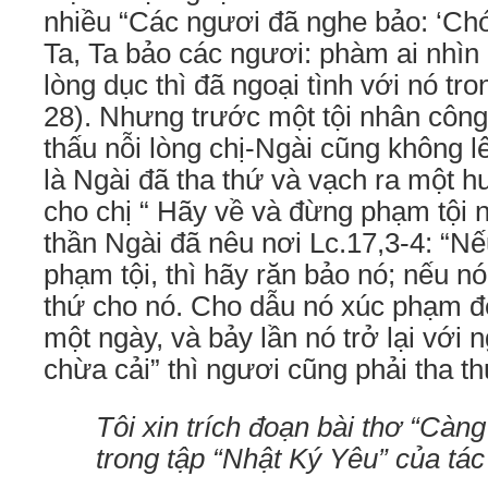
nhiều “Các ngươi đã nghe bảo: ‘Chớ
Ta, Ta bảo các ngươi: phàm ai nhìn
lòng dục thì đã ngoại tình với nó tro
28). Nhưng trước một tội nhân công 
thấu nỗi lòng chị-Ngài cũng không l
là Ngài đã tha thứ và vạch ra một h
cho chị “ Hãy về và đừng phạm tội 
thần Ngài đã nêu nơi Lc.17,3-4: “N
phạm tội, thì hãy răn bảo nó; nếu nó 
thứ cho nó. Cho dẫu nó xúc phạm đ
một ngày, và bảy lần nó trở lại với n
chừa cải” thì ngươi cũng phải tha t
Tôi xin trích đoạn bài thơ “Cà
trong tập “Nhật Ký Yêu” của tác 