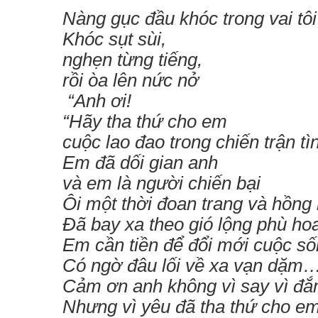
Nàng gục đầu khóc trong vai tôi
Khóc sụt sùi,
nghẹn từng tiếng,
rồi òa lên nức nở
“Anh ơi!
“Hãy tha thứ cho em
cuộc lao đao trong chiến trận tì
Em đã dối gian anh
và em là người chiến bại
Ôi một thời đoan trang và hồng
Đã bay xa theo gió lộng phù ho
Em cần tiền để đổi mới cuộc số
Có ngờ đâu lối về xa vạn dặm
Cảm ơn anh không vì say vì đ
Nhưng vì yêu đã tha thứ cho e