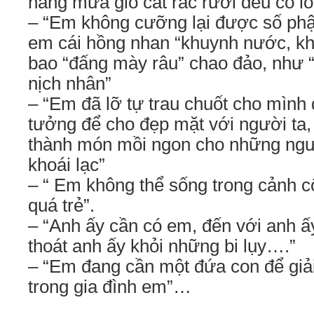
nắng mưa gió cát rác rưỡi đều có lố
– “Em không cưỡng lại được số phận
em cái hồng nhan “khuynh nước, kh
bao “đấng mày râu” chao đảo, như “
nịch nhân”
– “Em đã lỡ tự trau chuốt cho mình 
tưởng để cho đẹp mặt với người ta,
thành món mồi ngon cho những ngư
khoái lạc”
– “ Em không thể sống trong cảnh c
quá trẻ”.
– “Anh ấy cần có em, đến với anh ấ
thoát anh ấy khỏi những bi lụy….”
– “Em đang cần một đứa con để giả
trong gia đình em”…