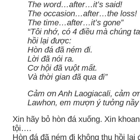
The word…after…it’s said!
The occasion…after…the loss!
The time…after…it’s gone”
“Tôi nhớ, có 4 điều mà chúng ta
hồi lại được:
Hòn đá đã ném đi.
Lời đã nói ra.
Cơ hội đã vuột mất.
Và thời gian đã qua đi”
Cảm ơn Anh Laogiacali, cảm ơ
Lawhon, em mượn ý tưởng nầy 
Xin hãy bỏ hòn đá xuống. Xin khoan 
tội….
Hòn đá đã ném đi không thu hồi lại 