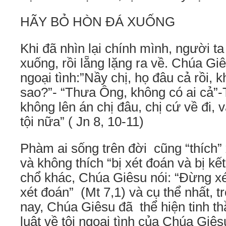
HÃY BỎ HÒN ĐÁ XUỐNG
Khi đã nhìn lại chính mình, người t
xuống, rồi lẵng lặng ra về. Chúa Gi
ngoại tình:”Nầy chị, họ đâu cả rồi, k
sao?”- “Thưa Ông, không có ai cả”-T
không lên án chị đâu, chị cứ về đi,
tội nữa” ( Jn 8, 10-11)
Phàm ai sống trên đời cũng “thích” 
và không thích “bị xét đoán và bị k
chổ khác, Chúa Giêsu nói: “Đừng xét
xét đoán” (Mt 7,1) và cụ thể nhất, t
nay, Chúa Giêsu đã thể hiện tinh t
luật về tội ngoại tình của Chúa Giê