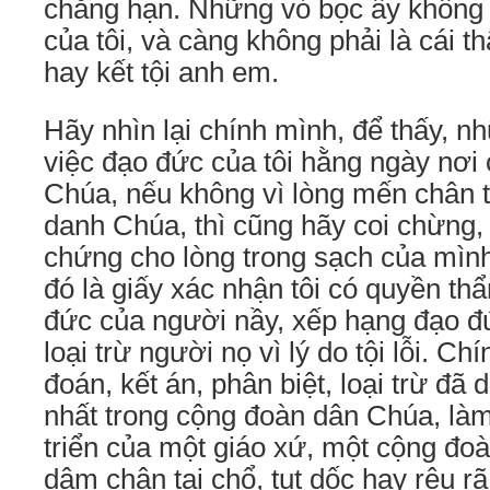
chẳng hạn. Những vỏ bọc ấy không 
của tôi, và càng không phải là cái 
hay kết tội anh em.
Hãy nhìn lại chính mình, để thấy, n
việc đạo đức của tôi hằng ngày nơi
Chúa, nếu không vì lòng mến chân t
danh Chúa, thì cũng hãy coi chừng,
chứng cho lòng trong sạch của mìn
đó là giấy xác nhận tôi có quyền th
đức của người nầy, xếp hạng đạo đứ
loại trừ người nọ vì lý do tội lỗi. Ch
đoán, kết án, phân biệt, loại trừ đã
nhất trong cộng đoàn dân Chúa, làm
triển của một giáo xứ, một cộng đoà
dậm chân tại chổ, tụt dốc hay rệu rã