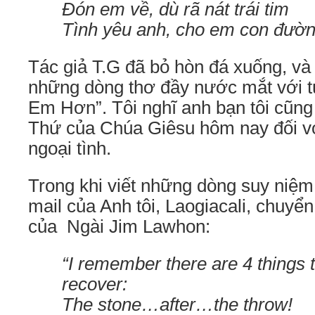
Đón em về, dù rã nát trái tim
Tình yêu anh, cho em con đườ
Tác giả T.G đã bỏ hòn đá xuống, và 
những dòng thơ đầy nước mắt với 
Em Hơn”. Tôi nghĩ anh bạn tôi cũng
Thứ của Chúa Giêsu hôm nay đối v
ngoại tình.
Trong khi viết những dòng suy niệm
mail của Anh tôi, Laogiacali, chuyể
của Ngài Jim Lawhon:
“I remember there are 4 things 
recover:
The stone…after…the throw!