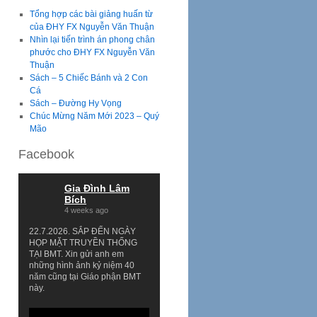
Tổng hợp các bài giảng huấn từ
của ĐHY FX Nguyễn Văn Thuận
Nhìn lại tiến trình án phong chân
phước cho ĐHY FX Nguyễn Văn
Thuận
Sách – 5 Chiếc Bánh và 2 Con
Cá
Sách – Đường Hy Vọng
Chúc Mừng Năm Mới 2023 – Quý
Mão
Facebook
Gia Đình Lâm
Bích
4 weeks ago
22.7.2026. SẮP ĐẾN NGÀY
HỌP MẶT TRUYỀN THỐNG
TẠI BMT. Xin gửi anh em
những hình ảnh kỷ niệm 40
năm cũng tại Giáo phận BMT
này.