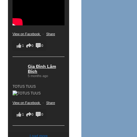
View on Facebook
·
Share
1
0
0
Gia Đình Lâm
Bích
5 months ago
TOTUS TUUS
View on Facebook
·
Share
1
0
0
Load more