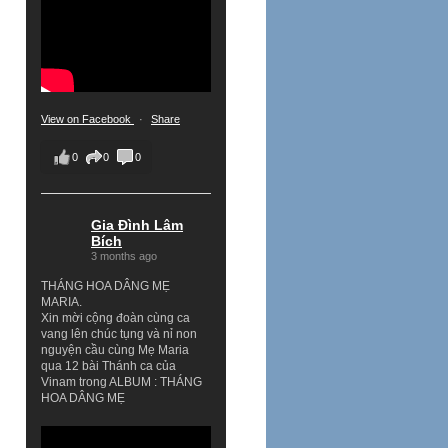
View on Facebook
·
Share
0
0
0
Gia Đình Lâm
Bích
3 months ago
THÁNG HOA DÂNG MẸ
MARIA.
Xin mời cộng đoàn cùng ca
vang lên chúc tụng và nỉ non
nguyện cầu cùng Mẹ Maria
qua 12 bài Thánh ca của
Vinam trong ALBUM : THÁNG
HOA DÂNG MẸ