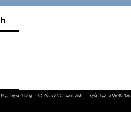
ch
 Mặt Truyền Thống
Kỷ Yếu 50 Năm Lâm Bích
Tuyển Tập Tạ Ơn 40 Nă