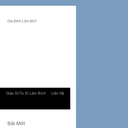
Gia Đình Lâm Bích
m
Giáo Sĩ/Tu Sĩ Lâm Bích
Liên Hệ
Bài Mới