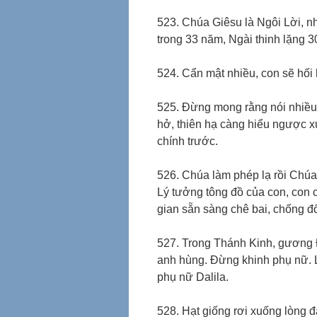
523. Chúa Giêsu là Ngôi Lời, n
trong 33 năm, Ngài thinh lặng 30
524. Cẩn mật nhiều, con sẽ hối h
525. Đừng mong rằng nói nhiều,
hở, thiên hạ càng hiểu ngược xu
chính trước.
526. Chúa làm phép lạ rồi Chúa 
Lý tưởng tông đồ của con, con 
gian sẵn sàng chê bai, chống đố
527. Trong Thánh Kinh, gương 
anh hùng. Đừng khinh phụ nữ. L
phụ nữ Dalila.
528. Hạt giống rơi xuống lòng đ