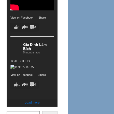
View on Facebook
·
Share
1
0
0
Gia Đình Lâm
Bích
5 months ago
TOTUS TUUS
View on Facebook
·
Share
1
0
0
Load more