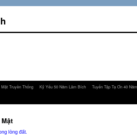
ch
 Mặt Truyền Thống
Kỷ Yếu 50 Năm Lâm Bích
Tuyển Tập Tạ Ơn 40 Nă
 Mật
ong lòng đất.