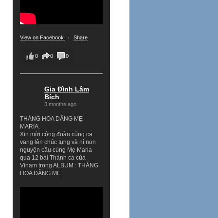
View on Facebook
·
Share
0
0
0
Gia Đình Lâm
Bích
3 months ago
THÁNG HOA DÂNG MẸ
MARIA.
Xin mời cộng đoàn cùng ca
vang lên chúc tụng và nỉ non
nguyện cầu cùng Mẹ Maria
qua 12 bài Thánh ca của
Vinam trong ALBUM : THÁNG
HOA DÂNG MẸ