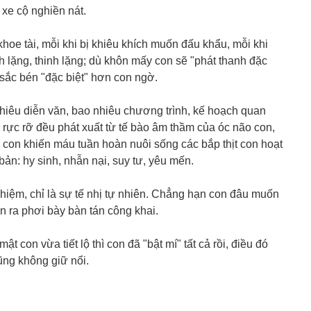
, xe cộ nghiền nát.
khoe tài, mỗi khi bị khiêu khích muốn đấu khẩu, mỗi khi
 lặng, thinh lặng; dù khôn mấy con sẽ "phát thanh đặc
y sắc bén "đặc biệt" hơn con ngờ.
hiêu diễn văn, bao nhiêu chương trình, kế hoạch quan
 rực rỡ đều phát xuất từ tế bào âm thầm của óc não con,
 con khiến máu tuần hoàn nuôi sống các bắp thịt con hoạt
bản: hy sinh, nhẫn nại, suy tư, yêu mến.
hiệm, chỉ là sự tế nhị tự nhiên. Chẳng hạn con đâu muốn
n ra phơi bày bàn tán công khai.
ật con vừa tiết lộ thì con đã "bật mí" tất cả rồi, điều đó
ng không giữ nổi.