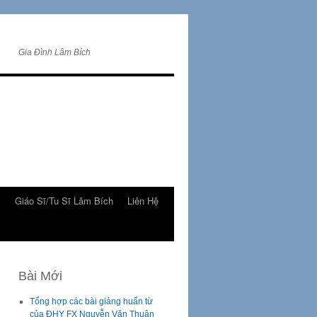
Gia Đình Lâm Bích
m
Giáo Sĩ/Tu Sĩ Lâm Bích
Liên Hệ
Bài Mới
Tổng hợp các bài giảng huấn từ
của ĐHY FX Nguyễn Văn Thuận