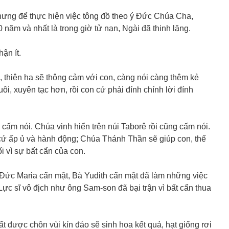
hưng để thực hiện việc tông đồ theo ý Đức Chúa Cha,
 năm và nhất là trong giờ tử nạn, Ngài đã thinh lặng.
ận ít.
 thiên hạ sẽ thông cảm với con, càng nói càng thêm kẻ
ôi, xuyên tạc hơn, rồi con cứ phải đính chính lời đính
cấm nói. Chúa vinh hiển trên núi Taborê rồi cũng cấm nói.
cứ ấp ủ và hành động; Chúa Thánh Thần sẽ giúp con, thế
i vì sự bất cẩn của con.
Đức Maria cẩn mật, Bà Yudith cẩn mật đã làm những việc
ực sĩ vô địch như ông Sam-son đã bại trận vì bất cẩn thua
ất được chôn vùi kín đáo sẽ sinh hoa kết quả, hạt giống rơi