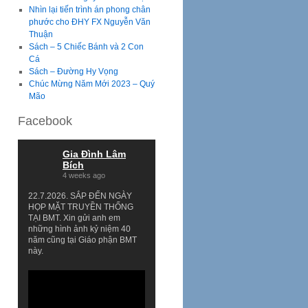
Nhìn lại tiến trình án phong chân
phước cho ĐHY FX Nguyễn Văn
Thuận
Sách – 5 Chiếc Bánh và 2 Con
Cá
Sách – Đường Hy Vọng
Chúc Mừng Năm Mới 2023 – Quý
Mão
Facebook
Gia Đình Lâm
Bích
4 weeks ago
22.7.2026. SẮP ĐẾN NGÀY
HỌP MẶT TRUYỀN THỐNG
TẠI BMT. Xin gửi anh em
những hình ảnh kỷ niệm 40
năm cũng tại Giáo phận BMT
này.