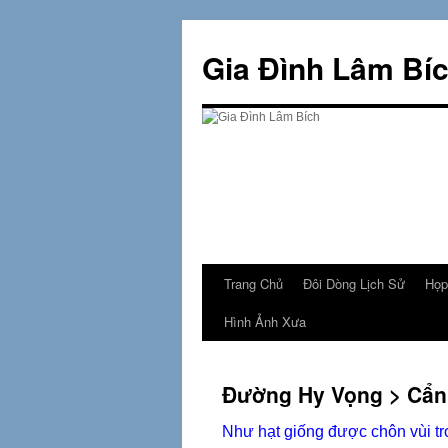
Skip
to
Gia Đình Lâm Bí
content
Trang Chủ
Đôi Dòng Lịch Sử
Họp
Hình Ảnh Xưa
Đường Hy Vọng > Cẩn
Như hạt giống được chôn vùi tr