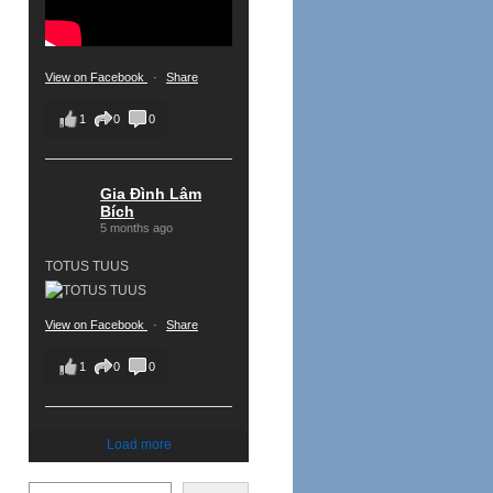
View on Facebook
·
Share
1
0
0
Gia Đình Lâm
Bích
5 months ago
TOTUS TUUS
View on Facebook
·
Share
1
0
0
Load more