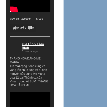
View on Facebook
·
Share
0
0
0
Gia Đình Lâm
Bích
3 months ago
THÁNG HOA DÂNG MẸ
MARIA.
Xin mời cộng đoàn cùng ca
vang lên chúc tụng và nỉ non
nguyện cầu cùng Mẹ Maria
qua 12 bài Thánh ca của
Vinam trong ALBUM : THÁNG
HOA DÂNG MẸ