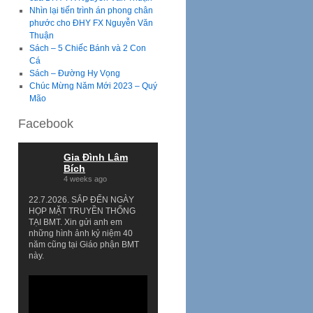
Nhìn lại tiến trình án phong chân
phước cho ĐHY FX Nguyễn Văn
Thuận
Sách – 5 Chiếc Bánh và 2 Con
Cá
Sách – Đường Hy Vọng
Chúc Mừng Năm Mới 2023 – Quý
Mão
Facebook
Gia Đình Lâm
Bích
4 weeks ago
22.7.2026. SẮP ĐẾN NGÀY
HỌP MẶT TRUYỀN THỐNG
TẠI BMT. Xin gửi anh em
những hình ảnh kỷ niệm 40
năm cũng tại Giáo phận BMT
này.