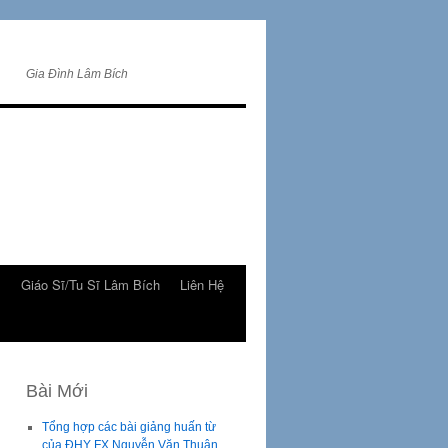
Gia Đình Lâm Bích
m
Giáo Sĩ/Tu Sĩ Lâm Bích
Liên Hệ
Bài Mới
Tổng hợp các bài giảng huấn từ
của ĐHY FX Nguyễn Văn Thuận