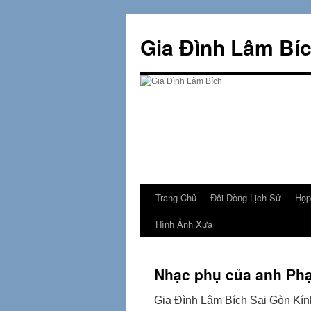
Skip
to
Gia Đình Lâm Bí
content
Trang Chủ
Đôi Dòng Lịch Sử
Họp
Hình Ảnh Xưa
Nhạc phụ của anh Phạ
Gia Đình Lâm Bích Sai Gòn Kín