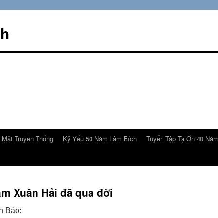
ch
 Mặt Truyền Thống
Kỷ Yếu 50 Năm Lâm Bích
Tuyển Tập Tạ Ơn 40 Nă
m Xuân Hải đã qua đời
h Báo: