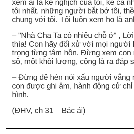
xem ai là kẻ nghịch của tôi, kể cả 
tôi nhất, những người bắt bớ tôi, thề
chung với tôi. Tôi luôn xem họ là an
– "Nhà Cha Ta có nhiều chỗ ở" , Lời
thía! Con hãy đối xử với mọi người 
trọng từng tâm hồn. Ðừng xem con
số, một khối lượng, cộng là ra đáp s
– Ðừng đê hèn nói xấu người vắng m
con được ghi âm, hành động cử ch
hình.
(ÐHV, ch 31 – Bác ái)