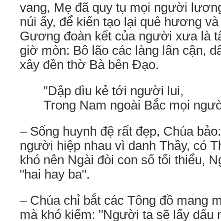
vang, Mẹ đã quy tụ mọi người lương
núi ấy, để kiến tạo lại quê hương và
Gương đoàn kết của người xưa là t
giờ mòn: Bô lão các làng lân cận, d
xây đền thờ Bà bên Ðạo.
"Dập dìu kẻ tới người lui,
Trong Nam ngoài Bắc mọi người
– Sống huynh đệ rất đẹp, Chúa bảo:
người hiệp nhau vì danh Thầy, có T
khó nên Ngài đòi con số tối thiểu, 
"hai hay ba".
– Chúa chỉ bắt các Tông đồ mang mộ
mà khó kiếm: "Người ta sẽ lấy dấu 