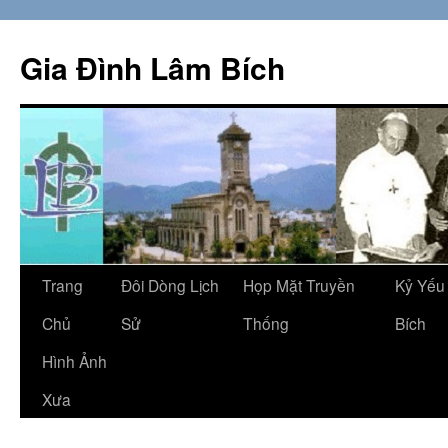
Skip
to
Gia Đình Lâm Bích
content
Trang
Đôi Dòng Lịch
Họp Mặt Truyền
Kỷ Yếu
Chủ
Sử
Thống
Bích
Hình Ảnh
Xưa