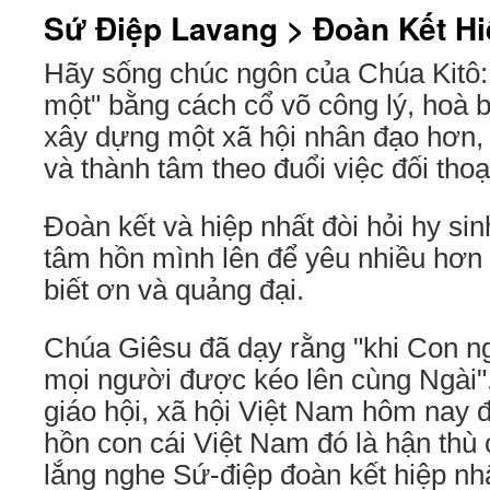
Sứ Ðiệp Lavang > Ðoàn Kết Hi
Hãy sống chúc ngôn của Chúa Kitô:
một" bằng cách cổ võ công lý, hoà b
xây dựng một xã hội nhân đạo hơn, 
và thành tâm theo đuổi việc đối thoạ
Ðoàn kết và hiệp nhất đòi hỏi hy si
tâm hồn mình lên để yêu nhiều hơn n
biết ơn và quảng đại.
Chúa Giêsu đã dạy rằng "khi Con ngư
mọi người được kéo lên cùng Ngài"
giáo hội, xã hội Việt Nam hôm nay 
hồn con cái Việt Nam đó là hận thù 
lắng nghe Sứ-điệp đoàn kết hiệp n