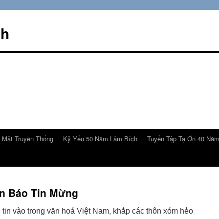
ch
 Mặt Truyền Thống
Kỷ Yếu 50 Năm Lâm Bích
Tuyển Tập Tạ Ơn 40 Nă
an Báo Tin Mừng
tin vào trong văn hoá Việt Nam, khắp các thôn xóm hẻo