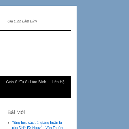
Gia Đình Lâm Bích
m
Giáo Sĩ/Tu Sĩ Lâm Bích
Liên Hệ
Bài Mới
Tổng hợp các bài giảng huấn từ
của ĐHY FX Nguyễn Văn Thuận