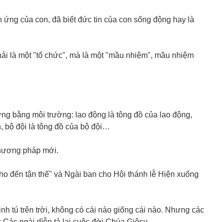
ứng của con, đã biết đức tin của con sống động hay là
hải là một "tổ chức", mà là một "mầu nhiệm", mầu nhiệm
ờng bằng môi trường: lao động là tông đồ của lao động,
h, bộ đội là tông đồ của bộ đội…
phương pháp mới.
ho đến tận thế" và Ngài ban cho Hội thánh lễ Hiện xuống
inh tú trên trời, không có cái nào giống cái nào. Nhưng các
 Các ngài dìễn tả lại cuộc đời Chúa Giêsu.