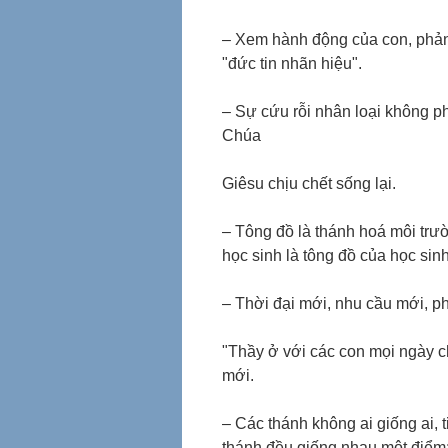
– Xem hành động của con, phản 
"đức tin nhãn hiệu".
– Sự cứu rỗi nhân loại không p
Chúa
Giêsu chịu chết sống lại.
– Tông đồ là thánh hoá môi trư
học sinh là tông đồ của học sin
– Thời đại mới, nhu cầu mới, 
"Thầy ở với các con mọi ngày c
mới.
– Các thánh không ai giống ai, t
thánh đều giống nhau một điểm: