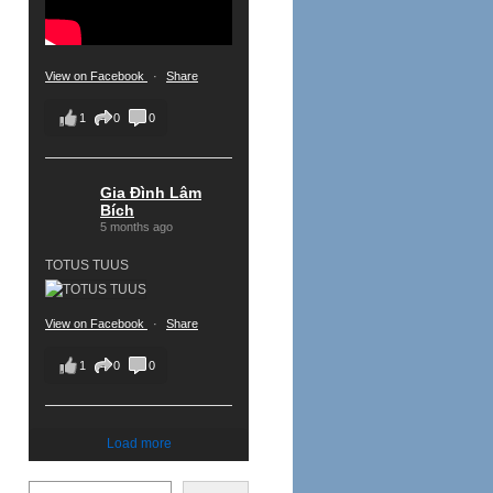
View on Facebook
·
Share
1
0
0
Gia Đình Lâm
Bích
5 months ago
TOTUS TUUS
View on Facebook
·
Share
1
0
0
Load more