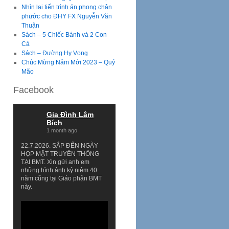
Nhìn lại tiến trình án phong chân
phước cho ĐHY FX Nguyễn Văn
Thuận
Sách – 5 Chiếc Bánh và 2 Con
Cá
Sách – Đường Hy Vọng
Chúc Mừng Năm Mới 2023 – Quý
Mão
Facebook
Gia Đình Lâm
Bích
1 month ago
22.7.2026. SẮP ĐẾN NGÀY
HỌP MẶT TRUYỀN THỐNG
TẠI BMT. Xin gửi anh em
những hình ảnh kỷ niệm 40
năm cũng tại Giáo phận BMT
này.