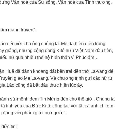
y dựng Văn hoá của Sự sống, Văn hoá của Tình thương,
âm giảng truyền".
iáo đến với cha ông chúng ta. Mẹ đã hiện diện trong
ầy giảng, những cộng đồng Kitô hữu Việt Nam đầu tiên,
thiếu nữ qua nhiều thế hệ hiến thân vì Phúc-âm…
ận Huế đã dành khoảng đất bên trái đền thờ La-vang để
ruyền giáo Mẹ La-vang. Và chương trình gửi các nữ tu
ia Lào cũng đã bắt đầu thực hiện lúc ấy.
thành sứ-mệnh đem Tin Mừng đến cho thế giới. Chúng ta
tá tình yêu của Ðức Kitô, cộng tác với tất cả anh chị em
ng đáng với phẩm giá con người".
 đức tin: