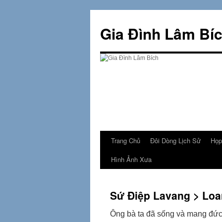
Skip
to
Gia Đình Lâm Bí
content
Trang Chủ
Đôi Dòng Lịch Sử
Họp
Hình Ảnh Xưa
Sứ Ðiệp Lavang > Lo
Ông bà ta đã sống và mang đức 