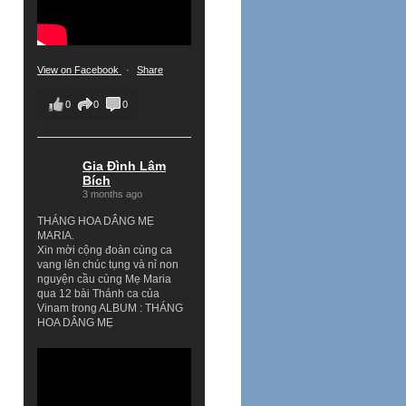
View on Facebook
·
Share
0
0
0
Gia Đình Lâm
Bích
3 months ago
THÁNG HOA DÂNG MẸ
MARIA.
Xin mời cộng đoàn cùng ca
vang lên chúc tụng và nỉ non
nguyện cầu cùng Mẹ Maria
qua 12 bài Thánh ca của
Vinam trong ALBUM : THÁNG
HOA DÂNG MẸ