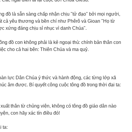
ng đồ là sẵn sàng chấp nhận chịu "tử đạo" bởi mọi người,
tất cả yêu thương và bền chí như Phêrô và Gioan "Họ từ
ược xứng đáng chịu sỉ nhục vì danh Chúa".
tông đồ con không phải là kẻ ngoại thù: chính bản thân con
việc cho cả hai bên: Thiên Chúa và ma quỷ.
oàn lực Dân Chúa ý thức và hành động, các từng lớp xã
úc âm được. Bí quyết công cuộc tông đồ trong thời đại ta:
xuất thân từ chủng viện, không có tông đồ giáo dân nào
yện, con hãy xác tín điều đó!
 ta: