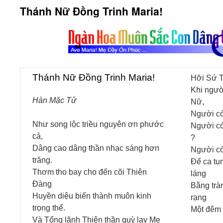
Thánh Nữ Đồng Trinh Maria!
Thánh Nữ Đồng Trinh Maria!
Hỡi Sứ T
Khi ngườ
Hàn Mặc Tử
Nữ,
Người có
Như song lộc triều nguyên ơn phước
Người có
cả,
?
Dâng cao dâng thần nhạc sáng hơn
Người có
trăng.
Để ca tụ
Thơm tho bay cho đến cõi Thiên
láng
Đàng
Bằng trà
Huyền diệu biến thành muôn kinh
rạng
trọng thể.
Một đêm x
Và Tổng lãnh Thiên thần quỳ lạy Mẹ