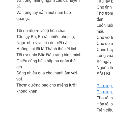
Và trong miệng ngậm câu ca huyền
Tấu lạy 
bí,
Cho tình 
Và trong tay nắm một nạm hào
Thơ tron
quang…
tâm
Luôn luô
Tôi no rồi ơn võ lộ hòa chan
máu;
Tấu lạy Bà, Bà rất nhiều phép lạ,
Cho vỡ l
Ngọc như ý vô tri còn biết cả
Cho đê m
Huống chi tôi là Thánh thể kết tinh.
Chim hay 
Tôi ưa nhìn Bắc Đẩu rạng bình minh,
Lòng vua
Chiếu cùng hết khắp ba ngàn thế
Sẽ ngây 
giới…
Nguồn th
Sáng nhiều quá cho thanh âm vời
SẦU BI.
vợi,
Thơm dường bao cho miệng lưỡi
Phượng T
khong khen.
Phượng T
Thơ tôi 
Hồn tôi 
Trên triề