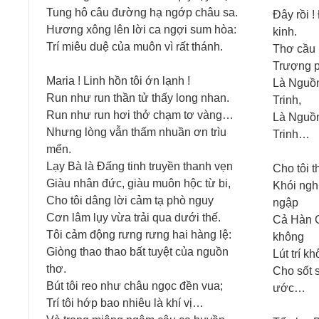
Tung hô câu đường hạ ngớp châu sa.
Đây rồi !
Hương xông lên lời ca ngợi sum hòa:
kinh.
Trí miêu duệ của muôn vì rất thánh.
Thơ cầu 
Trượng ph
Maria ! Linh hồn tôi ớn lạnh !
Là Nguồ
Run như run thần tử thấy long nhan.
Trinh,
Run như run hơi thở chạm tơ vàng…
Là Nguồ
Nhưng lòng vẫn thấm nhuần ơn trìu
Trinh…
mến.
Lạy Bà là Đấng tinh truyền thanh vẹn
Cho tôi t
Giàu nhân đức, giàu muôn hộc từ bi,
Khói ngh
Cho tôi dâng lời cảm tạ phò nguy
ngập
Cơn lâm lụy vừa trải qua dưới thế.
Cả Hàn G
Tôi cảm động rưng rưng hai hàng lệ:
không
Giòng thao thao bất tuyệt của nguồn
Lút trí 
thơ.
Cho sốt 
Bút tôi reo như châu ngọc đền vua;
ước…
Trí tôi hớp bao nhiêu là khí vị…