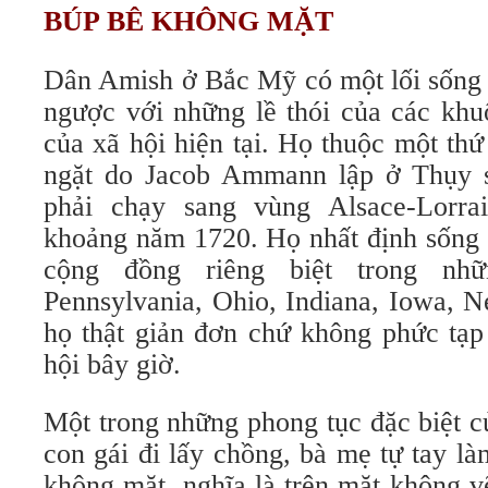
BÚP BÊ KHÔNG MẶT
Dân Amish ở Bắc Mỹ có một lối sống 
ngược với những lề thói của các khu
của xã hội hiện tại. Họ thuộc một thứ 
ngặt do Jacob Ammann lập ở Thụy s
phải chạy sang vùng Alsace-Lorra
khoảng năm 1720. Họ nhất định sống 
cộng đồng riêng biệt trong nh
Pennsylvania, Ohio, Indiana, Iowa, N
họ thật giản đơn chứ không phức tạp
hội bây giờ.
Một trong những phong tục đặc biệt c
con gái đi lấy chồng, bà mẹ tự tay l
không mặt, nghĩa là trên mặt không v