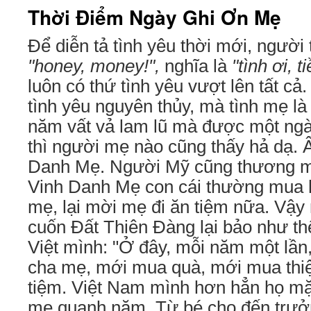
Thời Điểm Ngày Ghi Ơn Mẹ
Để diễn tả tình yêu thời mới, người 
"honey, money!",
nghĩa là
"tình ơi, t
luôn có thứ tình yêu vượt lên tất cả.
tình yêu nguyên thủy, mà tình mẹ là
năm vất vả lam lũ mà được một ng
thì người mẹ nào cũng thấy hả dạ. 
Danh Mẹ. Người Mỹ cũng thương m
Vinh Danh Mẹ con cái thường mua
mẹ, lại mời mẹ đi ăn tiệm nữa. Vậy
cuốn Đất Thiên Đàng lại bảo như th
Việt mình: "Ở đây, mỗi năm một lần,
cha mẹ, mới mua quà, mới mua thiệ
tiệm. Việt Nam mình hơn hẳn họ mặ
mẹ quanh năm. Từ bé cho đến trưởn