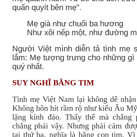
quấn quyít bên mẹ".
Mẹ già như chuối ba hương
Như xôi nếp một, như đường mí
Người Việt mình diễn tả tình mẹ 
lắm: Mẹ tượng trưng cho những gì c
quý nhất.
SUY NGHĨ BẰNG TIM
Tình mẹ Việt Nam lại không dễ nhận 
Không hôn hít rầm rộ như kiểu Âu Mỹ,
lặng kính đáo. Thấy thế mà chẳng 
chẳng phải vậy. Nhưng phải cảm đượ
tai thứ ba, nghĩa là bằng con tim. 