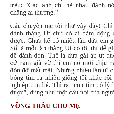
trếu: "Các anh chị hè nhau đánh n
chẳng ai thương."
Câu chuyện mẹ tôi như vậy đấy! Chỉ
đánh thằng Út chứ có ai dám động 
được. Chưa kể có nhiều lần đứa em gá
Số là mỗi lần thằng Út có tội thì dễ g
để đánh đòn. Thế là đứa gái áp út đư
cứ nằm giả vờ thì em nó mới chịu n
đòn đỡ mất mặt. Nhưng nhiều lần từ c
bỗng tìm ra nhiều giống tội khác rồi
nghiệp con bé. Thì ra "con tim có lý l
được", đúng như một câu nói của ngườ
VỒNG TRẦU CHO MẸ