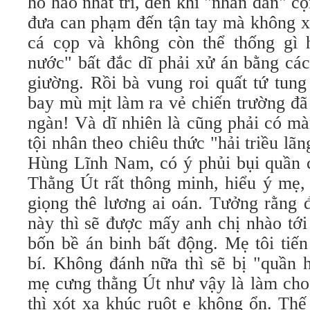
hô hào nhất trí, đến khi "nhân dân" c
đưa can phạm đến tận tay mà không x
cá cọp và không còn thể thống gì 
nước" bất đắc dĩ phải xử án bằng các
giường. Rồi bà vung roi quất tứ tun
bay mù mịt làm ra vẻ chiến trường đã
ngàn! Và dĩ nhiên là cũng phải có mà
tội nhân theo chiêu thức "hải triều lã
Hùng Lĩnh Nam, có ý phủi bụi quần c
Thằng Út rất thông minh, hiểu ý mẹ, 
giọng thê lương ai oán. Tưởng rằng 
này thì sẽ được mấy anh chị nhào tớ
bốn bề án binh bất động. Mẹ tôi tiế
bí. Không đánh nữa thì sẽ bị "quần 
mẹ cưng thằng Út như vậy là làm cho
thì xót xa khúc ruột e không ổn. Thế