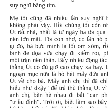
suy nghĩ bằng tim.
Mẹ tôi cũng đã nhiều lần suy nghĩ 
không phải vậy. Hồi chúng tôi còn n
Út rất nhà, nhất là từ ngày ba tôi qua
nên lờn mặt. Tôi còn nhớ, có lần nó p
gì đó, bà bực mình la lối om xòm, r
bình đe dọa vừa chạy đi kiếm roi, 
một trận nên thân. Bấy nhiêu động tá
thằng Út có đủ giờ cao chạy xa bay.
ngoạn mục nữa là hò hét mấy đứa anh
Út về cho bà. Mấy anh chị thì đã chỉ
hiểu như dzậy" để trả thù thằng Út v
anh chị, bèn hè nhau đi bắt "can 
"triều đình". Trời ơi, biết làm sao bâ