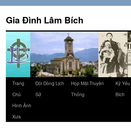
Skip
to
Gia Đình Lâm Bích
content
Trang
Đôi Dòng Lịch
Họp Mặt Truyền
Kỷ Yếu
Chủ
Sử
Thống
Bích
Hình Ảnh
Xưa