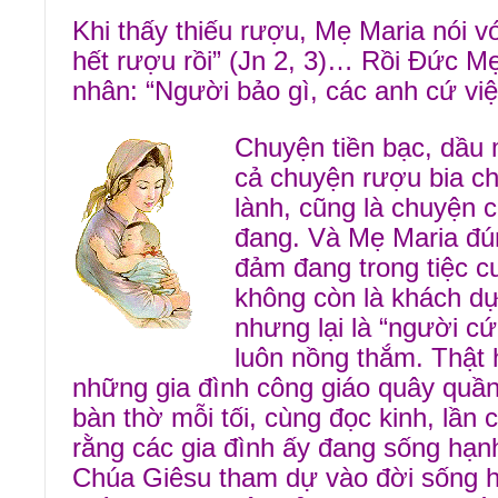
Khi thấy thiếu rượu, Mẹ Maria nói v
hết rượu rồi” (Jn 2, 3)… Rồi Đức Mẹ
nhân: “Người bảo gì, các anh cứ việ
Chuyện tiền bạc, dầu
cả chuyện rượu bia ch
lành, cũng là chuyện
đang. Và Mẹ Maria đú
đảm đang trong tiệc c
không còn là khách dự
nhưng lại là “người c
luôn nồng thắm. Thật
những gia đình công giáo quây quầ
bàn thờ mỗi tối, cùng đọc kinh, lần c
rằng các gia đình ấy đang sống hạnh
Chúa Giêsu tham dự vào đời sống h