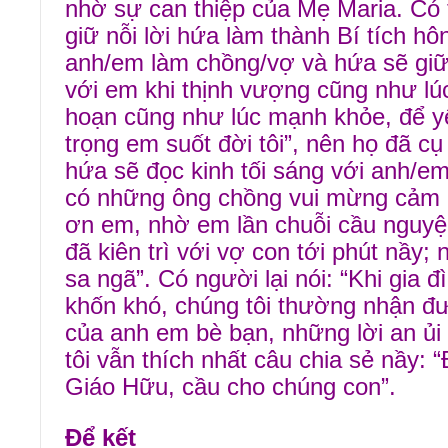
nhờ sự can thiệp của Mẹ Maria. Có 
giữ nỗi lời hứa làm thành Bí tích hô
anh/em làm chồng/vợ và hứa sẽ giữ
với em khi thịnh vượng cũng như lúc
hoạn cũng như lúc mạnh khỏe, để y
trọng em suốt đời tôi”, nên họ đã cụ 
hứa sẽ đọc kinh tối sáng với anh/em 
có những ông chồng vui mừng cảm 
ơn em, nhờ em lần chuỗi cầu nguyệ
đã kiên trì với vợ con tới phút nầy;
sa ngã”. Có người lại nói: “Khi gia đ
khốn khó, chúng tôi thường nhận đ
của anh em bè bạn, những lời an ủi
tôi vẫn thích nhất câu chia sẻ nầy:
Giáo Hữu, cầu cho chúng con”.
Để kết