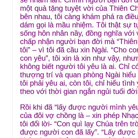
sẽ nhầm lẫn. Chính người bạn đời đa
một quà tặng tuyệt vời của Thiên C
bên nhau, tôi càng khám phá ra điều
dám gọi là mầu nhiệm. Tôi thật sự t
sống hôn nhân nầy, đồng nghĩa với v
chấp nhận người bạn đời mà “Thiên
tôi” – vì tôi đã cầu xin Ngài. “Cho 
con yêu”, tôi xin là xin như vậy, như
không biết người tôi yêu là ai. Chỉ 
thượng trí và quan phòng Ngài hiểu 
tôi phải yêu ai, còn tôi, chỉ hiểu tì
theo với thời gian ngắn ngủi tuổi đời 
Rồi khi đã “lấy được người mình yêu
của đôi vợ chồng là – xin phép Nhạ
tôi đổi lời- “Con quì lạy Chúa trên t
được người con đã lấy”. “Lấy được