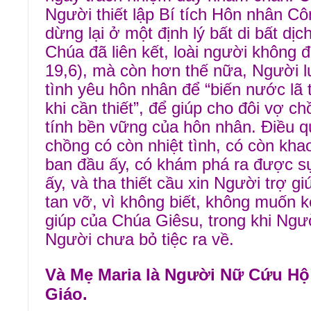
Người thiết lập Bí tích Hôn nhân Cô
dừng lại ở một định lý bất di bất dịc
Chúa đã liên kết, loài người không 
19,6), mà còn hơn thế nữa, Người lu
tình yêu hôn nhân để “biến nước lã
khi cần thiết”, để giúp cho đôi vợ 
tính bền vững của hôn nhân. Điều qu
chồng có còn nhiệt tình, có còn kha
ban đầu ấy, có khám phá ra được sự
ấy, và tha thiết cầu xin Người trợ g
tan vỡ, vì không biết, không muốn k
giúp của Chúa Giêsu, trong khi Ngư
Người chưa bỏ tiệc ra về.
Và Mẹ Maria là Người Nữ Cứu H
Giáo.