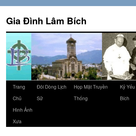
Skip
to
Gia Đình Lâm Bích
content
Trang
Đôi Dòng Lịch
Họp Mặt Truyền
Kỷ Yếu
Chủ
Sử
Thống
Bích
Hình Ảnh
Xưa