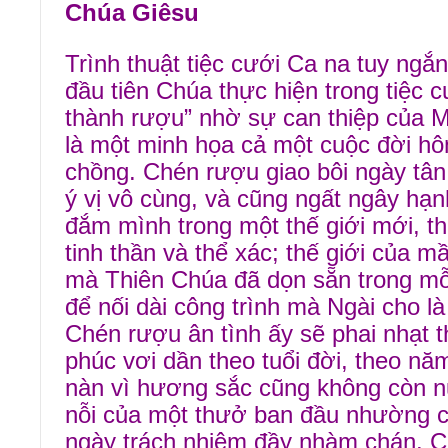
Chúa Giêsu
Trình thuật tiệc cưới Ca na tuy ngắn
đầu tiên Chúa thực hiện trong tiệc 
thành rượu” nhờ sự can thiệp của M
là một minh họa cả một cuộc đời hô
chồng. Chén rượu giao bôi ngày tân
ý vị vô cùng, và cũng ngất ngây hạn
đắm mình trong một thế giới mới, th
tinh thần và thể xác; thế giới của 
mà Thiên Chúa đã dọn sẵn trong mỗi
để nối dài công trình mà Ngài cho là 
Chén rượu ân tình ấy sẽ phai nhạt t
phúc vơi dần theo tuổi đời, theo n
nàn vì hương sắc cũng không còn nữ
nỗi của một thưở ban đầu nhường c
ngày trách nhiệm đầy nhàm chán. C