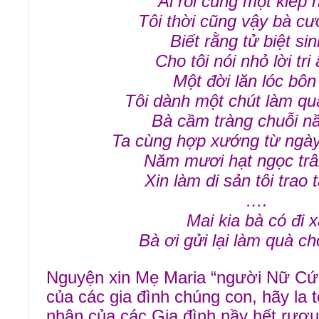
Ai rồi cũng một kiếp 
Tôi thời cũng vậy bà cườ
Biết rằng tử biệt sin
Cho tôi nói nhỏ lời tri
Một đời lăn lóc bôn
Tôi dành một chút làm quà
Bà cầm tràng chuỗi n
Ta cùng hợp xướng từ ngày
Năm mươi hạt ngọc trâ
Xin làm di sản tôi trao 
….
Mai kia bà có đi 
Bà ơi gửi lại làm quà 
Nguyện xin Mẹ Maria “người Nữ C
của các gia đình chúng con, hãy la t
nhân của các Gia đình nầy hết rượu