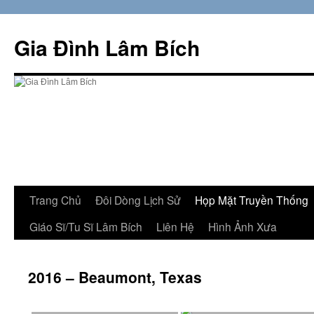
Skip
to
Gia Đình Lâm Bích
content
Trang Chủ
Đôi Dòng Lịch Sử
Họp Mặt Truyền Thống
Giáo Sĩ/Tu Sĩ Lâm Bích
Liên Hệ
Hình Ảnh Xưa
2016 – Beaumont, Texas