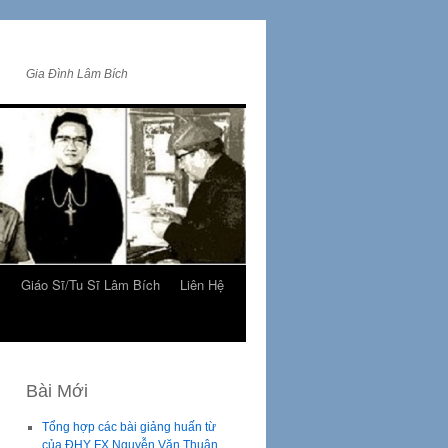
Gia Đình Lâm Bích
m
Giáo Sĩ/Tu Sĩ Lâm Bích
Liên Hệ
Bài Mới
Tổng hợp các bài giảng huấn từ
của ĐHY FX Nguyễn Văn Thuận