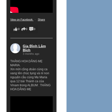
View on Facebook
·
Share
0
0
0
Gia Đình Lâm
Bích
3 months ago
THÁNG HOA DÂNG MẸ
MARIA.
Xin mời cộng đoàn cùng ca
vang lên chúc tụng và nỉ non
nguyện cầu cùng Mẹ Maria
qua 12 bài Thánh ca của
Vinam trong ALBUM : THÁNG
HOA DÂNG MẸ