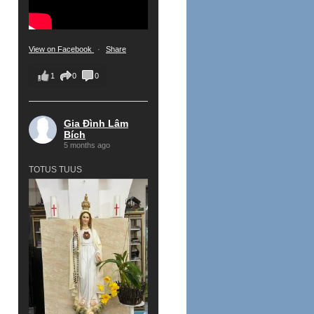
View on Facebook
·
Share
1
0
0
Gia Đình Lâm
Bích
5 months ago
TOTUS TUUS