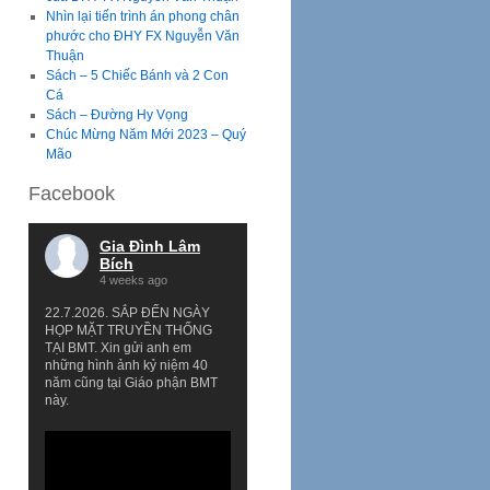
Nhìn lại tiến trình án phong chân
phước cho ĐHY FX Nguyễn Văn
Thuận
Sách – 5 Chiếc Bánh và 2 Con
Cá
Sách – Đường Hy Vọng
Chúc Mừng Năm Mới 2023 – Quý
Mão
Facebook
Gia Đình Lâm
Bích
4 weeks ago
22.7.2026. SẮP ĐẾN NGÀY
HỌP MẶT TRUYỀN THỐNG
TẠI BMT. Xin gửi anh em
những hình ảnh kỷ niệm 40
năm cũng tại Giáo phận BMT
này.