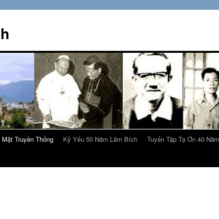
ch
 Mặt Truyền Thống
Kỷ Yếu 50 Năm Lâm Bích
Tuyển Tập Tạ Ơn 40 Nă