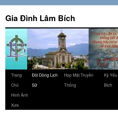
Skip
to
Gia Đình Lâm Bích
content
Trang
Đôi Dòng Lịch
Họp Mặt Truyền
Kỷ Yếu
Chủ
Sử
Thống
Bích
Hình Ảnh
Xưa