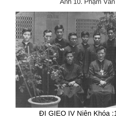
Anh 10. Phạm Văn
ĐI GIEO IV Niên Khóa :