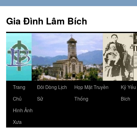
Skip
to
Gia Đình Lâm Bích
content
Trang
Đôi Dòng Lịch
Họp Mặt Truyền
Kỷ Yếu
Chủ
Sử
Thống
Bích
Hình Ảnh
Xưa