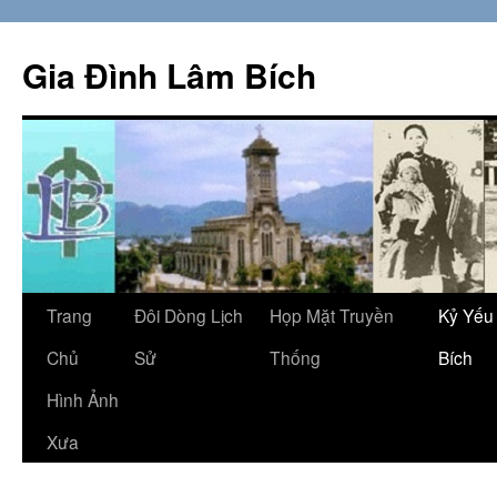
Skip
to
Gia Đình Lâm Bích
content
Trang
Đôi Dòng Lịch
Họp Mặt Truyền
Kỷ Yếu
Chủ
Sử
Thống
Bích
Hình Ảnh
Xưa