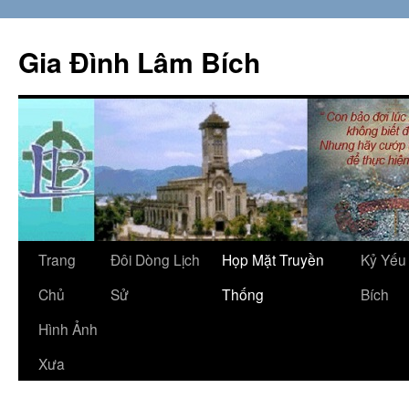
Skip
to
Gia Đình Lâm Bích
content
Trang
Đôi Dòng Lịch
Họp Mặt Truyền
Kỷ Yếu
Chủ
Sử
Thống
Bích
Hình Ảnh
Xưa