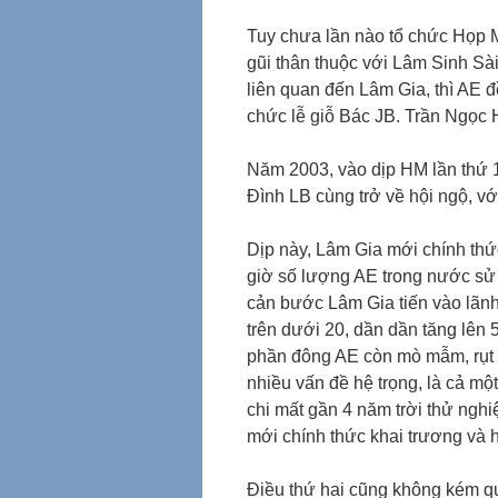
Tuy chưa lần nào tổ chức Họp M
gũi thân thuộc với Lâm Sinh Sài
liên quan đến Lâm Gia, thì AE
chức lễ giỗ Bác JB. Trần Ngọc 
Năm 2003, vào dịp HM lần thứ 1
Đình LB cùng trở về hội ngộ, v
Dịp này, Lâm Gia mới chính th
giờ số lượng AE trong nước sử 
cản bước Lâm Gia tiến vào lãnh 
trên dưới 20, dần dần tăng lên 
phần đông AE còn mò mẫm, rụt rè
nhiều vấn đề hệ trọng, là cả một
chi mất gần 4 năm trời thử ngh
mới chính thức khai trương và 
Điều thứ hai cũng không kém qu