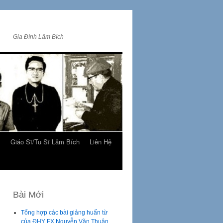
Gia Đình Lâm Bích
m
Giáo Sĩ/Tu Sĩ Lâm Bích
Liên Hệ
Bài Mới
Tổng hợp các bài giảng huấn từ
của ĐHY FX Nguyễn Văn Thuận