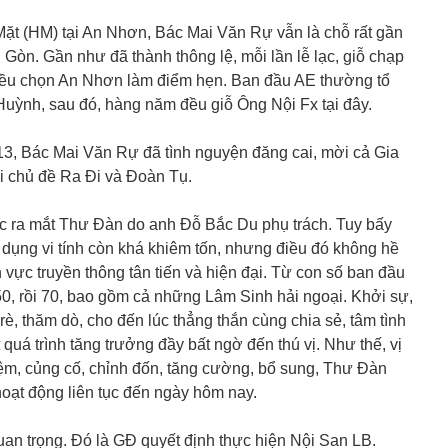
ặt (HM) tại An Nhơn, Bác Mai Văn Rự vẫn là chỗ rất gần
 Gòn. Gần như đã thành thông lệ, mỗi lần lễ lạc, giỗ chạp
 đều chọn An Nhơn làm điểm hẹn. Ban đầu AE thường tổ
Huỳnh, sau đó, hàng năm đều giỗ Ông Nội Fx tại đây.
3, Bác Mai Văn Rự đã tình nguyện đăng cai, mời cả Gia
ới chủ đề Ra Đi và Đoàn Tụ.
ức ra mắt Thư Đàn do anh Đỗ Bắc Du phụ trách. Tuy bấy
dụng vi tính còn khá khiêm tốn, nhưng điều đó không hề
vực truyền thông tân tiến và hiện đại. Từ con số ban đầu
50, rồi 70, bao gồm cả những Lâm Sinh hải ngoại. Khởi sự,
, thăm dò, cho đến lúc thẳng thắn cùng chia sẻ, tâm tình
 quá trình tăng trưởng đầy bất ngờ đến thú vị. Như thế, vị
iệm, củng cố, chỉnh đốn, tăng cường, bổ sung, Thư Đàn
hoạt động liên tục đến ngày hôm nay.
an trọng. Đó là GĐ quyết định thực hiện Nội San LB.