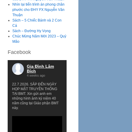
Nhìn lại tiến trình án phong chân
phước cho ĐHY FX Nguyễn Văn
Thuận
Sách – 5 Chiếc Bánh và 2 Con
Cá
Sách – Đường Hy Vọng
Chúc Mừng Năm Mới 2023 – Quý
Mão
Facebook
Gia Đình Lâm
Bích
4 weeks ago
22.7.2026. SẮP ĐẾN NGÀY
HỌP MẶT TRUYỀN THỐNG
TẠI BMT. Xin gửi anh em
những hình ảnh kỷ niệm 40
năm cũng tại Giáo phận BMT
này.