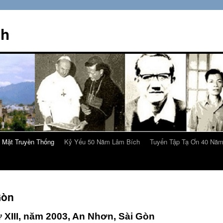
ch
 Mặt Truyền Thống
Kỷ Yếu 50 Năm Lâm Bích
Tuyển Tập Tạ Ơn 40 Nă
Gòn
ứ XIII, năm 2003, An Nhơn, Sài Gòn