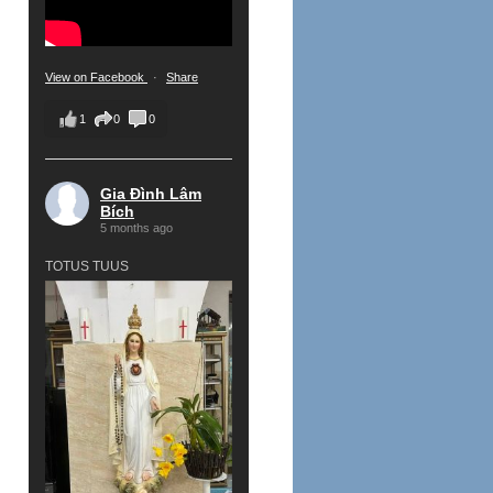
View on Facebook
·
Share
1
0
0
Gia Đình Lâm
Bích
5 months ago
TOTUS TUUS