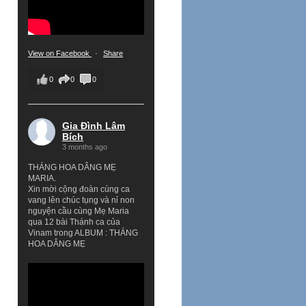
View on Facebook
·
Share
0
0
0
Gia Đình Lâm
Bích
3 months ago
THÁNG HOA DÂNG MẸ
MARIA.
Xin mời cộng đoàn cùng ca
vang lên chúc tụng và nỉ non
nguyện cầu cùng Mẹ Maria
qua 12 bài Thánh ca của
Vinam trong ALBUM : THÁNG
HOA DÂNG MẸ