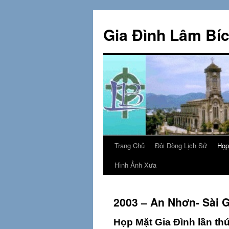
Skip
to
Gia Đình Lâm Bí
content
Trang Chủ
Đôi Dòng Lịch Sử
Họp
Hình Ảnh Xưa
2003 – An Nhơn- Sài 
Họp Mặt Gia Đình lần th