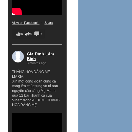
View on Facebook
·
Share
0
0
0
Gia Đình Lâm
Bích
3 months ago
THÁNG HOA DÂNG MẸ
MARIA.
Xin mời cộng đoàn cùng ca
vang lên chúc tụng và nỉ non
nguyện cầu cùng Mẹ Maria
qua 12 bài Thánh ca của
Vinam trong ALBUM : THÁNG
HOA DÂNG MẸ