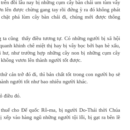
rên đồi lâu nay bị những cụm cây bàn chải um tùm vây
ớn lên được chừng gang tay rồi đứng ỳ ra đó không phát
i chặt phá lùm cây bàn chải đi, chúng mới được thông
 ta cũng thấy điều tương tự. Có những người bị xã hội
quanh khinh chê miệt thị hay bị vây bọc bởi bạn bè xấu,
thói hư, như trường hợp những cây non bị những cụm cây
ọ không vươn lên thành người tốt được.
hứ cản trở đó đi, thì bản chất tốt trong con người họ sẽ
hành người tốt như bao nhiêu người khác.
 điều đó.
u thuế cho Đế quốc Rô-ma, bị người Do-Thái thời Chúa
ị xếp vào hàng ngũ những người tội lỗi, bị gạt ra bên lề