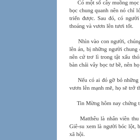
Có một số cây muồng mọc t
bọc chung quanh nên nó chỉ l
triển được. Sau đó, có ngườ
thoáng và vươn lên tươi tốt.
Nhìn vào con người, chúng
lên án, bị những người chung 
nên cứ trơ lì trong tật xấu 
bàn chải vây bọc tư bề, nên h
Nếu có ai đó gỡ bỏ những t
vươn lên mạnh mẽ, họ sẽ trở t
Tin Mừng hôm nay chứng tỏ
Matthêu là nhân viên th
Giê-su xem là người bóc lột, b
xã hội.