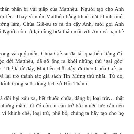
thân phận bị vùi giập của Matthêu. Người tạo cho Anh
ơn lên. Thay vì nhìn Matthêu bằng khoé mắt khinh miệt
ờng làm, Chúa Giê-su tỏ ra tin cậy Anh, mời gọi Anh
 Người còn ở lại dùng bữa thân mật với Anh và bạn bè
trọng và quý mến, Chúa Giê-su đã lật qua bên ‘tảng đá’
ộc đời Matthêu, đã gỡ ông ra khỏi những thứ ‘gai góc’
. Thế là từ đây, Matthêu chỗi dậy, đi theo Chúa Giê-su,
à lại trở thành tác giả sách Tin Mừng thứ nhất. Từ đó,
kính trong suốt dòng lịch sử Hội Thánh.
 đồi bại xấu xa, hết thuốc chữa, đáng bị loại trừ… thật
 nhưng mầm tốt đó còn bị cản trở bởi nhiều lực cản nên
vì khinh chê, loại trừ, phế bỏ, chúng ta hãy tạo cho họ