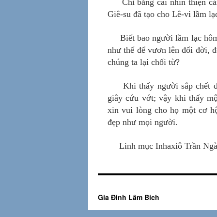
Chỉ bằng cái nhìn thiện c
Giê-su đã tạo cho Lê-vi lầm lạ
Biết bao người lầm lạc hôm
như thế để vươn lên đổi đời, đ
chúng ta lại chối từ?
Khi thấy người sắp chết 
giây cứu vớt; vậy khi thấy m
xin vui lòng cho họ một cơ h
đẹp như mọi người.
Linh mục Inhaxiô Trần Ng
Gia Đình Lâm Bích