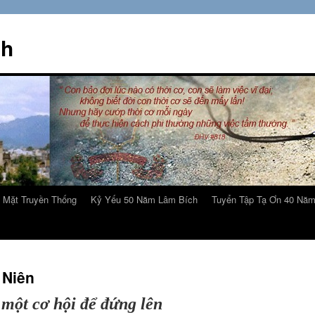
ch
 Mặt Truyền Thống
Kỷ Yếu 50 Năm Lâm Bích
Tuyển Tập Tạ Ơn 40 Nă
 Niên
 một cơ hội để đứng lên