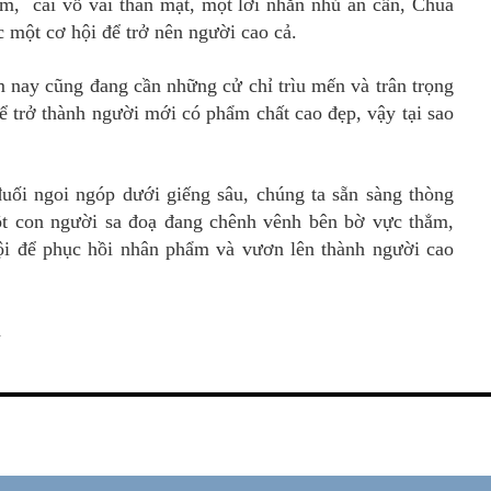
ảm, cái vỗ vai thân mật, một lời nhắn nhủ ân cần, Chúa
c một cơ hội để trở nên người cao cả.
 nay cũng đang cần những cử chỉ trìu mến và trân trọng
ể trở thành người mới có phẩm chất cao đẹp, vậy tại sao
đuối ngoi ngóp dưới giếng sâu, chúng ta sẵn sàng thòng
ột con người sa đoạ đang chênh vênh bên bờ vực thẳm,
ội để phục hồi nhân phẩm và vươn lên thành người cao
à