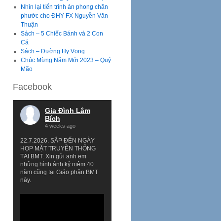
Nhìn lại tiến trình án phong chân
phước cho ĐHY FX Nguyễn Văn
Thuận
Sách – 5 Chiếc Bánh và 2 Con
Cá
Sách – Đường Hy Vọng
Chúc Mừng Năm Mới 2023 – Quý
Mão
Facebook
Gia Đình Lâm
Bích
4 weeks ago
22.7.2026. SẮP ĐẾN NGÀY
HỌP MẶT TRUYỀN THỐNG
TẠI BMT. Xin gửi anh em
những hình ảnh kỷ niệm 40
năm cũng tại Giáo phận BMT
này.