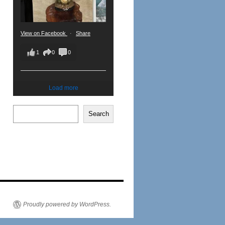
View on Facebook
·
Share
1
0
0
Load more
Search
Proudly powered by WordPress.