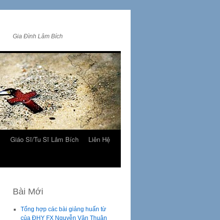
Gia Đình Lâm Bích
m
Giáo Sĩ/Tu Sĩ Lâm Bích
Liên Hệ
Bài Mới
Tổng hợp các bài giảng huấn từ
của ĐHY FX Nguyễn Văn Thuận