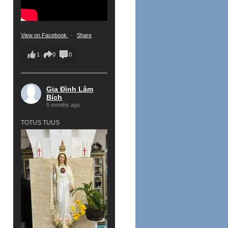
View on Facebook
·
Share
1
0
0
Gia Đình Lâm
Bích
5 months ago
TOTUS TUUS