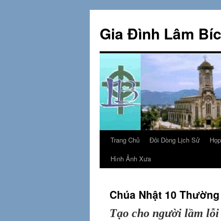
Skip
to
Gia Đình Lâm Bí
content
Trang Chủ
Đôi Dòng Lịch Sử
Họp
Hình Ảnh Xưa
Chúa Nhật 10 Thường
Tạo cho người lầm lỗi