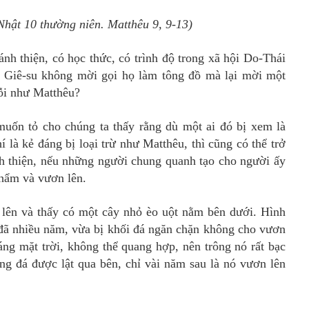
hật 10 thường niên. Matthêu 9, 9-13)
hánh thiện, có học thức, có trình độ trong xã hội Do-Thái
úa Giê-su không mời gọi họ làm tông đồ mà lại mời một
lỗi như Matthêu?
uốn tỏ cho chúng ta thấy rằng dù một ai đó bị xem là
í là kẻ đáng bị loại trừ như Matthêu, thì cũng có thể trở
nh thiện, nếu những người chung quanh tạo cho người ấy
phẩm và vươn lên.
á lên và thấy có một cây nhỏ èo uột nằm bên dưới. Hình
đã nhiều năm, vừa bị khối đá ngăn chặn không cho vươn
áng mặt trời, không thể quang hợp, nên trông nó rất bạc
ng đá được lật qua bên, chỉ vài năm sau là nó vươn lên