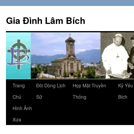
Skip
to
Gia Đình Lâm Bích
content
Trang
Đôi Dòng Lịch
Họp Mặt Truyền
Kỷ Yếu
Chủ
Sử
Thống
Bích
Hình Ảnh
Xưa