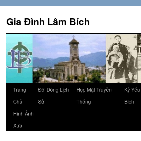
Skip
to
Gia Đình Lâm Bích
content
Trang
Đôi Dòng Lịch
Họp Mặt Truyền
Kỷ Yếu
Chủ
Sử
Thống
Bích
Hình Ảnh
Xưa