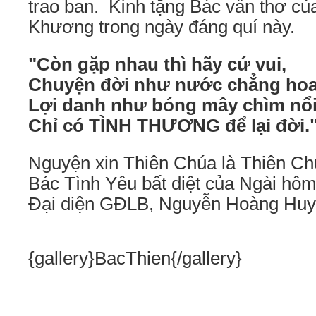
trao ban. Kính tặng Bác vần thơ c
Khương trong ngày đáng quí này.
"Còn gặp nhau thì hãy cứ vui,
Chuyện đời như nước chẳng hoa 
Lợi danh như bóng mây chìm nổi
Chỉ có TÌNH THƯƠNG để lại đời.
Nguyện xin Thiên Chúa là Thiên Ch
Bác Tình Yêu bất diệt của Ngài hô
Đại diện GĐLB, Nguyễn Hoàng Huy
{gallery}BacThien{/gallery}