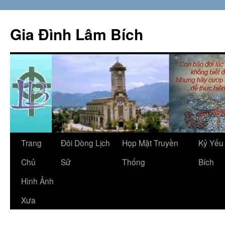
Skip
to
Gia Đình Lâm Bích
content
Trang
Đôi Dòng Lịch
Họp Mặt Truyền
Kỷ Yếu
Chủ
Sử
Thống
Bích
Hình Ảnh
Xưa