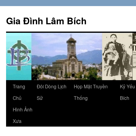
Skip
to
Gia Đình Lâm Bích
content
Trang
Đôi Dòng Lịch
Họp Mặt Truyền
Kỷ Yếu
Chủ
Sử
Thống
Bích
Hình Ảnh
Xưa