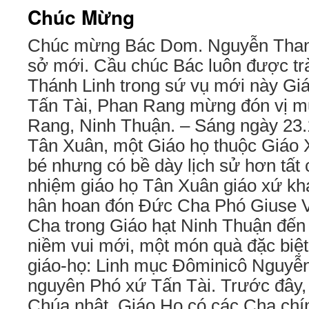
Chúc Mừng
Chúc mừng Bác Dom. Nguyễn Than
sở mới. Cầu chúc Bác luôn được t
Thánh Linh trong sứ vụ mới này Gi
Tấn Tài, Phan Rang mừng đón vị m
Rang, Ninh Thuận. – Sáng ngày 23.
Tân Xuân, một Giáo họ thuộc Giáo 
bé nhưng có bề dày lịch sử hơn tất
nhiệm giáo họ Tân Xuân giáo xứ khá
hân hoan đón Đức Cha Phó Giuse 
Cha trong Giáo hạt Ninh Thuận đến
niềm vui mới, một món quà đặc biệt
giáo-họ: Linh mục Đôminicô Nguyễ
nguyên Phó xứ Tấn Tài. Trước đây, 
Chúa nhật, Giáo Họ có các Cha chí