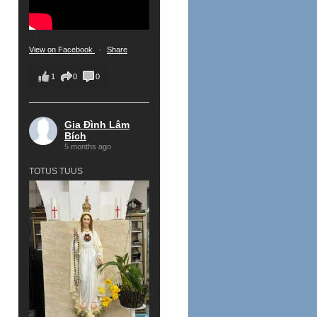
View on Facebook
·
Share
1
0
0
Gia Đình Lâm
Bích
5 months ago
TOTUS TUUS