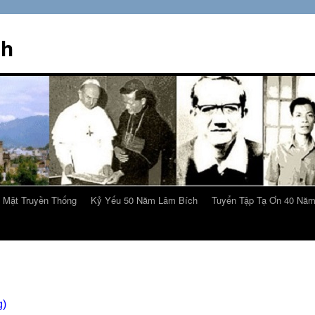
ch
 Mặt Truyền Thống
Kỷ Yếu 50 Năm Lâm Bích
Tuyển Tập Tạ Ơn 40 Nă
g)