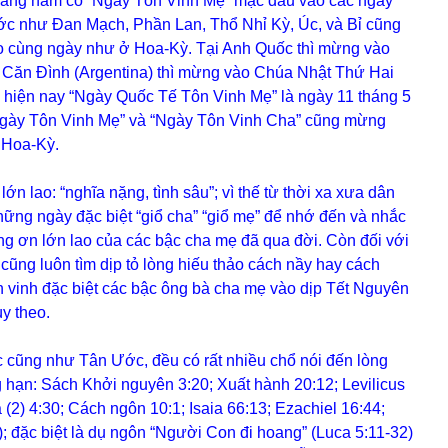
a hằng năm có “Ngày Tôn Vinh Mẹ” mặc dầu vào các ngày
ớc như Đan Mạch, Phần Lan, Thổ Nhỉ Kỳ, Úc, và Bỉ cũng
o cùng ngày như ở Hoa-Kỳ. Tại Anh Quốc thì mừng vào
Căn Đình (Argentina) thì mừng vào Chúa Nhật Thứ Hai
hì hiện nay “Ngày Quốc Tế Tôn Vinh Mẹ” là ngày 11 tháng 5
Ngày Tôn Vinh Mẹ” và “Ngày Tôn Vinh Cha” cũng mừng
 Hoa-Kỳ.
n lao: “nghĩa nặng, tình sâu”; vì thế từ thời xa xưa dân
hững ngày đặc biệt “giổ cha” “giổ mẹ” để nhớ đến và nhắc
g ơn lớn lao của các bậc cha mẹ đã qua đời. Còn đối với
cũng luôn tìm dịp tỏ lòng hiếu thảo cách nầy hay cách
ôn vinh đặc biệt các bậc ông bà cha mẹ vào dịp Tết Nguyên
ùy theo.
ng như Tân Ước, đều có rất nhiều chổ nói đến lòng
g hạn: Sách Khởi nguyên 3:20; Xuất hành 20:12; Levilicus
 (2) 4:30; Cách ngôn 10:1; Isaia 66:13; Ezachiel 16:44;
; đặc biệt là dụ ngôn “Người Con đi hoang” (Luca 5:11-32)