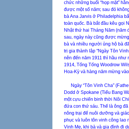
chức những buổi “họp mặt” hằn
được một số năm; sau đó khôn
bà Ana Jarvis ở Philadelphia bắ
toàn quốc. Bà bắt đầu kêu gọi 
Nhật thứ hai Tháng Năm (năm đ
sau, ngày này cũng được mừng 
bà và nhiều người ủng hộ bà đã
trị gia thành lập “Ngày Tôn Vin
nên đến năm 1911 thì hầu như
1914, Tổng Tống Woodrow Wilso
Hoa-Kỳ và hàng năm mừng vào 
Ngày “Tôn Vinh Cha” (Father’
Dodd ở Spokane (Tiểu Bang Was
một cựu chiến binh thời Nôi Chi
đứa con thứ sáu. Thế là ông đã 
nông trại để nuôi dưỡng và giá
phục và luôn tôn vinh công la
Vinh Mẹ, khi bà và gia đình đi 