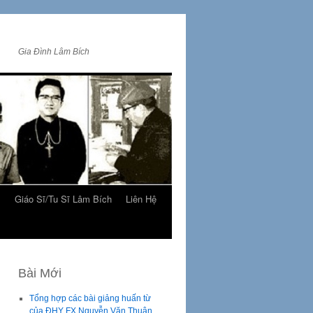
Gia Đình Lâm Bích
m
Giáo Sĩ/Tu Sĩ Lâm Bích
Liên Hệ
Bài Mới
Tổng hợp các bài giảng huấn từ
của ĐHY FX Nguyễn Văn Thuận