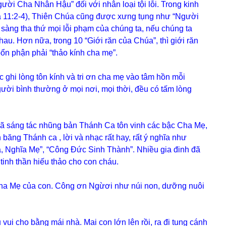
ời Cha Nhân Hậu” đối với nhân loại tội lỗi. Trong kinh
ca 11:2-4), Thiên Chúa cũng được xưng tụng như “Người
 sàng tha thứ mọi lỗi phạm của chúng ta, nếu chúng ta
hau. Hơn nữa, trong 10 “Giới răn của Chúa”, thì giới răn
ổn phận phải “thảo kính cha mẹ”.
i lòng tôn kính và tri ơn cha mẹ vào tâm hồn mỗi
ười bình thường ở mọi nơi, mọi thời, đều có tấm lòng
đã sáng tác nhũng bản Thánh Ca tôn vinh các bậc Cha Mẹ,
ăng Thánh ca , lời và nhạc rất hay, rất ý nghĩa như
, Nghĩa Mẹ”, “Công Đức Sinh Thành”. Nhiều gia đinh đã
inh thần hiếu thảo cho con cháu.
Cha Mẹ của con. Công ơn Ngừơi như núi non, dưỡng nuôi
 vui cho bằng mái nhà. Mai con lớn lên rồi, ra đi tung cánh