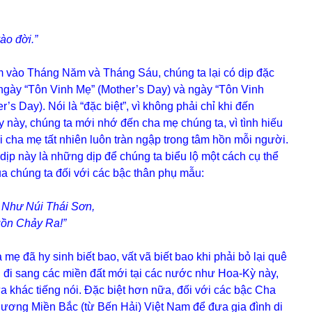
ào đời.”
ào Tháng Năm và Tháng Sáu, chúng ta lại có dịp đặc
ngày “Tôn Vinh Mẹ” (Mother’s Day) và ngày “Tôn Vinh
r’s Day). Nói là “đặc biệt”, vì không phải chỉ khi đến
 này, chúng ta mới nhớ đến cha mẹ chúng ta, vì tình hiếu
i cha mẹ tất nhiên luôn tràn ngập trong tâm hồn mỗi người.
ịp này là những dịp để chúng ta biểu lộ một cách cụ thể
ủa chúng ta đối với các bậc thân phụ mẫu:
Như Núi Thái Sơn,
ồn Chảy Ra!”
ẹ đã hy sinh biết bao, vất vã biết bao khi phải bỏ lại quê
h đi sang các miền đất mới tại các nước như Hoa-Kỳ này,
a khác tiếng nói. Đặc biệt hơn nữa, đối với các bậc Cha
hương Miền Bắc (từ Bến Hải) Việt Nam để đưa gia đình di