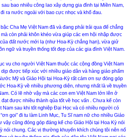
sau bao nhiêu công lao xây dựng gia đình tại Miền Nam,
tản đi ra nước ngoài với bao cực nhọc và khổ đau.
 bậc Cha Mẹ Việt Nam đã và đang phải trải qua để chẳng
 mà còn phải khôn khéo vừa giúp các em hội nhập được
 của đất nước mới lạ (như Hoa-Kỳ chẳng hạn), vừa giử
n ngữ và truyền thống tốt đẹp của các gia đình Việt Nam.
 vụ cho người Việt Nam thuộc các cộng đồng Việt Nam
ó dịp được tiếp xúc với nhiều giáo dân và hàng giáo phẩm
“Nước Mỹ và Giáo Hội tại Hoa-Kỳ rất cám ơn sự đóng góp
ớc Hoa-Kỳ về nhiều phương diện, nhưng nhất là về truyền
t Nam. Có lẽ nhờ vậy mà các con em Việt Nam lớn lên ở
đạt được nhiều thành qủa tốt về học vấn . Chưa kể còn
t Nam sau khi tốt nghiệp Đại Học và có nhiều người có
ơn gọi” đi tu làm Linh Mục, Tu Sĩ nam nữ cho nhiều Giáo
ư vậy cũng đóng góp đáng kể cho Giáo Hội tại Hoa Kỳ nói
ỳ nói chung. Các vị thường khuyến khích chúng tôi nên nổ