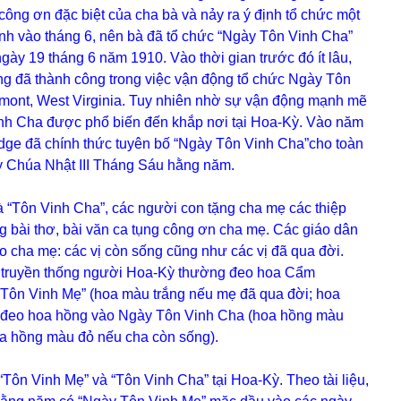
ng ơn đặc biệt của cha bà và nảy ra ý định tổ chức một
nh vào tháng 6, nên bà đã tổ chức “Ngày Tôn Vinh Cha”
gày 19 tháng 6 năm 1910. Vào thời gian trước đó ít lâu,
 đã thành công trong việc vận động tổ chức Ngày Tôn
rmont, West Virginia. Tuy nhiên nhờ sự vận động mạnh mẽ
nh Cha được phổ biến đến khắp nơi tại Hoa-Kỳ. Vào năm
dge đã chính thức tuyên bố “Ngày Tôn Vinh Cha”cho toàn
 Chúa Nhật III Tháng Sáu hằng năm.
Tôn Vinh Cha”, các người con tặng cha mẹ các thiệp
 bài thơ, bài văn ca tụng công ơn cha mẹ. Các giáo dân
cha mẹ: các vị còn sống cũng như các vị đã qua đời.
heo truyền thống người Hoa-Kỳ thường đeo hoa Cẩm
Tôn Vinh Mẹ” (hoa màu trắng nếu mẹ đã qua đời; hoa
 đeo hoa hồng vào Ngày Tôn Vinh Cha (hoa hồng màu
oa hồng màu đỏ nếu cha còn sống).
Tôn Vinh Mẹ” và “Tôn Vinh Cha” tại Hoa-Kỳ. Theo tài liệu,