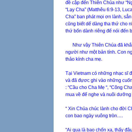
đề cập đến Thiên Chúa như “Ngư
“Lạy Cha” (Matthêu 6:9-13, Lu
Cha” ban phát mọi ơn lành, sẳn
cũng biết dể dàng tha thứ cho n
thứ bốn dành riêng để nói đến b
Như vậy Thiên Chúa đã khắc gh
người như một bản tính. Con ng
thảo kính cha mẹ.
Tại Vietnam có những nhạc sĩ 
và đã đựơc ghi vào những cuốn b
: “Cầu cho Cha Mẹ “, “Công Cha
mua về để nghe và nuôi dưỡng t
“ Xin Chúa chúc lành cho đời 
con bao ngày vuông tròn….
“Ai qua là bao chốn xa, thấy đâu