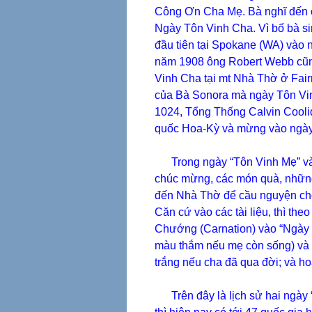
Công Ơn Cha Mẹ. Bà nghĩ đến cô
Ngày Tôn Vinh Cha. Vì bố bà si
đầu tiên tại Spokane (WA) vào n
năm 1908 ông Robert Webb cũng
Vinh Cha tại mt Nhà Thờ ở Fai
của Bà Sonora mà ngày Tôn Vi
1024, Tổng Thống Calvin Cooli
quốc Hoa-Kỳ và mừng vào ngày
Trong ngày “Tôn Vinh Mẹ” và “
chúc mừng, các món quà, những
đến Nhà Thờ để cầu nguyện cho 
Căn cứ vào các tài liệu, thì t
Chướng (Carnation) vào “Ngày 
màu thắm nếu mẹ còn sống) và
trắng nếu cha đã qua đời; và h
Trên đây là lịch sử hai ngày “