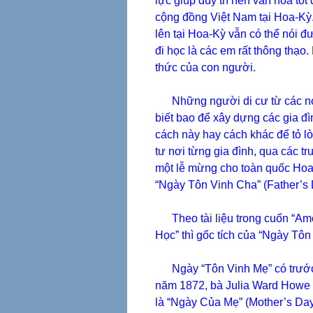
lực giúp duy trì nền văn hóa tố
cộng đồng Việt Nam tại Hoa-Kỳ
lên tại Hoa-Kỳ vẫn có thể nói đư
đi học là các em rất thông thạo
thức của con người.
Những người di cư từ các nơi 
biết bao để xây dựng các gia đì
cách này hay cách khác để tỏ lò
tư nơi từng gia đình, qua các t
một lễ mừng cho toàn quốc Hoa-
“Ngày Tôn Vinh Cha” (Father’s 
Theo tài liệu trong cuốn “Amer
Học” thì gốc tích của “Ngày Tô
Ngày “Tôn Vinh Mẹ” có trước. T
năm 1872, bà Julia Ward Howe g
là “Ngày Của Mẹ” (Mother’s Day)