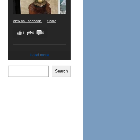
View on Facebook
·
Share
1
0
0
Load more
Search