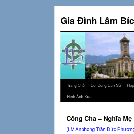
Skip
to
Gia Đình Lâm Bí
content
Trang Chủ
Đôi Dòng Lịch Sử
Họp
Hình Ảnh Xưa
Công Cha – Nghĩa Mẹ
(LM Anphong Trần Đức Phươn