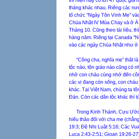
thì hiện nay có tới 47 quốc gi
tháng khác nhau. Riêng các nư
tổ chức “Ngày Tôn Vinh Mẹ” và
Chúa Nhật IV Mùa Chay và ở Á 
Tháng 10. Cũng theo tài liệu, t
hàng năm. Riêng tại Canada “
vào các ngày Chúa Nhật như ở
“Công cha, nghĩa mẹ” thật là lớ
tộc nào, tôn giáo nào cũng có n
nhở con cháu cùng nhớ đến côn
các vị đang còn sống, con cháu 
khác. Tại Việt Nam, chúng ta t
Đán. Còn các dân tộc khác thì t
Trong Kinh Thánh, Cựu Ước cũ
hiếu thảo đối với cha mẹ (chẳn
19:3; Đệ Nhị Luật 5:16; Các Vua
Luca 2:43-2:51; Gioan 19:26-27)