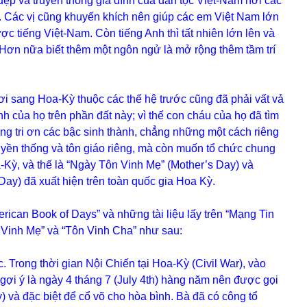
t đẹp và truyền thống gia đình của dân tộc Việt-Nam nơi các
. Các vị cũng khuyến khích nên giúp các em Việt Nam lớn
ợc tiếng Việt-Nam. Còn tiếng Anh thì tất nhiên lớn lên và
. Hơn nữa biết thêm một ngôn ngử là mở rộng thêm tầm trí
sang Hoa-Kỳ thuộc các thế hệ trước cũng đã phải vất vả
nh của họ trên phần đất này; vì thế con cháu của họ đã tìm
ng tri ơn các bậc sinh thành, chẳng những một cách riêng
ruyền thống và tôn giáo riêng, mà còn muốn tổ chức chung
Kỳ, và thế là “Ngày Tôn Vinh Mẹ” (Mother’s Day) và
Day) đã xuất hiện trên toàn quốc gia Hoa Kỳ.
ican Book of Days” và những tài liệu lấy trên “Mạng Tin
n Vinh Mẹ” và “Tôn Vinh Cha” như sau:
rong thời gian Nội Chiến tại Hoa-Kỳ (Civil War), vào
ợi ý là ngày 4 tháng 7 (July 4th) hàng năm nên được gọi
 và đặc biệt để cổ võ cho hòa bình. Bà đã có công tổ