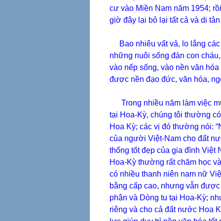
cư vào Miền Nam năm 1954; rồi 
giờ đây lại bỏ lại tất cả và di 
Bao nhiêu vất vả, lo lắng các
những nuôi sống đàn con cháu,
vào nếp sống, vào nền văn hóa
được nền đạo đức, văn hóa, ngô
Trong nhiều năm làm việc mục
tại Hoa-Kỳ, chúng tôi thường c
Hoa Kỳ; các vị đó thường nói: 
của người Việt-Nam cho đất nư
thống tốt đẹp của gia đình Việ
Hoa-Kỳ thường rất chăm học và 
có nhiều thanh niên nam nữ Việ
bằng cấp cao, nhưng vẫn được “
phận và Dòng tu tại Hoa-Kỳ; nh
riêng và cho cả đất nước Hoa K