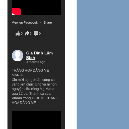
View on Facebook
·
Share
0
0
0
Gia Đình Lâm
Bích
3 months ago
THÁNG HOA DÂNG MẸ
MARIA.
Xin mời cộng đoàn cùng ca
vang lên chúc tụng và nỉ non
nguyện cầu cùng Mẹ Maria
qua 12 bài Thánh ca của
Vinam trong ALBUM : THÁNG
HOA DÂNG MẸ