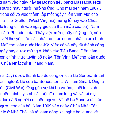
g năm vào ngày này tại Boston tiểu bang Massachusetts
g được mấy người hưởng ứng. Cho mãi đến năm 1907 ,
t đầu cổ võ việc thành lập một ngày “Tôn Vinh Mẹ” cho
Nhà Thờ Grafton (West Virginia) mừng lễ này vào Chúa
ó trùng chính vào ngày giổ của thân mẫu của bà). Năm
cả ở Philadelphia. Thấy việc mừng nầy có ý nghiã, nên
 viết thơ yêu cầu các nhà thờ, các doanh nhân, các chính
h Mẹ” cho toàn quốc Hoa-Kỳ. Việc cổ võ nầy rất thành công,
 ngày này được mừng ở khắp các Tiểu Bang. Đến năm
n chính thức tuyên bố ngày “Tôn Vinh Mẹ” cho toàn quốc
Chúa Nhật thứ II Tháng Năm.
s Day) được thành lập do công ơn của Bà Sonora Smart
hington). Bố của bà Sonora tên là William Smart. Ông là
ến (Civil War). Ông góa vợ khi bà vợ ông chết lúc sinh
quên mình hy sinh cả cuộc đời làm lụng vất vả tại một
o dục cả 6 người con nên người. Vì thế bà Sonora rất cảm
o người cha của bà. Năm 1909 vào ngày Chúa Nhật Tôn
dự lễ ở Nhà Thờ, bà rất cảm động khi nghe bài giảng về