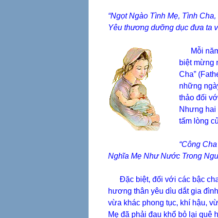
“Ngọt Ngào Tình Mẹ, Tình Cha,
Yêu thương dưỡng dục đưa ta v
Mỗi năm v
biệt mừng 
Cha” (Fathe
những ngày
thảo đối vớ
Nhưng hai d
tấm lòng c
“Công Cha 
Nghĩa Mẹ Như Nước Trong Ngu
Đặc biệt, đối với các bậc cha m
hương thân yêu dìu dắt gia đìn
vừa khác phong tục, khí hậu, vừ
Mẹ đã phải đau khổ bỏ lại quê 