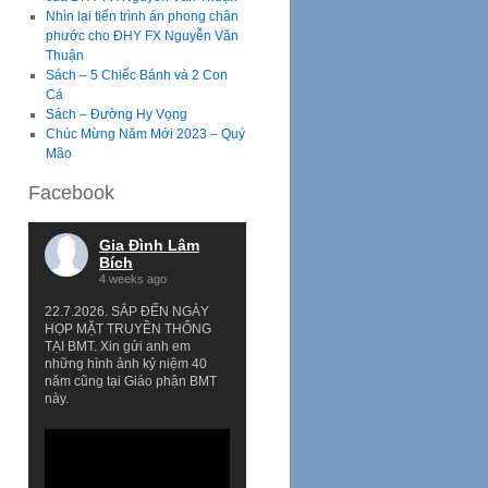
Nhìn lại tiến trình án phong chân
phước cho ĐHY FX Nguyễn Văn
Thuận
Sách – 5 Chiếc Bánh và 2 Con
Cá
Sách – Đường Hy Vọng
Chúc Mừng Năm Mới 2023 – Quý
Mão
Facebook
Gia Đình Lâm
Bích
4 weeks ago
22.7.2026. SẮP ĐẾN NGÀY
HỌP MẶT TRUYỀN THỐNG
TẠI BMT. Xin gửi anh em
những hình ảnh kỷ niệm 40
năm cũng tại Giáo phận BMT
này.