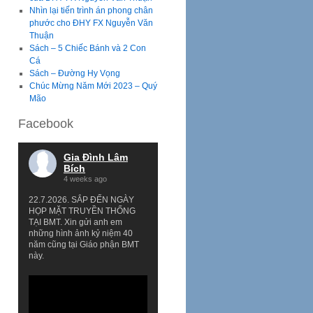
Nhìn lại tiến trình án phong chân
phước cho ĐHY FX Nguyễn Văn
Thuận
Sách – 5 Chiếc Bánh và 2 Con
Cá
Sách – Đường Hy Vọng
Chúc Mừng Năm Mới 2023 – Quý
Mão
Facebook
Gia Đình Lâm
Bích
4 weeks ago
22.7.2026. SẮP ĐẾN NGÀY
HỌP MẶT TRUYỀN THỐNG
TẠI BMT. Xin gửi anh em
những hình ảnh kỷ niệm 40
năm cũng tại Giáo phận BMT
này.