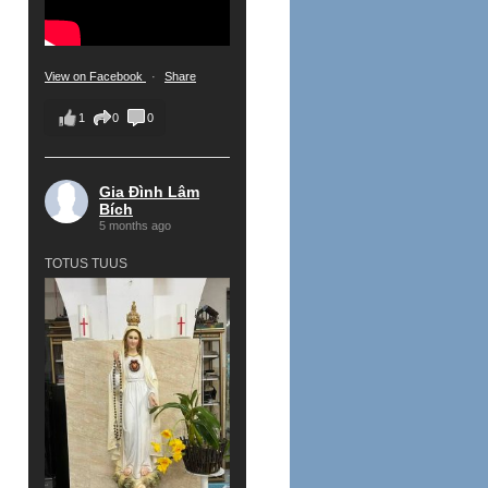
View on Facebook
·
Share
1
0
0
Gia Đình Lâm
Bích
5 months ago
TOTUS TUUS