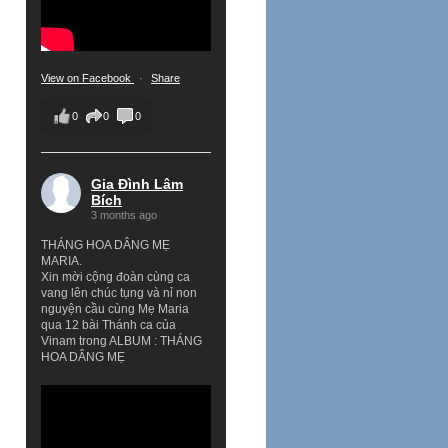
View on Facebook
·
Share
0
0
0
Gia Đình Lâm
Bích
3 months ago
THÁNG HOA DÂNG MẸ
MARIA.
Xin mời cộng đoàn cùng ca
vang lên chúc tụng và nỉ non
nguyện cầu cùng Mẹ Maria
qua 12 bài Thánh ca của
Vinam trong ALBUM : THÁNG
HOA DÂNG MẸ