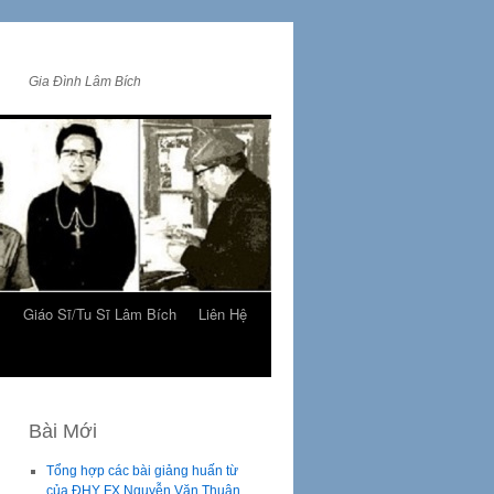
Gia Đình Lâm Bích
m
Giáo Sĩ/Tu Sĩ Lâm Bích
Liên Hệ
Bài Mới
Tổng hợp các bài giảng huấn từ
của ĐHY FX Nguyễn Văn Thuận