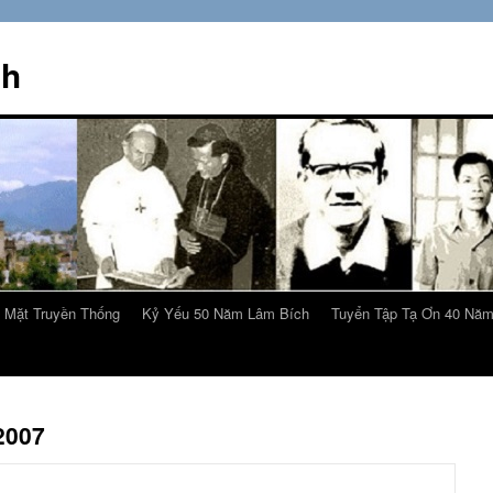
ch
 Mặt Truyền Thống
Kỷ Yếu 50 Năm Lâm Bích
Tuyển Tập Tạ Ơn 40 Nă
2007