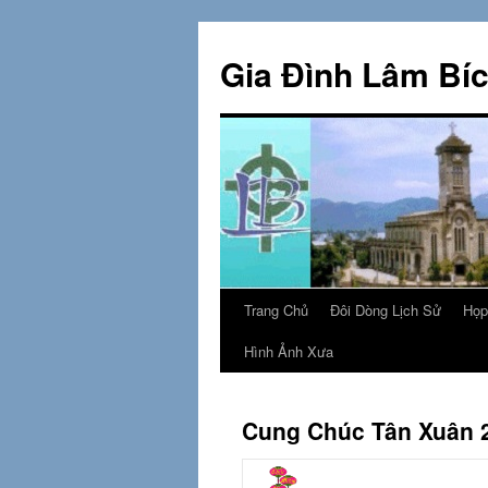
Skip
to
Gia Đình Lâm Bí
content
Trang Chủ
Đôi Dòng Lịch Sử
Họp
Hình Ảnh Xưa
Cung Chúc Tân Xuân 