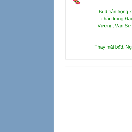
Bđd trân trọng 
cháu trong Đạ
Vượng, Vạn Sự 
Thay mặt bđd, N