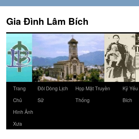
Skip
to
Gia Đình Lâm Bích
content
Trang
Đôi Dòng Lịch
Họp Mặt Truyền
Kỷ Yếu
Chủ
Sử
Thống
Bích
Hình Ảnh
Xưa