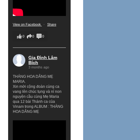
View on Facebook
·
Share
0
0
0
Gia Đình Lâm
Bích
3 months ago
THÁNG HOA DÂNG MẸ
MARIA.
Xin mời cộng đoàn cùng ca
vang lên chúc tụng và nỉ non
nguyện cầu cùng Mẹ Maria
qua 12 bài Thánh ca của
Vinam trong ALBUM : THÁNG
HOA DÂNG MẸ