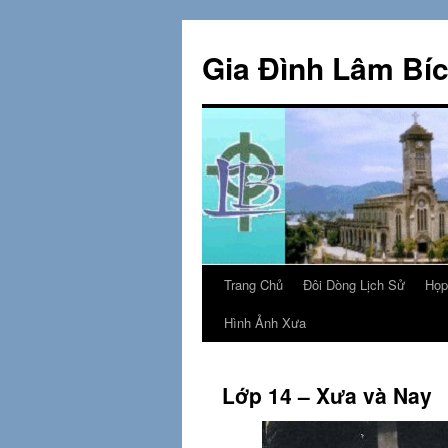
Skip
to
Gia Đình Lâm Bí
content
Trang Chủ
Đôi Dòng Lịch Sử
Họp
Hình Ảnh Xưa
Lớp 14 – Xưa và Nay