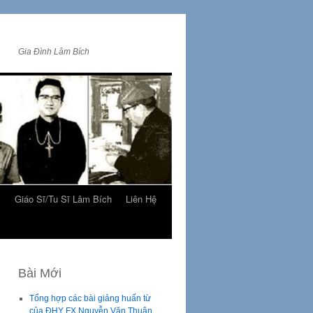
Gia Đình Lâm Bích
m
Giáo Sĩ/Tu Sĩ Lâm Bích
Liên Hệ
Bài Mới
Tổng hợp các bài giảng huấn từ
của ĐHY FX Nguyễn Văn Thuận