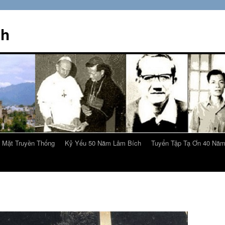
ch
 Mặt Truyền Thống
Kỷ Yếu 50 Năm Lâm Bích
Tuyển Tập Tạ Ơn 40 Nă