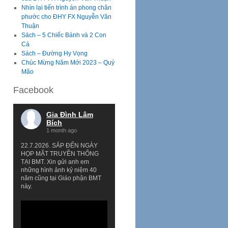
Nhìn lại tiến trình án phong chân
phước cho ĐHY FX Nguyễn Văn
Thuận
Sách – 5 Chiếc Bánh và 2 Con
Cá
Sách – Đường Hy Vọng
Chúc Mừng Năm Mới 2023 – Quý
Mão
Facebook
Gia Đình Lâm
Bích
1 month ago
22.7.2026. SẮP ĐẾN NGÀY
HỌP MẶT TRUYỀN THỐNG
TẠI BMT. Xin gửi anh em
những hình ảnh kỷ niệm 40
năm cũng tại Giáo phận BMT
này.