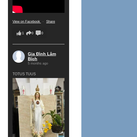
View on Facebook
·
Share
1
0
0
Gia Đình Lâm
Bích
5 months ago
TOTUS TUUS