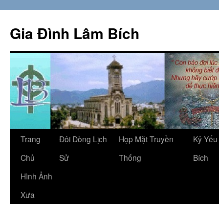
Skip
to
Gia Đình Lâm Bích
content
Trang
Đôi Dòng Lịch
Họp Mặt Truyền
Kỷ Yếu
Chủ
Sử
Thống
Bích
Hình Ảnh
Xưa