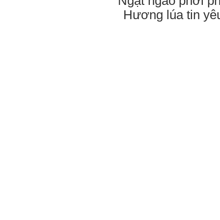
Ngạt ngào phơi ph
Hương lúa tin yê