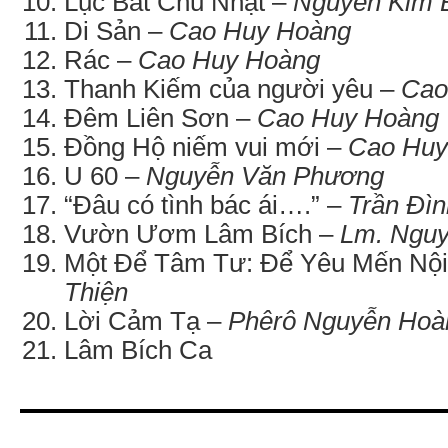
Lục Bát Chủ Nhật –
Nguyễn Kim 
Di Sản –
Cao Huy Hoàng
Rác –
Cao Huy Hoàng
Thanh Kiếm của người yêu –
Cao
Đêm Liên Sơn –
Cao Huy Hoàng
Đồng Hộ niếm vui mới –
Cao Huy
U 60 –
Nguyễn Văn Phương
“Đâu có tình bác ái….” –
Trần Đìn
Vườn Ươm Lâm Bích –
Lm. Nguy
Một Để Tâm Tư: Để Yêu Mến Nộ
Thiện
Lời Cảm Tạ –
Phêrô Nguyễn Hoà
Lâm Bích Ca