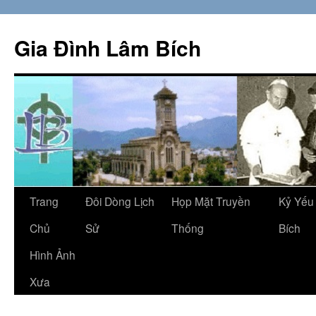
Skip
to
Gia Đình Lâm Bích
content
Trang
Đôi Dòng Lịch
Họp Mặt Truyền
Kỷ Yếu
Chủ
Sử
Thống
Bích
Hình Ảnh
Xưa