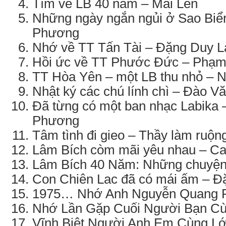
Tìm về LB 40 năm – Mai Lên
Những ngày ngắn ngủi ở Sao Biể
Phương
Nhớ về TT Tấn Tài – Đặng Duy L
Hồi ức về TT Phước Đức – Phạm
TT Hòa Yên – một LB thu nhỏ –
Nhật ký các chú lính chì – Đào V
Đã từng có một ban nhạc Labika
Phương
Tâm tình đi gieo – Thầy làm ruộ
Lâm Bích còm mãi yêu nhau – C
Lâm Bích 40 Năm: Những chuyện 
Con Chiên Lac đã có mái ấm – Đ
1975… Nhớ Anh Nguyễn Quang P
Nhớ Lần Gặp Cuối Người Bạn Cù
Vĩnh Biệt Người Anh Em Cùng Lớ