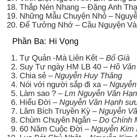
Thắp Nén Nhang – Đặng Anh Th
Những Mẫu Chuyện Nhỏ – Nguy
Để Tưởng Nhớ – Cầu Nguyện Và
Phần Ba: Hi Vọng
Tự Quản -Mà Liên Kết –
Bố Già
Suy Tư ngày HM LB 40 –
Hồ Văn
Chia sẻ –
Nguyễn Huy Thăng
Nói với người sắp đi xa –
Nguyễn
Làm sao ?
– Lm Nguyễn Văn Hạ
Hiểu Đời –
Nguyễn Văn Hạnh sưu
Lâm Bích Truyền Kỳ –
Nguyễn V
Chùm Chuyên Ngắn
– Do Chính 
60 Năm Cuộc Đời –
Nguyễn Kim 