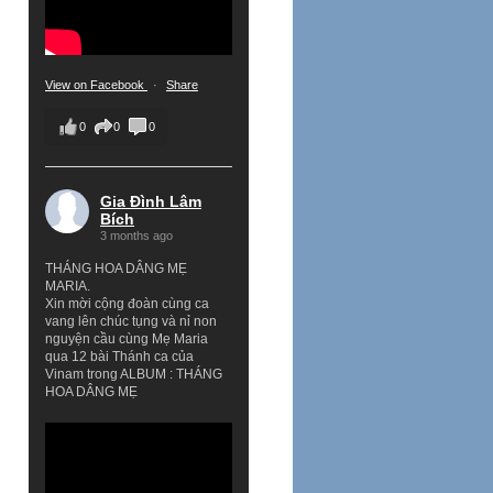
View on Facebook
·
Share
0
0
0
Gia Đình Lâm
Bích
3 months ago
THÁNG HOA DÂNG MẸ
MARIA.
Xin mời cộng đoàn cùng ca
vang lên chúc tụng và nỉ non
nguyện cầu cùng Mẹ Maria
qua 12 bài Thánh ca của
Vinam trong ALBUM : THÁNG
HOA DÂNG MẸ