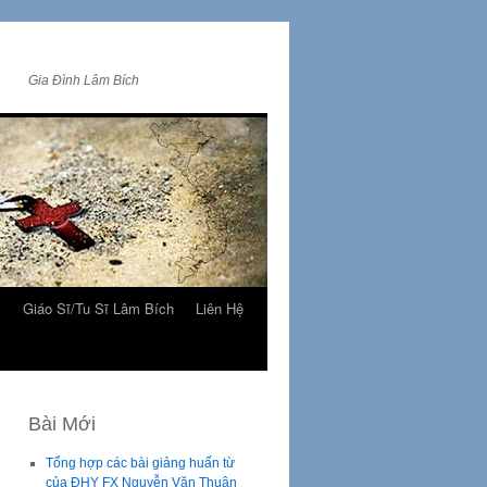
Gia Đình Lâm Bích
m
Giáo Sĩ/Tu Sĩ Lâm Bích
Liên Hệ
Bài Mới
Tổng hợp các bài giảng huấn từ
của ĐHY FX Nguyễn Văn Thuận