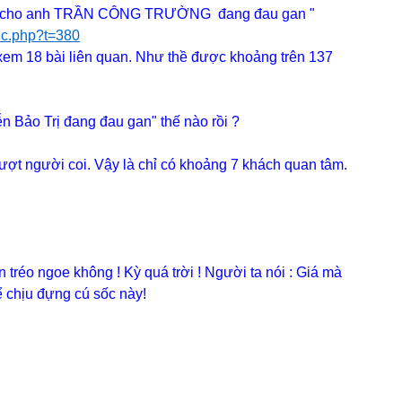
ầu cho anh TRẦN CÔNG TRƯỜNG đang đau gan "
pic.php?t=380
xem 18 bài liên quan. Như thề được khoảng trên 137
 Bảo Trị đang đau gan" thế nào rồi ?
lượt người coi. Vậy là chỉ có khoảng 7 khách quan tâm.
 tréo ngoe không ! Kỳ quá trời ! Người ta nói : Giá mà
ể chịu đựng cú sốc này!