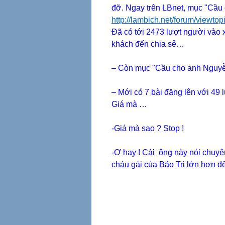
đỡ. Ngay trên LBnet, mục "C
http://lambich.net/forum/viewto
Đã có tới 2473 lượt người vào 
khách đến chia sẻ…
– Còn mục "Cầu cho anh Nguyễn
– Mới có 7 bài đăng lên với 49 
Giá mà …
-Giá mà sao ? Stop !
-Ơ hay ! Cái ông này nói chuyện
cháu gái của Bảo Trị lớn hơn đ