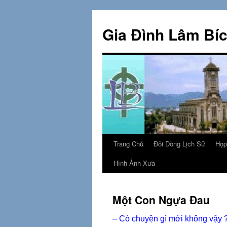
Skip
to
Gia Đình Lâm Bí
content
Trang Chủ
Đôi Dòng Lịch Sử
Họp
Hình Ảnh Xưa
Một Con Ngựa Đau
– Có chuyện gì mới không vậy ? 