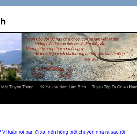
ch
 Mặt Truyền Thống
Kỷ Yếu 50 Năm Lâm Bích
Tuyển Tập Tạ Ơn 40 Nă
Vì tuần rồi bận đi xa, nên hổng biết chuyện nhà ra sao rồi