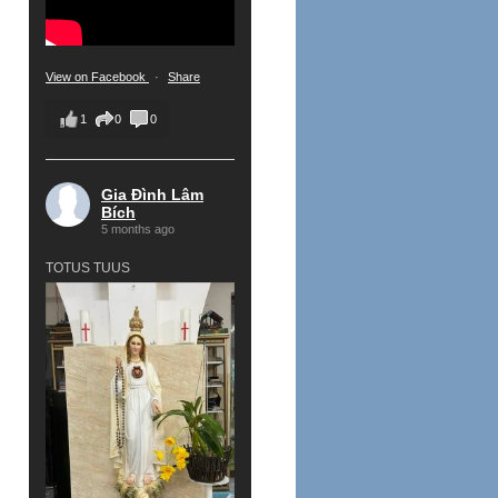
View on Facebook
·
Share
1
0
0
Gia Đình Lâm
Bích
5 months ago
TOTUS TUUS