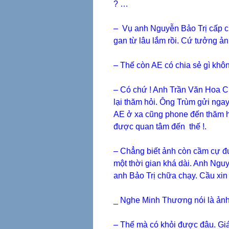
? …
– Vụ anh Nguyễn Bảo Trị cấp 
gan từ lâu lắm rồi. Cứ tưởng ản
– Thế còn AE có chia sẻ gì khô
– Có chứ ! Anh Trần Văn Hoa CR
lại thăm hỏi. Ông Trùm gửi ng
AE ở xa cũng phone đến thăm h
được quan tâm đến thế !.
– Chẳng biết ảnh còn cầm cự đ
một thời gian khá dài. Anh Ngu
anh Bảo Trị chữa chạy. Cầu xin
_ Nghe Minh Thương nói là ảnh
– Thế mà có khỏi được đâu. Gi