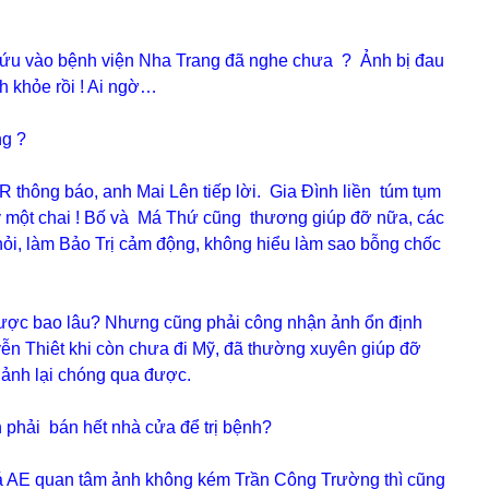
cứu vào bệnh viện Nha Trang đã nghe chưa ? Ảnh bị đau
h khỏe rồi ! Ai ngờ…
ng ?
 thông báo, anh Mai Lên tiếp lời. Gia Đình liền túm tụm
ay một chai ! Bố và Má Thứ cũng thương giúp đỡ nữa, các
ỏi, làm Bảo Trị cảm động, không hiểu làm sao bỗng chốc
ược bao lâu? Nhưng cũng phải công nhận ảnh ổn định
yễn Thiêt khi còn chưa đi Mỹ, đã thường xuyên giúp đỡ
 ảnh lại chóng qua được.
 phải bán hết nhà cửa để trị bệnh?
á AE quan tâm ảnh không kém Trần Công Trường thì cũng