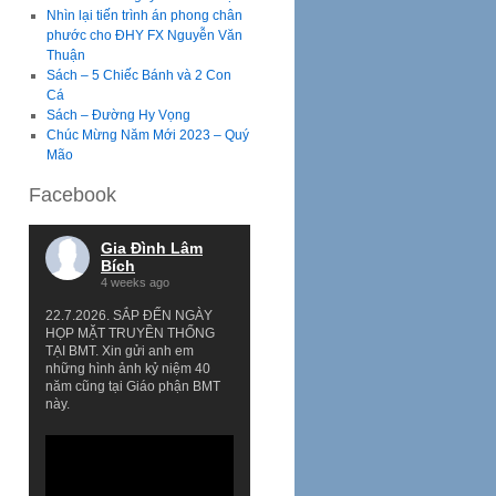
Nhìn lại tiến trình án phong chân
phước cho ĐHY FX Nguyễn Văn
Thuận
Sách – 5 Chiếc Bánh và 2 Con
Cá
Sách – Đường Hy Vọng
Chúc Mừng Năm Mới 2023 – Quý
Mão
Facebook
Gia Đình Lâm
Bích
4 weeks ago
22.7.2026. SẮP ĐẾN NGÀY
HỌP MẶT TRUYỀN THỐNG
TẠI BMT. Xin gửi anh em
những hình ảnh kỷ niệm 40
năm cũng tại Giáo phận BMT
này.