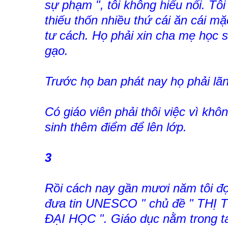
sự phạm ", tôi không hiểu nổi. Tô
thiếu thốn nhiều thứ cái ăn cái mặ
tư cách. Họ phải xin cha mẹ học s
gạo.
Trước họ ban phát nay họ phải lã
Có giáo viên phải thôi việc vì khô
sinh thêm điểm để lên lớp.
3
Rồi cách nay gần mươi năm tôi đ
đưa tin UNESCO " chủ đề " TH
ĐẠI HỌC ". Giáo dục nằm trong ta