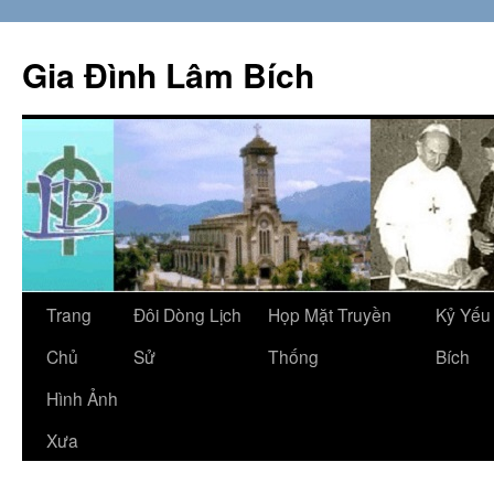
Skip
to
Gia Đình Lâm Bích
content
Trang
Đôi Dòng Lịch
Họp Mặt Truyền
Kỷ Yếu
Chủ
Sử
Thống
Bích
Hình Ảnh
Xưa