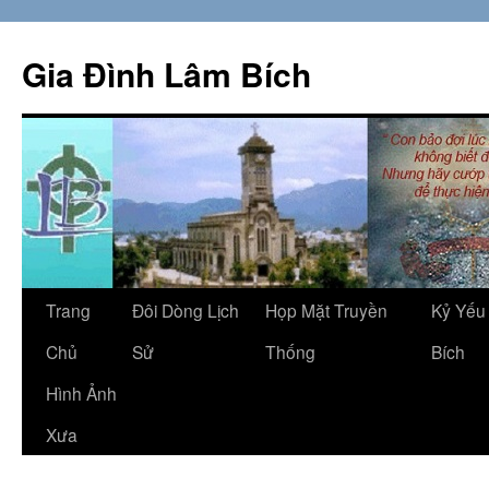
Skip
to
Gia Đình Lâm Bích
content
Trang
Đôi Dòng Lịch
Họp Mặt Truyền
Kỷ Yếu
Chủ
Sử
Thống
Bích
Hình Ảnh
Xưa