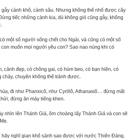
bẻ gẫy cành khô, cành sâu. Nhưng không thể nhổ được cây
 Đừng tiếc những cành kia, dù không gió cũng gẫy, không
.
có một số người sống chết cho Ngài, và cũng có một số
ao con muốn mọi người yêu con? Sao nao núng khi có
, cảnh đẹp, có chông gai, có hùm beo, có bạn hiền, có
g cháy, chuyện không thể tránh được.
húa, đi như Phanxicô, như Cyrillô, Athanasiô… đừng mất
 chửi, đừng ăn mày tiếng khen.
ãy nhìn lên Thánh Giá, ôm choàng lấy Thánh Giá và con sẽ
 Mẹ.
n hãy nghĩ gian khổ sánh sao được với nước Thiên Đàng.