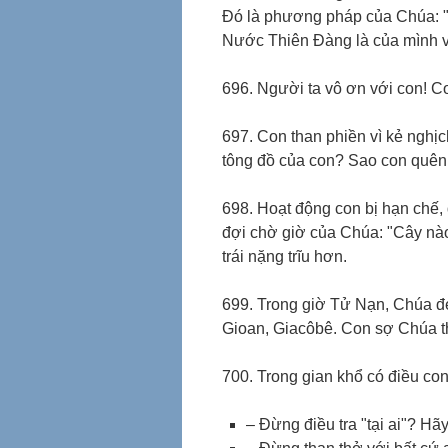
Đó là phương pháp của Chúa: "P
Nước Thiên Đàng là của mình v
696. Người ta vô ơn với con! 
697. Con than phiền vì kẻ nghịch
tông đồ của con? Sao con quên 
698. Hoạt động con bị hạn chế, 
đợi chờ giờ của Chúa: "Cây nào 
trái nặng trĩu hơn.
699. Trong giờ Tử Nạn, Chúa đ
Gioan, Giacôbê. Con sợ Chúa 
700. Trong gian khổ có điều con
– Đừng điều tra "tại ai"? H