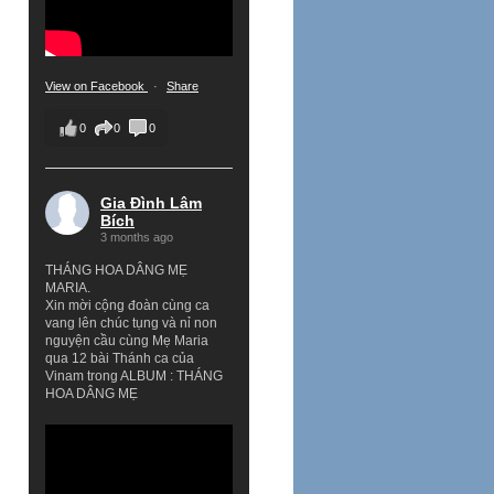
View on Facebook
·
Share
0
0
0
Gia Đình Lâm
Bích
3 months ago
THÁNG HOA DÂNG MẸ
MARIA.
Xin mời cộng đoàn cùng ca
vang lên chúc tụng và nỉ non
nguyện cầu cùng Mẹ Maria
qua 12 bài Thánh ca của
Vinam trong ALBUM : THÁNG
HOA DÂNG MẸ