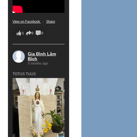
View on Facebook
·
Share
1
0
0
Gia Đình Lâm
Bích
5 months ago
TOTUS TUUS