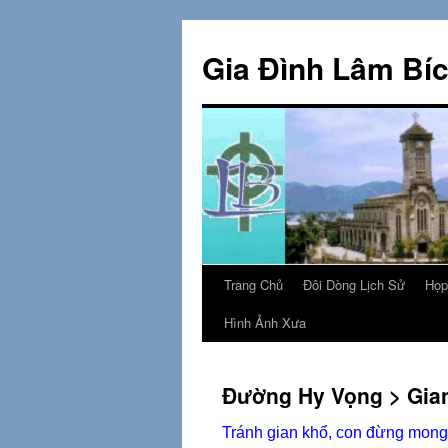
Skip
to
Gia Đình Lâm Bí
content
Trang Chủ
Đôi Dòng Lịch Sử
Họp
Hình Ảnh Xưa
Đường Hy Vọng > Gia
Tránh gian khổ, con đừng mong