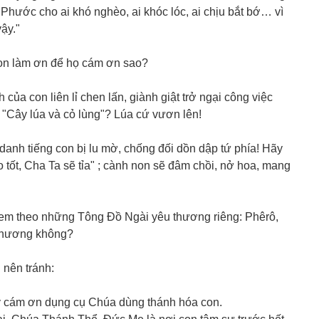
hước cho ai khó nghèo, ai khóc lóc, ai chịu bắt bớ… vì
ậy."
Con làm ơn để họ cám ơn sao?
 của con liên lỉ chen lấn, giành giật trở ngại công việc
"Cây lúa và cỏ lùng"? Lúa cứ vươn lên!
danh tiếng con bị lu mờ, chống đối dồn dập tứ phía! Hãy
tốt, Cha Ta sẽ tỉa" ; cành non sẽ đâm chồi, nở hoa, mang
em theo những Tông Đồ Ngài yêu thương riêng: Phêrô,
thương không?
 nên tránh:
ãy cám ơn dụng cụ Chúa dùng thánh hóa con.