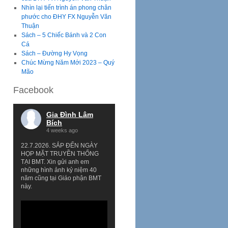
Nhìn lại tiến trình án phong chân
phước cho ĐHY FX Nguyễn Văn
Thuận
Sách – 5 Chiếc Bánh và 2 Con
Cá
Sách – Đường Hy Vọng
Chúc Mừng Năm Mới 2023 – Quý
Mão
Facebook
Gia Đình Lâm
Bích
4 weeks ago
22.7.2026. SẮP ĐẾN NGÀY
HỌP MẶT TRUYỀN THỐNG
TẠI BMT. Xin gửi anh em
những hình ảnh kỷ niệm 40
năm cũng tại Giáo phận BMT
này.