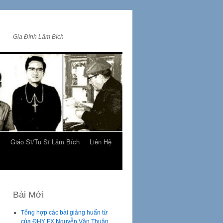
Gia Đình Lâm Bích
m
Giáo Sĩ/Tu Sĩ Lâm Bích
Liên Hệ
Bài Mới
Tổng hợp các bài giảng huấn từ
của ĐHY FX Nguyễn Văn Thuận