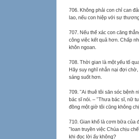
706. Không phải con chỉ can đả
lao, nếu con hiệp với sự thươn
707. Nếu thể xác con căng thẳng
công việc kết quả hơn. Chấp nh
khôn ngoan.
708. Thời gian là một yếu tố qu
Hãy suy nghĩ nhẫn nại đợi chờ,
sáng suốt hơn.
709. "Ai thuê tôi săn sóc bệnh 
bác sĩ nói. – "Thưa bác sĩ, nữ t
đồng một giờ tôi cũng không chị
710. Gian khổ là cơm bữa của 
"loan truyền việc Chúa chịu ch
khi đọc lời ấy không?