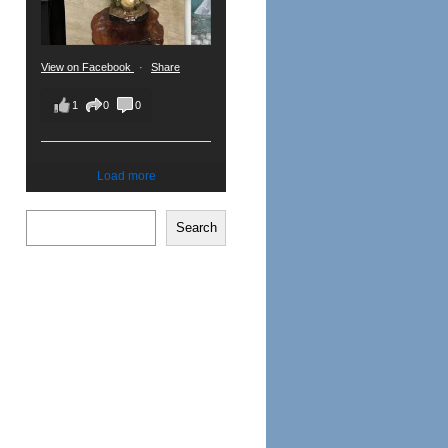
View on Facebook
·
Share
1
0
0
Load more
Search