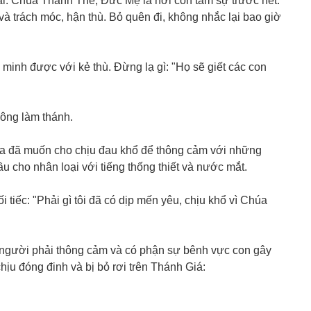
ai. Chúa Thánh Thể, Đức Mẹ là nơi con tâm sự trước hết.
và trách móc, hận thù. Bỏ quên đi, không nhắc lại bao giờ
 minh được với kẻ thù. Đừng lạ gì: "Họ sẽ giết các con
rông làm thánh.
a đã muốn cho chịu đau khổ để thông cảm với những
 cho nhân loại với tiếng thống thiết và nước mắt.
 tiếc: "Phải gì tôi đã có dịp mến yêu, chịu khổ vì Chúa
 người phải thông cảm và có phận sự bênh vực con gây
ịu đóng đinh và bị bỏ rơi trên Thánh Giá: