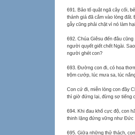
691. Bảo tố quật ngã cây cối, 
thánh giá đã cắm vào lòng đất.
gẫy cũng phải chặt vì nó làm hại
692. Chúa Giêsu đến đâu cũng 
người quyết giết chết Ngài. S
người ghét con?
693. Đường con đi, có hoa thơm
trộm cướp, lúc mưa sa, lúc nắn
Con cứ đi, miễn lòng con đầy C
thì giờ đứng lại, đừng sợ tiếng
694. Khi đau khổ cực độ, con h
thinh lặng đứng vững như Đức
695. Giữa những thử thách, co