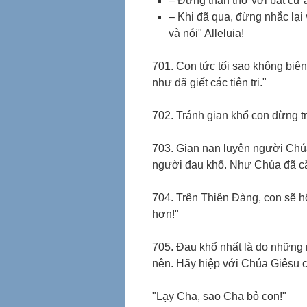
– Đừng than thở với bất cứ 
– Khi đã qua, đừng nhắc lại 
và nói" Alleluia!
701. Con tức tối sao không biện
như đã giết các tiên tri."
702. Tránh gian khổ con đừng t
703. Gian nan luyện người Chú
người đau khổ. Như Chúa đã cầu
704. Trên Thiên Đàng, con sẽ hối
hơn!"
705. Đau khổ nhất là do những
nên. Hãy hiệp với Chúa Giêsu ch
"Lạy Cha, sao Cha bỏ con!"