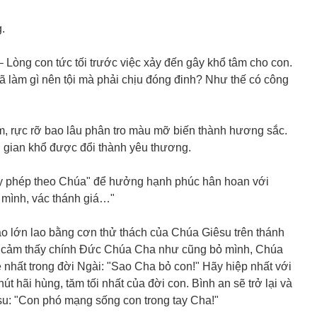
.
– Lòng con tức tối trước việc xảy đến gây khổ tâm cho con.
ã làm gì nên tội mà phải chịu đóng đinh? Như thế có công
m, rực rỡ bao lâu phân tro màu mỡ biến thành hương sắc.
i gian khổ được đổi thành yêu thương.
iấy phép theo Chúa" để hưởng hạnh phúc hân hoan với
 mình, vác thánh giá…"
o lớn lao bằng cơn thử thách của Chúa Giêsu trên thánh
lại cảm thấy chính Đức Chúa Cha như cũng bỏ mình, Chúa
ề nhất trong đời Ngài: "Sao Cha bỏ con!" Hãy hiệp nhất với
t hãi hùng, tăm tối nhất của đời con. Bình an sẽ trở lại và
u: "Con phó mạng sống con trong tay Cha!"