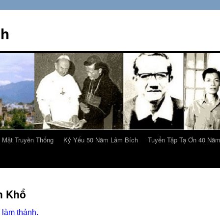
ch
 Mặt Truyền Thống
Kỷ Yếu 50 Năm Lâm Bích
Tuyển Tập Tạ Ơn 40 Nă
n Khổ
 làm thánh.