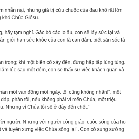
m nhẫn nại, nhưng giá trị cứu chuộc của đau khổ rất lớn
g khó Chúa Giêsu.
, hãy tạm nghỉ. Gác bỏ các lo âu, con sẽ lấy sức lại và
ận giới hạn sức khỏe của con là can đảm, biết săn sóc là
an trọng; khi một biến cố xảy đến, đừng hấp tấp lúng túng.
 lắm lúc sau một đêm, con sẽ thấy sự việc khách quan và
nhân một vạn đồng một ngày, tôi cũng không nhận!", một
u đáp, phần tôi, nếu không phải vì mến Chúa, một triệu
u. Nhưng vì Chúa tôi sẽ ở đây đến chết."
đời người. Nhưng với người công giáo, cuộc sống của họ
ết và tuyên xưng việc Chúa sống lại". Con có sung sướng