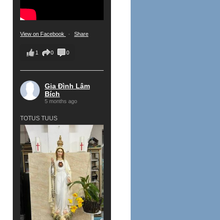
View on Facebook
·
Share
1
0
0
Gia Đình Lâm
Bích
5 months ago
TOTUS TUUS