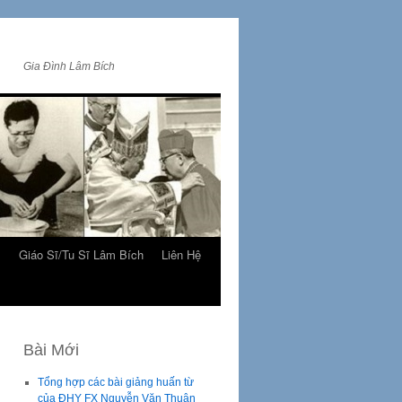
Gia Đình Lâm Bích
m
Giáo Sĩ/Tu Sĩ Lâm Bích
Liên Hệ
Bài Mới
Tổng hợp các bài giảng huấn từ
của ĐHY FX Nguyễn Văn Thuận