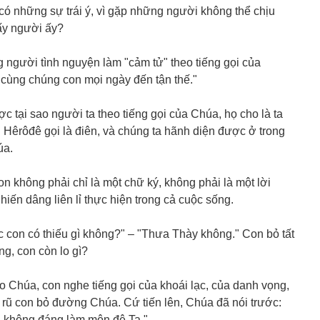
có những sự trái ý, vì gặp những người không thể chịu
ấy người ấy?
 người tình nguyện làm "cảm tử" theo tiếng gọi của
cùng chúng con mọi ngày đến tận thế."
 tại sao người ta theo tiếng gọi của Chúa, họ cho là ta
 Hêrôđê gọi là điên, và chúng ta hãnh diện được ở trong
úa.
n không phải chỉ là một chữ ký, không phải là một lời
hiến dâng liên lỉ thực hiện trong cả cuộc sống.
c con có thiếu gì không?" – "Thưa Thày không." Con bỏ tất
g, con còn lo gì?
eo Chúa, con nghe tiếng gọi của khoái lạc, của danh vọng,
 rũ con bỏ đường Chúa. Cứ tiến lên, Chúa đã nói trước:
, không đáng làm môn đệ Ta."