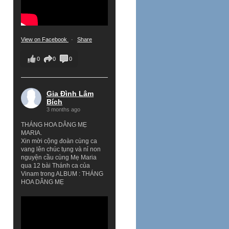
View on Facebook
·
Share
0
0
0
Gia Đình Lâm
Bích
3 months ago
THÁNG HOA DÂNG MẸ
MARIA.
Xin mời cộng đoàn cùng ca
vang lên chúc tụng và nỉ non
nguyện cầu cùng Mẹ Maria
qua 12 bài Thánh ca của
Vinam trong ALBUM : THÁNG
HOA DÂNG MẸ