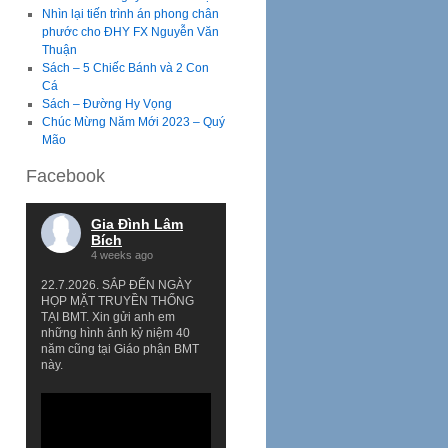
Nhìn lại tiến trình án phong chân
phước cho ĐHY FX Nguyễn Văn
Thuận
Sách – 5 Chiếc Bánh và 2 Con
Cá
Sách – Đường Hy Vọng
Chúc Mừng Năm Mới 2023 – Quý
Mão
Facebook
Gia Đình Lâm
Bích
4 weeks ago
22.7.2026. SẮP ĐẾN NGÀY
HỌP MẶT TRUYỀN THỐNG
TẠI BMT. Xin gửi anh em
những hình ảnh kỷ niệm 40
năm cũng tại Giáo phận BMT
này.