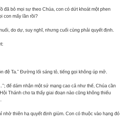
đồ đã bỏ mọi sự theo Chúa, con có dứt khoát một phen
i con mấy lần rồi?
nuối, do dự, suy nghĩ, nhưng cuối cùng phải quyết định.
t:
đệ Ta." Đường lối sáng tỏ, tiếng gọi không úp mở.
…"; để dám nhận một sứ mạng cao cả như thế, Chúa cần
 Hội Thánh cho ta thấy giai đoạn nào cũng không thiếu
.
ỉ nhờ thiên hạ quyết định giùm. Con có thuộc vào hạng đó