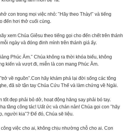
 nhở con trong mọi việc nhỏ: "Hãy theo Thày!" và tiếng
o đến hơi thở cuối cùng.
hãy xem Chúa Giêsu theo tiếng gọi cho đến chết trên thánh
 mỗi ngày và đóng đinh mình trên thánh giá ấy.
giảng Phúc Âm." Chúa không ra thời khóa biểu, không
ng kiến và vượt đi, miễn là con mang Phúc Âm.
 "trở về nguồn".Con hãy khám phá lại đời sống các tông
ghe, đã sờ tận tay Chúa Cứu Thế và làm chứng về Ngài.
 tốt đẹp phải bỏ dở, hoạt động hăng say phải bó tay.
hạ tầng công tác! Uất ức và chán nản! Chúa gọi con "hãy
ọ, người kia"? Để đó, Chúa sẽ liệu.
o công việc cho ai, không chịu nhường chỗ cho ai. Con