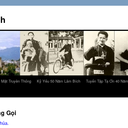
ch
 Mặt Truyền Thống
Kỷ Yếu 50 Năm Lâm Bích
Tuyển Tập Tạ Ơn 40 Nă
ng Gọi
Chúa.