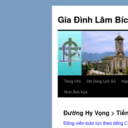
Skip
to
Gia Đình Lâm Bí
content
Trang Chủ
Đôi Dòng Lịch Sử
Họp
Hình Ảnh Xưa
Đường Hy Vọng > Tiế
Động viên toàn lực theo tiếng 