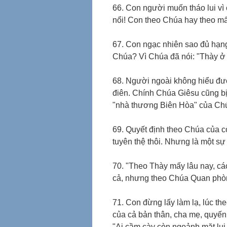
66. Con người muốn tháo lui vì 
nổi! Con theo Chúa hay theo m
67. Con ngạc nhiên sao đủ hạng
Chúa? Vì Chúa đã nói: "Thày ở 
68. Người ngoài không hiểu được
điên. Chính Chúa Giêsu cũng bị
"nhà thương Biên Hòa" của Ch
69. Quyết định theo Chúa của co
tuyên thệ thôi. Nhưng là một sự 
70. "Theo Thày mấy lâu nay, cá
cả, nhưng theo Chúa Quan phòn
71. Con đừng lấy làm lạ, lúc th
của cả bản thân, cha mẹ, quyến
"Ai cầm cày còn ngoảnh mặt lui