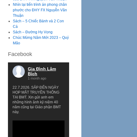
Nhìn lại tiến trình án phong chân
phước cho ĐHY FX Nguyễn Văn
Thuận
Sách – 5 Chiếc Bánh và 2 Con
Cá
Sách – Đường Hy Vọng
Chúc Mừng Năm Mới 2023 – Quý
Mão
Facebook
Gia Đình Lâm
Bích
1 month ago
22.7.2026. SẮP ĐẾN NGÀY
HỌP MẶT TRUYỀN THỐNG
TẠI BMT. Xin gửi anh em
những hình ảnh kỷ niệm 40
năm cũng tại Giáo phận BMT
này.