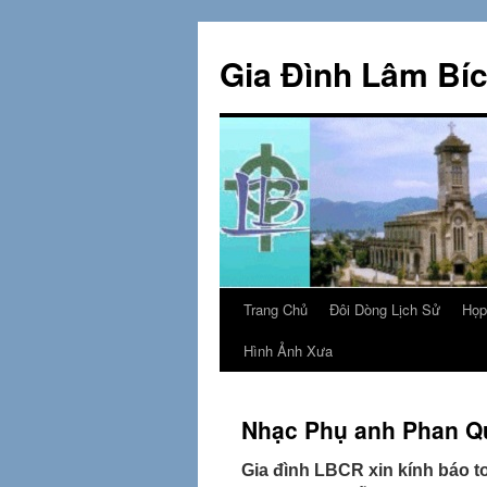
Skip
to
Gia Đình Lâm Bí
content
Trang Chủ
Đôi Dòng Lịch Sử
Họp
Hình Ảnh Xưa
Nhạc Phụ anh Phan Q
Gia đình LBCR xin kính báo t