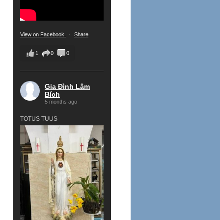
View on Facebook
·
Share
1
0
0
Gia Đình Lâm
Bích
5 months ago
TOTUS TUUS