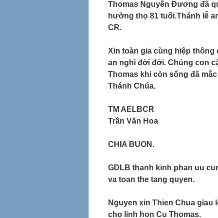
Thomas Nguyễn Đương đã qua 
hưởng thọ 81 tuổi.Thánh lễ a
CR.
Xin toàn gia cùng hiệp thông
an nghĩ đời đời. Chúng con cậ
Thomas khi còn sống đã mắc
Thánh Chúa.
TM AELBCR
Trần Văn Hoa
CHIA BUON.
GDLB thanh kinh phan uu cu
va toan the tang quyen.
Nguyen xin Thien Chua giau 
cho linh hon Cu Thomas.