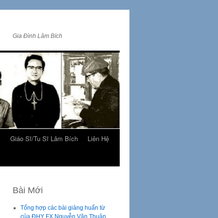
Gia Đình Lâm Bích
m
Giáo Sĩ/Tu Sĩ Lâm Bích
Liên Hệ
Bài Mới
Tổng hợp các bài giảng huấn từ
của ĐHY FX Nguyễn Văn Thuận