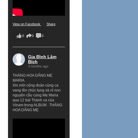
View on Facebook
·
Share
0
0
0
Gia Đình Lâm
Bích
3 months ago
THÁNG HOA DÂNG MẸ
MARIA.
Xin mời cộng đoàn cùng ca
vang lên chúc tụng và nỉ non
nguyện cầu cùng Mẹ Maria
qua 12 bài Thánh ca của
Vinam trong ALBUM : THÁNG
HOA DÂNG MẸ