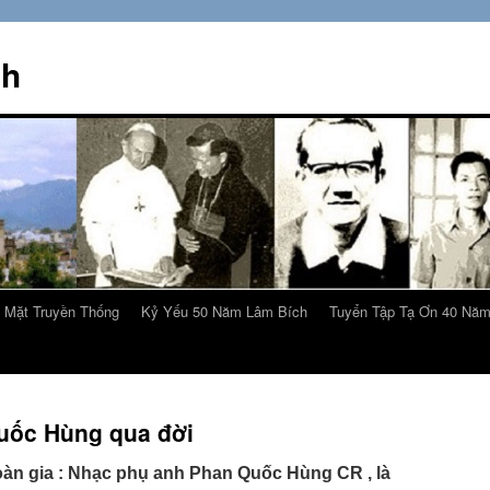
ch
 Mặt Truyền Thống
Kỷ Yếu 50 Năm Lâm Bích
Tuyển Tập Tạ Ơn 40 Nă
uốc Hùng qua đời
oàn gia : Nhạc phụ anh Phan Quốc Hùng CR , là