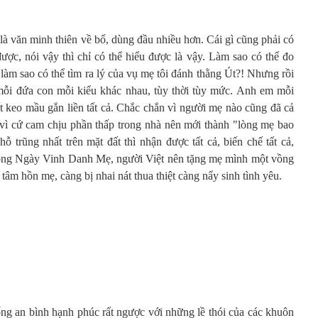
 văn minh thiên về bố, dùng đầu nhiều hơn. Cái gì cũng phải có
được, nói vậy thì chỉ có thể hiểu được là vậy. Làm sao có thể đo
làm sao có thể tìm ra lý của vụ mẹ tôi đánh thằng Út?! Nhưng rồi
mỗi đứa con mỗi kiểu khác nhau, tùy thời tùy mức. Anh em mỗi
ất keo mầu gắn liền tất cả. Chắc chắn vì người mẹ nào cũng đã cả
h vì cứ cam chịu phần thấp trong nhà nên mới thành "lòng mẹ bao
ỗ trũng nhất trên mặt đất thì nhận được tất cả, biến chế tất cả,
trong Ngày Vinh Danh Mẹ, người Việt nên tặng mẹ mình một vồng
h tâm hồn mẹ, càng bị nhai nát thua thiệt càng nẩy sinh tình yêu.
g an bình hạnh phúc rất ngược với những lề thói của các khuôn