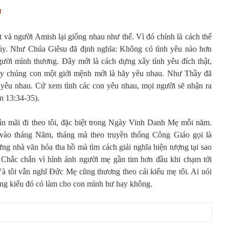
U
và người Amish lại giống nhau như thế. Vì đó chính là cách thể
thủy. Như Chúa Giêsu đã định nghĩa: Không có tình yêu nào hơn
gười mình thương. Đây mới là cách dựng xây tình yêu đích thật,
ạy chúng con một giới mệnh mới là hãy yêu nhau. Như Thầy đã
 yêu nhau. Cứ xem tình các con yêu nhau, mọi người sẽ nhận ra
n 13:34-35).
ẫn mãi đi theo tôi, đặc biệt trong Ngày Vinh Danh Mẹ mỗi năm.
o tháng Năm, tháng mà theo truyền thống Công Giáo gọi là
 nhà văn hóa tha hồ mà tìm cách giải nghĩa hiện tượng tại sao
 Chắc chắn vì hình ảnh người mẹ gần tim hơn đầu khi chạm tới
 tôi vẫn nghĩ Đức Mẹ cũng thương theo cái kiểu mẹ tôi. Ai nói
ằng kiểu đó có làm cho con mình hư hay không.