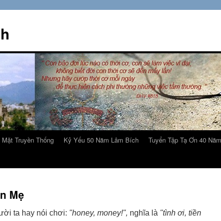
ch
 Mặt Truyền Thống
Kỷ Yếu 50 Năm Lâm Bích
Tuyển Tập Tạ Ơn 40 Nă
Ơn Mẹ
ười ta hay nói chơi:
"honey, money!",
nghĩa là
"tình ơi, tiền