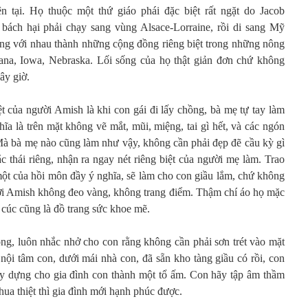
n tại. Họ thuộc một thứ giáo phái đặc biệt rất ngặt do Jacob
ách hại phải chạy sang vùng Alsace-Lorraine, rồi di sang Mỹ
ng với nhau thành những cộng đồng riêng biệt trong những nông
iana, Iowa, Nebraska. Lối sống của họ thật giản đơn chứ không
ây giờ.
t của người Amish là khi con gái đi lấy chồng, bà mẹ tự tay làm
a là trên mặt không vẽ mắt, mũi, miệng, tai gì hết, và các ngón
Mà bà mẹ nào cũng làm như vậy, không cần phải đẹp đẽ cầu kỳ gì
 thái riêng, nhận ra ngay nét riêng biệt của người mẹ làm. Trao
một của hồi môn đầy ý nghĩa, sẽ làm cho con giầu lắm, chứ không
gười Amish không đeo vàng, không trang điểm. Thậm chí áo họ mặc
cúc cũng là đồ trang sức khoe mẽ.
ng, luôn nhắc nhở cho con rằng không cần phải sơn trét vào mặt
nội tâm con, dưới mái nhà con, đã sẵn kho tàng giầu có rồi, con
 dựng cho gia đình con thành một tổ ấm. Con hãy tập âm thầm
hua thiệt thì gia đình mới hạnh phúc được.