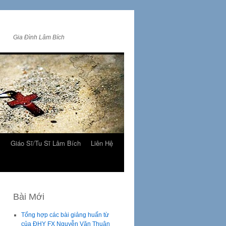
Gia Đình Lâm Bích
m
Giáo Sĩ/Tu Sĩ Lâm Bích
Liên Hệ
Bài Mới
Tổng hợp các bài giảng huấn từ
của ĐHY FX Nguyễn Văn Thuận