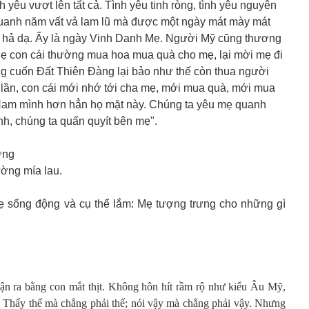
h yêu vượt lên tất cả. Tình yêu tinh ròng, tình yêu nguyên
 Quanh năm vất vả lam lũ mà được một ngày mát mày mát
y hả dạ. Ấy là ngày Vinh Danh Mẹ. Người Mỹ cũng thương
 con cái thường mua hoa mua quà cho mẹ, lại mời mẹ đi
ng cuốn Đất Thiên Đàng lại bảo như thế còn thua người
 lần, con cái mới nhớ tới cha mẹ, mới mua quà, mới mua
t Nam mình hơn hẳn họ mặt này. Chúng ta yêu mẹ quanh
h, chúng ta quấn quyít bên mẹ".
ơng
ờng mía lau.
mẹ sống động và cụ thể lắm: Mẹ tượng trưng cho những gì
ận ra bằng con mắt thịt. Không hôn hít rầm rộ như kiểu Âu Mỹ,
o. Thấy thế mà chẳng phải thế; nói vậy mà chẳng phải vậy. Nhưng