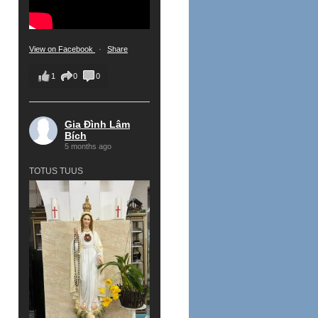
View on Facebook
·
Share
1
0
0
Gia Đình Lâm
Bích
5 months ago
TOTUS TUUS