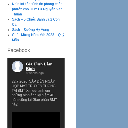
Nhìn lại tiến trình án phong chân
phước cho ĐHY FX Nguyễn Văn
Thuận
Sách – 5 Chiếc Bánh và 2 Con
Cá
Sách – Đường Hy Vọng
Chúc Mừng Năm Mới 2023 – Quý
Mão
Facebook
Gia Đình Lâm
Bích
4 weeks ago
22.7.2026. SẮP ĐẾN NGÀY
HỌP MẶT TRUYỀN THỐNG
TẠI BMT. Xin gửi anh em
những hình ảnh kỷ niệm 40
năm cũng tại Giáo phận BMT
này.