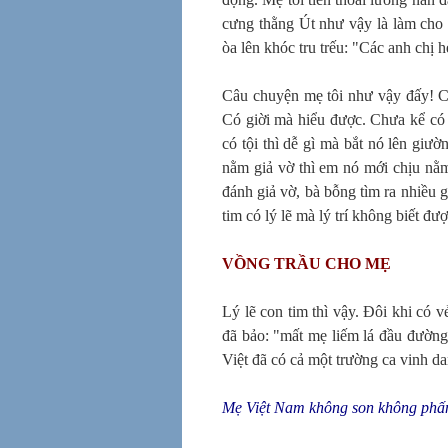
cưng thằng Út như vậy là làm cho 
òa lên khóc tru trếu: "Các anh chị 
Câu chuyện mẹ tôi như vậy đấy! C
Có giời mà hiểu được. Chưa kể có n
có tội thì dễ gì mà bắt nó lên giư
nằm giả vờ thì em nó mới chịu nằ
đánh giả vờ, bà bỗng tìm ra nhiều g
tim có lý lẽ mà lý trí không biết đ
VỒNG TRẦU CHO MẸ
Lý lẽ con tim thì vậy. Đôi khi có
đã bảo: "mất mẹ liếm lá đầu đường" 
Việt đã có cả một trường ca vinh 
Mẹ Việt Nam không son không phấ