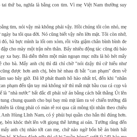
 tai thứ ba, nghĩa là bằng con tim. Vì mẹ Việt Nam thường suy
 bằng tim, nói vậy mà không phải vậy. Hồi chúng tôi còn nhỏ, mẹ
từ ngày ba tôi qua đời. Nó cũng biết vậy nên lờn mặt. Tôi còn nhớ,
gì đó, bà bực mình la lối om xòm, rồi vừa giậm chân bình bình đe
y đập cho mày một trận nên thân. Bấy nhiêu động tác cũng đủ bảo
hạy xa bay. Bà diễn thêm một màn ngoạn mục nữa là hò hét mấy
ề cho bà. Mấy anh chị thì đã chỉ chờ "nói dzậy thì cứ hiểu như
gì cũng được hơn anh chị, bèn hè nhau đi bắt "can phạm" đem về
 làm sao bây giờ. Đã lỡ phát thanh hô hào nhất trí, đến khi "nhân
can phạm đến tận tay mà không xử thì mất mặt bầu cua cá cọp và
ế là "nhà nước" bất đắc dĩ phải xử án bằng cách bắt thằng Út lên
ứ tung chung quanh cho bụi bay mù mịt làm ra vẻ chiến trường đã
nhiên là cũng phải có màn rê roi qua cái mông tội nhân theo chiêu
ong Anh Hùng Lĩnh Nam, có ý phủi bụi quần cho hắn thì đúng hơn.
ẹ, bèn khóc thét lên với giọng thê lương ai oán. Tưởng rằng đến
c mấy anh chị nhào tới can mẹ, chứ nào ngờ bốn bề án binh bất
đâm bí. Không đánh nữa thì sẽ bị "quần hùng" cười là "đã bảo mẹ