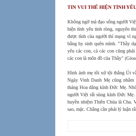
TIN VUI THỂ HIỆN TÌNH YÊ
Không ngờ mà đạo sống người Việt 
hiện tình yêu tinh ròng, nguyên 
được tình của người thí mạng vì n
bằng hy sinh quên mình. "Thầy d
yêu các con, cả các con cũng phải
các con là môn đồ của Thầy" (Gioa
Hình ảnh mẹ tôi xử tội thằng Út v
Ngày Vinh Danh Mẹ cũng nhằm và
tháng Hoa dâng kính Đức Mẹ. Những
người Việt rất sùng kính Đức Mẹ.
huyền nhiệm Thiên Chúa là Cha. Và
sao, mặc. Chẳng cần phải lý luận r