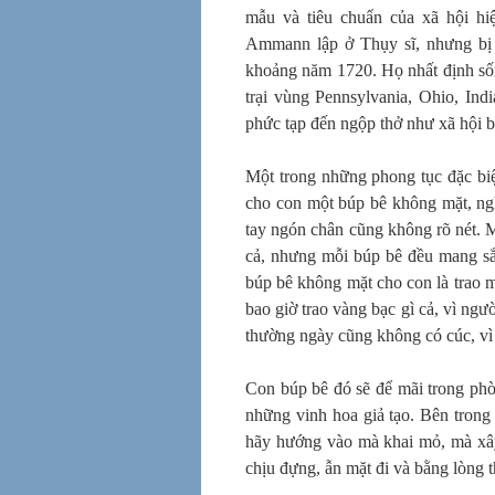
mẫu và tiêu chuẩn của xã hội hiệ
Ammann lập ở Thụy sĩ, nhưng bị b
khoảng năm 1720. Họ nhất định số
trại vùng Pennsylvania, Ohio, Ind
phức tạp đến ngộp thở như xã hội b
Một trong những phong tục đặc biệ
cho con một búp bê không mặt, nghĩ
tay ngón chân cũng không rõ nét. 
cả, nhưng mỗi búp bê đều mang sắc
búp bê không mặt cho con là trao 
bao giờ trao vàng bạc gì cả, vì n
thường ngày cũng không có cúc, vì 
Con búp bê đó sẽ để mãi trong phò
những vinh hoa giả tạo. Bên trong 
hãy hướng vào mà khai mỏ, mà xây
chịu đựng, ẫn mặt đi và bằng lòng t