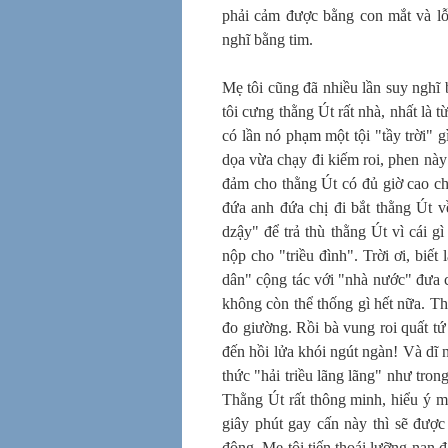
phải cảm được bằng con mắt và lỗ
nghĩ bằng tim.
Mẹ tôi cũng đã nhiều lần suy nghĩ
tôi cưng thằng Út rất nhà, nhất là 
có lần nó phạm một tội "tầy trời" 
dọa vừa chạy đi kiếm roi, phen nà
đảm cho thằng Út có đủ giờ cao c
đứa anh đứa chị đi bắt thằng Út v
dzậy" để trả thù thằng Út vì cái 
nộp cho "triều đình". Trời ơi, biết
dân" cộng tác với "nhà nước" đưa 
không còn thể thống gì hết nữa. Th
đo giường. Rồi bà vung roi quất t
đến hồi lửa khói ngút ngàn! Và dĩ 
thức "hải triều lãng lãng" như tr
Thằng Út rất thông minh, hiểu ý m
giây phút gay cấn này thì sẽ đượ
động. Mẹ tôi tiến thoái lưỡng nan 