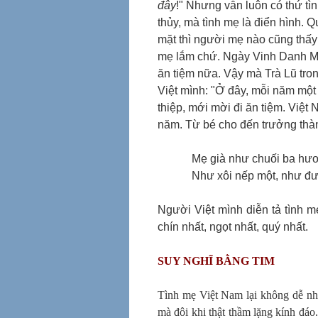
đây
!" Nhưng vẫn luôn có thứ tìn
thủy, mà tình mẹ là điển hình.
mặt thì người mẹ nào cũng thấ
mẹ lắm chứ. Ngày Vinh Danh Mẹ
ăn tiệm nữa. Vậy mà Trà Lũ tro
Việt mình: "Ở đây, mỗi năm một
thiệp, mới mời đi ăn tiệm. Việ
năm. Từ bé cho đến trưởng thàn
Mẹ già như chuối ba hư
Như xôi nếp một, như đư
Người Việt mình diễn tả tình 
chín nhất, ngọt nhất, quý nhất.
SUY NGHĨ BẰNG TIM
Tình mẹ Việt Nam lại không dễ nh
mà đôi khi thật thầm lặng kính đá