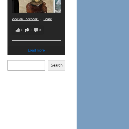
View on Facebook
·
Share
1
0
0
Load more
Search