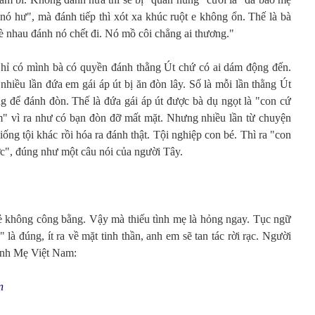
nó hư", mà đánh tiếp thì xót xa khúc ruột e không ổn. Thế là bà
hè nhau đánh nó chết đi. Nó mồ côi chẳng ai thương."
hỉ có mình bà có quyền đánh thằng Út chứ có ai dám động đến.
hiều lần đứa em gái áp út bị ăn đòn lây. Số là mỗi lần thằng Út
ờng để đánh đòn. Thế là đứa gái áp út được bà dụ ngọt là "con cứ
m" vì ra như có bạn đòn đỡ mất mặt. Nhưng nhiều lần từ chuyện
iống tội khác rồi hóa ra đánh thật. Tội nghiệp con bé. Thì ra "con
ược", đúng như một câu nói của người Tây.
 vẻ không công bằng. Vậy mà thiếu tình mẹ là hỏng ngay. Tục ngữ
là đúng, ít ra về mặt tinh thần, anh em sẽ tan tác rời rạc. Người
danh Mẹ Việt Nam:
n