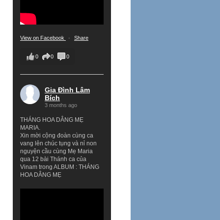
View on Facebook
·
Share
0
0
0
Gia Đình Lâm
Bích
3 months ago
THÁNG HOA DÂNG MẸ
MARIA.
Xin mời cộng đoàn cùng ca
vang lên chúc tụng và nỉ non
nguyện cầu cùng Mẹ Maria
qua 12 bài Thánh ca của
Vinam trong ALBUM : THÁNG
HOA DÂNG MẸ