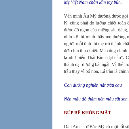
Mẹ Việt Nam chân lấm tay bùn.
Văn minh Âu Mỹ thường được gọi là
lý, cũng phải đo lường chiết toán 
được độ ngon của miếng sầu riêng, 
nhìn kỹ thì mình thấy mẹ thương 
người mỗi tính thì mẹ trở thành ch
đời chịu thua thiệt. Mà cũng chín
la như biển Thái Bình dạt dào". Ch
thành đại dương bát ngát. Vì thế 
trầu thay vì bó hoa. Lá trầu là chín
Con đường nghiền nát trầu cau
Nên màu đỏ thắm nên màu sắt son.
BÚP BÊ KHÔNG MẶT
Dân Amish ở Bắc Mỹ có một lối sốn