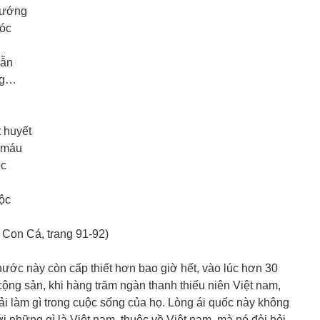
sướng
óc
mẫn
ng…
t huyết
 máu
óc
ộc
Con Cá, trang 91-92)
nước này còn cấp thiết hơn bao giờ hết, vào lúc hơn 30
ng sản, khi hàng trăm ngàn thanh thiếu niên Việt nam,
hải làm gì trong cuộc sống của họ. Lòng ái quốc này không
ới những gì là Việt nam, thuộc về Việt nam, mà nó đòi hỏi