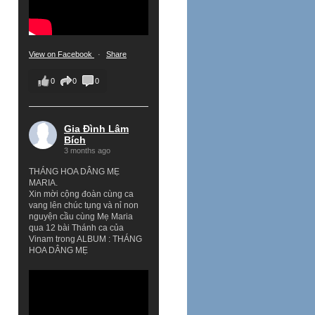
View on Facebook
·
Share
0
0
0
Gia Đình Lâm
Bích
3 months ago
THÁNG HOA DÂNG MẸ
MARIA.
Xin mời cộng đoàn cùng ca
vang lên chúc tụng và nỉ non
nguyện cầu cùng Mẹ Maria
qua 12 bài Thánh ca của
Vinam trong ALBUM : THÁNG
HOA DÂNG MẸ