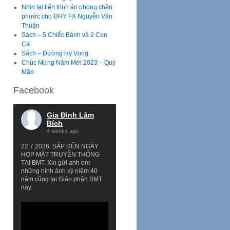
Nhìn lại tiến trình án phong chân
phước cho ĐHY FX Nguyễn Văn
Thuận
Sách – 5 Chiếc Bánh và 2 Con
Cá
Sách – Đường Hy Vọng
Chúc Mừng Năm Mới 2023 – Quý
Mão
Facebook
Gia Đình Lâm
Bích
4 weeks ago
22.7.2026. SẮP ĐẾN NGÀY
HỌP MẶT TRUYỀN THỐNG
TẠI BMT. Xin gửi anh em
những hình ảnh kỷ niệm 40
năm cũng tại Giáo phận BMT
này.