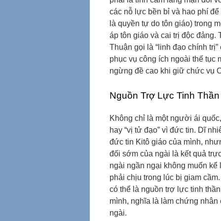
các nỗ lực bền bỉ và hao phí để
là quyền tự do tôn giáo) trong 
áp tôn giáo và cai trị độc đảng
Thuận gọi là “linh đạo chính tr
phục vụ công ích ngoài thế tục
ngừng đề cao khi giữ chức vụ C
Nguồn Trợ Lực Tinh Thần
Không chỉ là một người ái quốc
hay “vị tử đạo” vì đức tin. Dĩ n
đức tin Kitô giáo của mình, nhưn
đối sớm của ngài là kết quả trực
ngài ngần ngại không muốn kể l
phải chịu trong lúc bị giam cầm
có thể là nguồn trợ lực tinh thầ
mình, nghĩa là làm chứng nhân 
ngài.