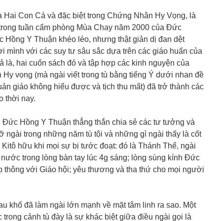
Hai Con Cá và đặc biệt trong Chứng Nhân Hy Vọng, là
g trong tuần cấm phòng Mùa Chay năm 2000 của Đức
 Hồng Y Thuận khéo léo, nhưng thật giản dị đan dệt
 mình với các suy tư sâu sắc dựa trên các giáo huấn của
ả là, hai cuốn sách đó và tập hợp các kinh nguyện của
 Hy vọng (mà ngài viết trong tù bằng tiếng Ý dưới nhan đề
ản giáo không hiểu được và tịch thu mất) đã trở thành các
o thời nay.
, Đức Hồng Y Thuận thẳng thắn chia sẻ các tư tưởng và
 ngài trong những năm tù tội và những gì ngài thấy là cốt
Kitô hữu khi mọi sự bị tước đoạt: đó là Thánh Thể, ngài
nước trong lòng bàn tay lúc 4g sáng; lòng sùng kính Đức
 thông với Giáo hội; yêu thương và tha thứ cho mọi người
au khổ đã làm ngài lớn mạnh về mặt tâm linh ra sao. Một
trong cảnh tù đày là sự khác biệt giữa điều ngài gọi là