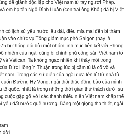
ùng để giành độc lập cho Việt nam từ tay người Pháp.
và em họ tên Ngô Đình Huân (con trai ông Khôi) đã bị Việt
nh có lịch sử yêu nước lâu dài, điều mỉa mai đến bi thảm
ận vào chức vụ Tổng giám mục phó Saigon (nay là
5 bị chống đối bởi một nhóm linh mục liên kết với Phong
ổ nhiệm của ngài cũng bị chính phủ cộng sản Việt nam tố
 và Vatican. Ta không ngạc nhiên khi thấy một trong
ủa Đức Hồng Y Thuận trong lúc bị cầm tù là cổ võ và
 nam. Trong các sứ điệp của ngài đưa lén lút từ nhà tù
g cuốn Đường Hy Vọng, ngài thôi thúc đồng bào của mình
u tổ quốc, nhất là trong những thời gian thử thách dưới sự
ong cuộc gặp gỡ với các thanh thiếu niên Việt nam khắp thế
ải yêu đất nước quê hương. Bằng một giọng tha thiết, ngài
 nam
n đời