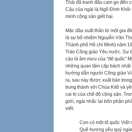
Thái đã tranh đấu cam go đến c
Cậu của ngài là Ngô Đình Khôi 
minh cộng sản giết hại.
Mặc dầu xuất thân từ một gia đì
là sự bổ nhiệm Nguyễn Văn Thu
Thành phố Hồ chí Minh) năm 197
Trào Công giáo Yêu nước. Sự b
cáo là âm mưu của “đế quốc” Mỹ
những quan tâm cấp bách nhất c
hướng dẫn người Công giáo Việt
ra, sau này được xuất bản tron
trung thành với Chúa Kitô và yê
cai trị của chế độ cộng sản. Tr
giới, ngài nhắc lại bổn phận ph
viết:
Con có một tổ quốc Việt
Quê hương yêu quý ngà