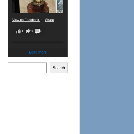
View on Facebook
·
Share
1
0
0
Load more
Search