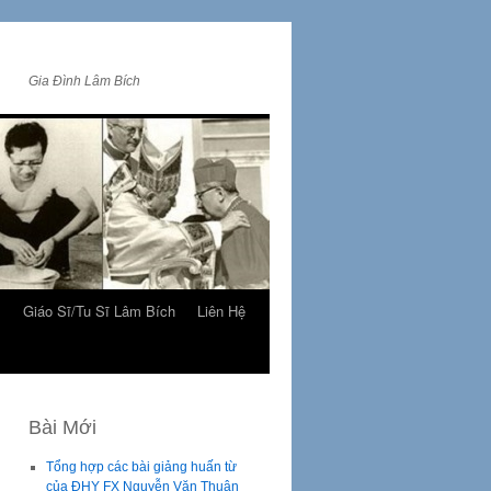
Gia Đình Lâm Bích
m
Giáo Sĩ/Tu Sĩ Lâm Bích
Liên Hệ
Bài Mới
Tổng hợp các bài giảng huấn từ
của ĐHY FX Nguyễn Văn Thuận