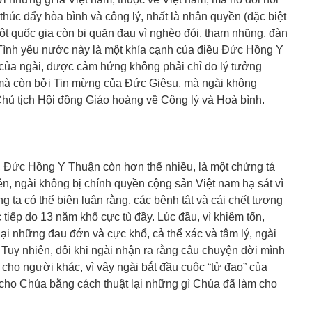
 thúc đẩy hòa bình và công lý, nhất là nhân quyền (đặc biệt
một quốc gia còn bị quặn đau vì nghèo đói, tham nhũng, đàn
. Tình yêu nước này là một khía cạnh của điều Đức Hồng Y
ị” của ngài, được cảm hứng không phải chỉ do lý tưởng
 mà còn bởi Tin mừng của Đức Giêsu, mà ngài không
hủ tịch Hội đồng Giáo hoàng về Công lý và Hoà bình.
, Đức Hồng Y Thuận còn hơn thế nhiều, là một chứng tá
hiên, ngài không bị chính quyền cộng sản Việt nam hạ sát vì
g ta có thể biện luận rằng, các bệnh tật và cái chết tương
 tiếp do 13 năm khổ cực tù đầy. Lúc đầu, vì khiêm tốn,
ại những đau đớn và cực khổ, cả thể xác và tâm lý, ngài
. Tuy nhiên, đôi khi ngài nhận ra rằng câu chuyện đời mình
n cho người khác, vì vậy ngài bắt đầu cuộc “tử đạo” của
cho Chúa bằng cách thuật lại những gì Chúa đã làm cho