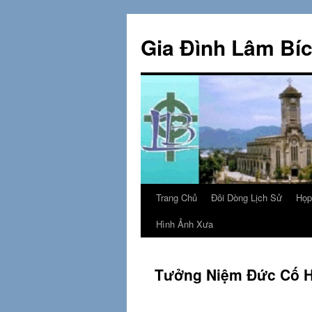
Skip
to
Gia Đình Lâm Bí
content
Trang Chủ
Đôi Dòng Lịch Sử
Họp
Hình Ảnh Xưa
Tưởng Niệm Đức Cố H