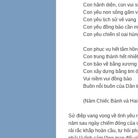
Con hãnh diện, con vui 
Con yêu non sông gấm v
Con yêu lịch sử vẻ vang
Con yêu đồng bào cần 
Con yêu chiến sĩ oai hù
Con phục vụ hết tâm hồn
Con trung thành hết nhiệ
Con bảo vệ bằng xương
Con xây dựng bằng tim 
Vui niềm vui đồng bào
Buồn nỗi buồn của Dân t
(Năm Chiếc Bánh và Hai 
Sứ điệp vang vọng về tình yêu 
năm sau ngày chiếm đóng của cộ
rải rắc khắp hoàn cầu, tự hỏi p
phải là tình cảm lãng mạn đối v