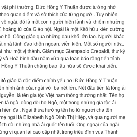
n vật phi thường, Đức Hồng Y Thuận được tưởng nhớ
theo quan điểm và sở thích của từng người. Tuy nhiên,
 về ngài, đó là một con người hiền lành và khiêm nhường
, hoàng tử của Giáo hội. Ngài là một Kitô hữu kiên cường
iáo hội Công giáo qua những đau khổ lớn lao. Người khác
và nhà lãnh đạo khôn ngoan, viễn kiến. Một số người nữa,
gài như một vị thánh. Giám mục Giampaolo Crepaldi, thư ký
 và Hoà bình đầu năm vừa qua loan báo rằng tiến trình
Hồng Y Thuận chẳng bao lâu nữa sẽ được khai triển.
itô giáo là đặc điểm chính yếu nơi Đức Hồng Y Thuận,
n hình ảnh của ngài với ba nét lớn. Nét đầu tiên là lòng ái
guyễn, là tên gia tộc Việt nam thông thường nhất. Tên họ
n là ngài dòng dõi họ Ngô, một trong những gia tộc ái
m hiện đại. Ngài thừa hưởng tên họ từ người cha tên
 ngài là Elizabeth Ngô Đình Thị Hiệp, và qua người mẹ
ách dài những nhà ái quốc tên tuổi. Ông ngoại của ngài
ng vị quan lại cao cấp nhất trong triều đình vua Thành