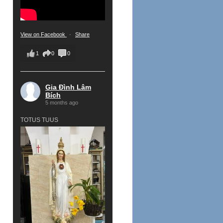
View on Facebook
·
Share
1
0
0
Gia Đình Lâm
Bích
5 months ago
TOTUS TUUS