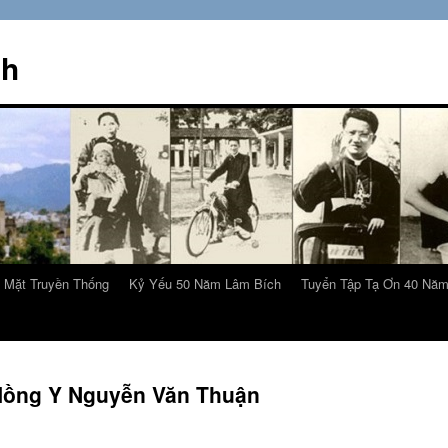
ch
 Mặt Truyền Thống
Kỷ Yếu 50 Năm Lâm Bích
Tuyển Tập Tạ Ơn 40 Nă
ồng Y Nguyễn Văn Thuận