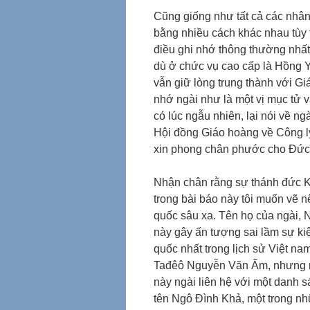
Cũng giống như tất cả các nhâ
bằng nhiều cách khác nhau tùy 
điều ghi nhớ thông thường nhất
dù ở chức vụ cao cấp là Hồng Y
vẫn giữ lòng trung thành với G
nhớ ngài như là một vị mục tử 
có lúc ngẫu nhiên, lại nói về n
Hội đồng Giáo hoàng về Công lý
xin phong chân phước cho Đức 
Nhận chân rằng sự thánh đức K
trong bài báo này tôi muốn vẽ nê
quốc sâu xa. Tên họ của ngài, N
này gây ấn tượng sai lầm sự kiệ
quốc nhất trong lịch sử Việt na
Tađêô Nguyễn Văn Ấm, nhưng mẹ
này ngài liên hệ với một danh s
tên Ngô Đình Khả, một trong nhữ