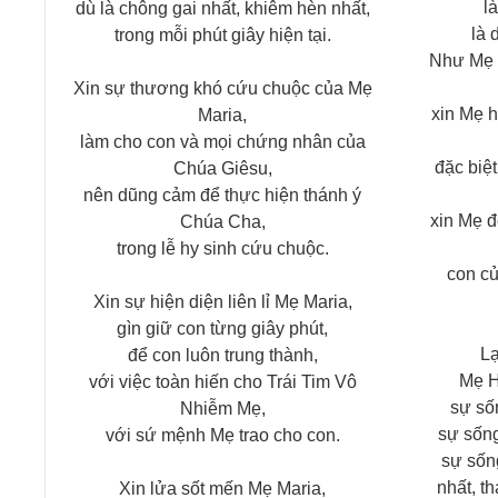
l
dù là chông gai nhất, khiêm hèn nhất,
là 
trong mỗi phút giây hiện tại.
Như Mẹ 
Xin sự thương khó cứu chuộc của Mẹ
xin Mẹ 
Maria,
làm cho con và mọi chứng nhân của
đặc biệt
Chúa Giêsu,
nên dũng cảm để thực hiện thánh ý
xin Mẹ 
Chúa Cha,
trong lễ hy sinh cứu chuộc.
con c
Xin sự hiện diện liên lỉ Mẹ Maria,
gìn giữ con từng giây phút,
Lạ
để con luôn trung thành,
Mẹ H
với việc toàn hiến cho Trái Tim Vô
sự số
Nhiễm Mẹ,
sự sống
với sứ mệnh Mẹ trao cho con.
sự sốn
nhất, t
Xin lửa sốt mến Mẹ Maria,