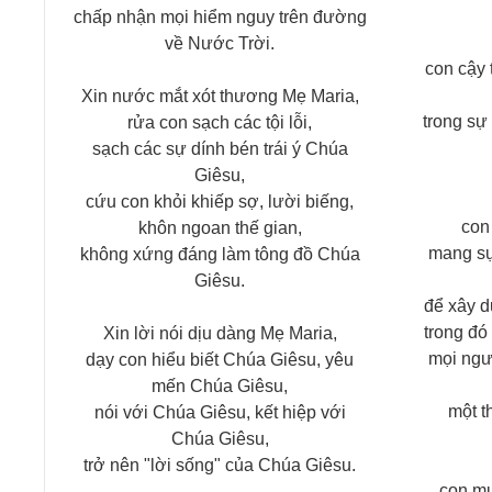
chấp nhận mọi hiểm nguy trên đường
về Nước Trời.
con cậy 
Xin nước mắt xót thương Mẹ Maria,
trong sự
rửa con sạch các tội lỗi,
sạch các sự dính bén trái ý Chúa
Giêsu,
cứu con khỏi khiếp sợ, lười biếng,
con
khôn ngoan thế gian,
mang sự
không xứng đáng làm tông đồ Chúa
Giêsu.
để xây d
trong đó
Xin lời nói dịu dàng Mẹ Maria,
mọi ngư
dạy con hiểu biết Chúa Giêsu, yêu
mến Chúa Giêsu,
một t
nói với Chúa Giêsu, kết hiệp với
Chúa Giêsu,
trở nên "lời sống" của Chúa Giêsu.
con mu