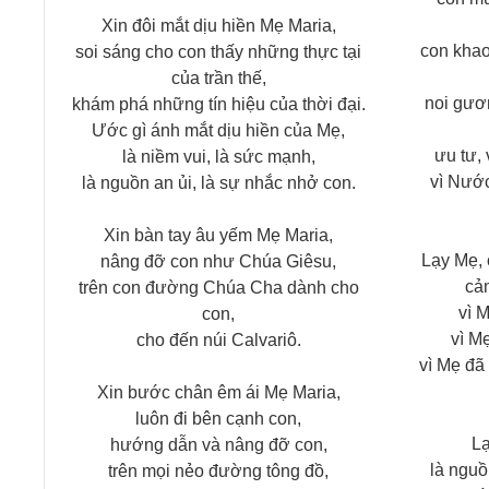
Xin đôi mắt dịu hiền Mẹ Maria,
con kha
soi sáng cho con thấy những thực tại
của trần thế,
noi gươ
khám phá những tín hiệu của thời đại.
Ước gì ánh mắt dịu hiền của Mẹ,
ưu tư, 
là niềm vui, là sức mạnh,
vì Nước
là nguồn an ủi, là sự nhắc nhở con.
Xin bàn tay âu yếm Mẹ Maria,
Lạy Mẹ, 
nâng đỡ con như Chúa Giêsu,
cả
trên con đường Chúa Cha dành cho
vì 
con,
vì M
cho đến núi Calvariô.
vì Mẹ đã
Xin bước chân êm ái Mẹ Maria,
luôn đi bên cạnh con,
Lạ
hướng dẫn và nâng đỡ con,
là nguồ
trên mọi nẻo đường tông đồ,