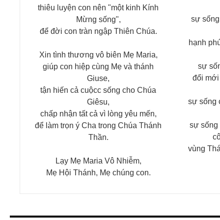
thiêu luyện con nên "một kinh Kính
sự sống
Mừng sống",
để đời con tràn ngập Thiên Chúa.
hạnh phú
Xin tình thương vô biên Mẹ Maria,
sự sốn
giúp con hiệp cùng Mẹ và thánh
đổi mới
Giuse,
tận hiến cả cuộcc sống cho Chúa
sự sống 
Giêsu,
chấp nhận tất cả vì lòng yêu mến,
sự sống 
để làm trọn ý Cha trong Chúa Thánh
c
Thần.
vùng Thá
Lạy Mẹ Maria Vô Nhiễm,
Mẹ Hội Thánh, Mẹ chúng con.