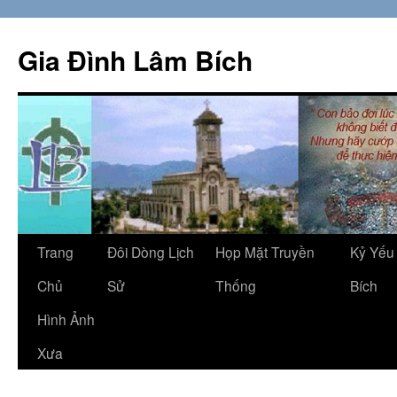
Skip
to
Gia Đình Lâm Bích
content
Trang
Đôi Dòng Lịch
Họp Mặt Truyền
Kỷ Yếu
Chủ
Sử
Thống
Bích
Hình Ảnh
Xưa