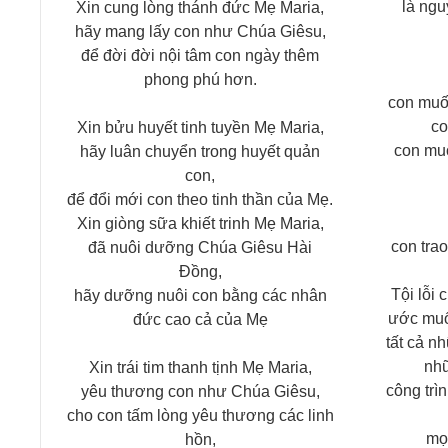
là ngu
Xin cung lòng thánh đức Mẹ Maria,
hãy mang lấy con như Chúa Giêsu,
để đời đời nội tâm con ngày thêm
phong phú hơn.
con muố
co
Xin bửu huyết tinh tuyền Mẹ Maria,
con mu
hãy luân chuyển trong huyết quản
con,
để đổi mới con theo tinh thần của Mẹ.
Xin giòng sữa khiết trinh Mẹ Maria,
con trao
đã nuôi dưỡng Chúa Giêsu Hài
Đồng,
Tội lỗi 
hãy dưỡng nuôi con bằng các nhân
ước muố
đức cao cả của Mẹ
tất cả n
nhữ
Xin trái tim thanh tịnh Mẹ Maria,
công trì
yêu thương con như Chúa Giêsu,
cho con tấm lòng yêu thương các linh
mọ
hồn,