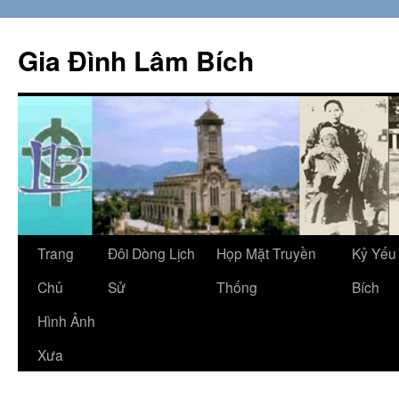
Skip
to
Gia Đình Lâm Bích
content
Trang
Đôi Dòng Lịch
Họp Mặt Truyền
Kỷ Yếu
Chủ
Sử
Thống
Bích
Hình Ảnh
Xưa