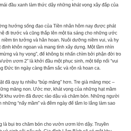
ái đầu xanh làm thức dậy những khát vọng xây đắp của
ường hướng sống đạo của Tiền nhân hôm nay được phát
hệ đi trước và cũng thắp lên một tia sáng cho những ước
 niềm tin tưởng và hân hoan. Nuôi dưỡng niềm vui, và hy
 định khôn ngoan và mang tính xây dựng. Một tầm nhìn
 mừng và hy vọng”, để không bị nhấn chìm bởi phận đời tro
Vườn ươm 2” là khởi đầu một phục sinh, một tiếp nối “vui
 Đức tin ngày càng thắm sắc và rộn rả hoan ca.
ặt đã quy tụ nhiều “búp măng” hơn. Tre già măng mọc –
những măng non. Ước mơ, khát vọng của những hạt mầm
một khu vườn đã được rào dậu và chăm bón. Những người
ện những “nẩy mầm” và đêm ngày để tâm lo lắng làm sao
g là bụi tro chăm bón cho vườn ươm lớn dậy. Truyền