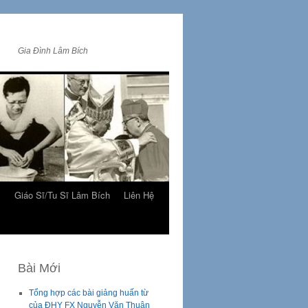
Gia Đình Lâm Bích
m
Giáo Sĩ/Tu Sĩ Lâm Bích
Liên Hệ
Bài Mới
Tổng hợp các bài giảng huấn từ
của ĐHY FX Nguyễn Văn Thuận