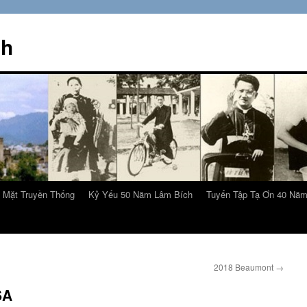
ch
 Mặt Truyền Thống
Kỷ Yếu 50 Năm Lâm Bích
Tuyển Tập Tạ Ơn 40 Nă
2018 Beaumont
→
SA