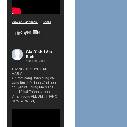
View on Facebook
·
Share
0
0
0
Gia Đình Lâm
Bích
3 months ago
THÁNG HOA DÂNG MẸ
MARIA.
Xin mời cộng đoàn cùng ca
vang lên chúc tụng và nỉ non
nguyện cầu cùng Mẹ Maria
qua 12 bài Thánh ca của
Vinam trong ALBUM : THÁNG
HOA DÂNG MẸ