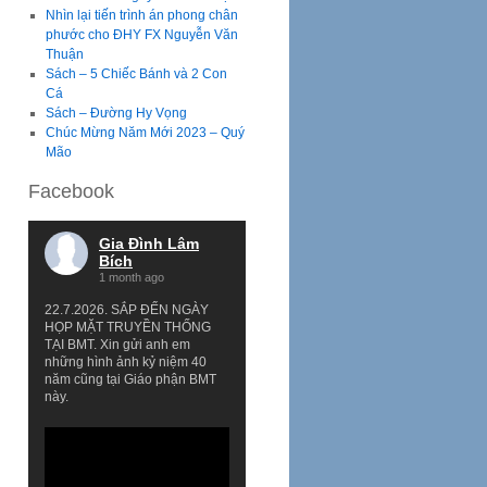
Nhìn lại tiến trình án phong chân
phước cho ĐHY FX Nguyễn Văn
Thuận
Sách – 5 Chiếc Bánh và 2 Con
Cá
Sách – Đường Hy Vọng
Chúc Mừng Năm Mới 2023 – Quý
Mão
Facebook
Gia Đình Lâm
Bích
1 month ago
22.7.2026. SẮP ĐẾN NGÀY
HỌP MẶT TRUYỀN THỐNG
TẠI BMT. Xin gửi anh em
những hình ảnh kỷ niệm 40
năm cũng tại Giáo phận BMT
này.