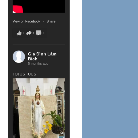
View on Facebook
·
Share
1
0
0
Gia Đình Lâm
Bích
5 months ago
TOTUS TUUS